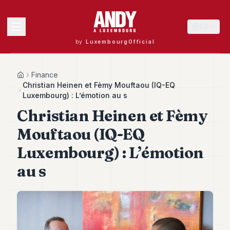
FR
by
LuxembourgOfficial
MENU
Finance
Home
Christian Heinen et Fèmy Mouftaou (IQ-EQ
Luxembourg) : L’émotion au s
Christian Heinen et Fèmy
Andy
40
Mouftaou (IQ-EQ
Andy
39
Luxembourg) : L’émotion
Andy
38
au s
Andy
37
Andy
36
Andy
35