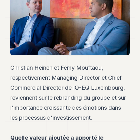
Andy
34
Andy
33
Andy
32
Andy
31
Andy
30
Andy
Christian Heinen et Fèmy Mouftaou,
28
respectivement Managing Director et Chief
Andy
27
Commercial Director de IQ-EQ Luxembourg,
Andy
26
reviennent sur le rebranding du groupe et sur
Andy
l'importance croissante des émotions dans
24
Andy
les processus d'investissement.
23
Andy
22
Quelle valeur ajoutée a apporté le