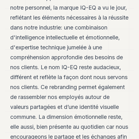
8
notre personnel, la marque IQ-EQ a vu le jour,
Andy
7
reflétant les éléments nécessaires à la réussite
Andy
dans notre industrie: une combinaison
6
Andy
d'intelligence intellectuelle et émotionnelle,
5
d'expertise technique jumelée à une
Andy
3
compréhension approfondie des besoins de
nos clients. Le nom IQ-EQ reste audacieux,
TECH
différent et reflète la façon dont nous servons
FINANCE
nos clients. Ce rebranding permet également
ART
de rassembler nos employés autour de
DE
valeurs partagées et d’une identité visuelle
VIVRE
commune. La dimension émotionnelle reste,
ARTS
elle aussi, bien présente au quotidien car nous
ASSURANCE
encourageons le partage et les échanges afin