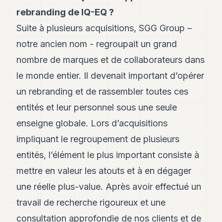
Andy
21
rebranding de IQ-EQ ?
Andy
Suite à plusieurs acquisitions, SGG Group –
19
Andy
notre ancien nom - regroupait un grand
18
nombre de marques et de collaborateurs dans
Andy
16
le monde entier. Il devenait important d’opérer
Andy
15
un rebranding et de rassembler toutes ces
Andy
entités et leur personnel sous une seule
14
Andy
enseigne globale. Lors d’acquisitions
13
impliquant le regroupement de plusieurs
Andy
12
entités, l’élément le plus important consiste à
Andy
11
mettre en valeur les atouts et à en dégager
Andy
une réelle plus-value. Après avoir effectué un
10
Andy
travail de recherche rigoureux et une
9
consultation approfondie de nos clients et de
Andy