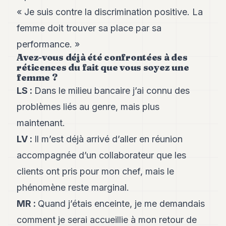
POLITIQUE
« Je suis contre la discrimination positive. La
femme doit trouver sa place par sa
IMMOBILIER
performance. »
PRIVATE
Avez-vous déjà été confrontées à des
EQUITY
réticences du fait que vous soyez une
femme ?
SPORT
LS
:
Dans le milieu bancaire j’ai connu des
JURIDIQUE
problèmes liés au genre, mais plus
ENTREPRISES
maintenant.
LV
:
Il m’est déjà arrivé d’aller en réunion
ASSOCIATIONS
accompagnée d’un collaborateur que les
CONTACT
clients ont pris pour mon chef, mais le
S'ABONNER
phénomène reste marginal.
MR
:
Quand j’étais enceinte, je me demandais
FR
comment je serai accueillie à mon retour de