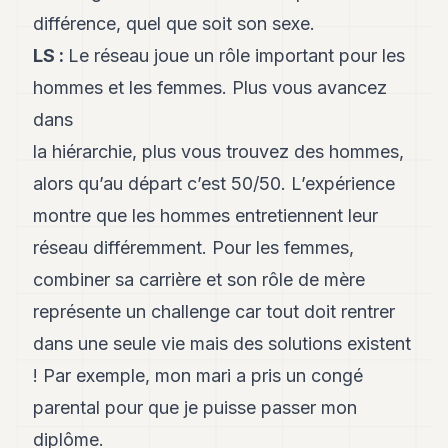
8
différence, quel que soit son sexe.
Andy
7
LS
:
Le réseau joue un rôle important pour les
Andy
hommes et les femmes. Plus vous avancez
6
Andy
dans
5
la hiérarchie, plus vous trouvez des hommes,
Andy
3
alors qu’au départ c’est 50/50. L’expérience
montre que les hommes entretiennent leur
TECH
réseau différemment. Pour les femmes,
FINANCE
combiner sa carrière et son rôle de mère
ART
représente un challenge car tout doit rentrer
DE
dans une seule vie mais des solutions existent
VIVRE
! Par exemple, mon mari a pris un congé
ARTS
parental pour que je puisse passer mon
ASSURANCE
diplôme.