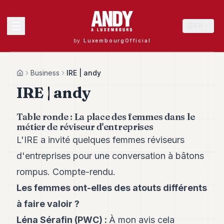
FR
by
LuxembourgOfficial
MENU
Business
IRE | andy
Home
IRE | andy
Andy
Table ronde : La place des femmes dans le
40
métier de réviseur d'entreprises
Andy
39
L'IRE a invité quelques femmes réviseurs
Andy
d'entreprises pour une conversation à bâtons
38
Andy
rompus. Compte-rendu.
37
Les femmes ont-elles des atouts différents
Andy
36
à faire valoir ?
Andy
35
Léna Sérafin (PWC)
:
À mon avis cela