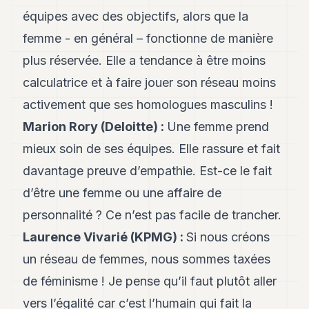
Andy
21
équipes avec des objectifs, alors que la
Andy
femme - en général – fonctionne de manière
19
Andy
plus réservée. Elle a tendance à être moins
18
calculatrice et à faire jouer son réseau moins
Andy
16
activement que ses homologues masculins !
Andy
15
Marion Rory (Deloitte)
:
Une femme prend
Andy
mieux soin de ses équipes. Elle rassure et fait
14
Andy
davantage preuve d’empathie. Est-ce le fait
13
d’être une femme ou une affaire de
Andy
12
personnalité ? Ce n’est pas facile de trancher.
Andy
11
Laurence Vivarié (KPMG)
:
Si nous créons
Andy
un réseau de femmes, nous sommes taxées
10
Andy
de féminisme ! Je pense qu’il faut plutôt aller
9
vers l’égalité car c’est l’humain qui fait la
Andy