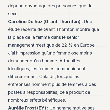
Andy
dépend davantage des personnes que du
34
Andy
sexe.
33
Caroline Delhez (Grant Thornton)
:
Une
Andy
32
étude récente de Grant Thornton montre que
Andy
31
la place de la femme dans le senior
Andy
management n’est que de 22 % en Europe.
30
Andy
J’ai l’impression qu’une femme ose moins
28
demander qu’un homme. À facultés
Andy
27
identiques, les femmes communiquent
Andy
26
différem-ment. Cela dit, lorsque les
Andy
entreprises nomment plus de femmes à des
24
Andy
postes à responsabilités, cela produit de
23
nombreux effets bénéfiques.
Andy
22
Aurélie Frost (EY)
:
Un homme motive ses