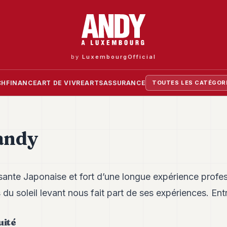
by
LuxembourgOfficial
CH
FINANCE
ART DE VIVRE
ARTS
ASSURANCE
TOUTES LES CATÉGOR
 andy
sante Japonaise et fort d’une longue expérience profes
u soleil levant nous fait part de ses expériences. Entr
uité