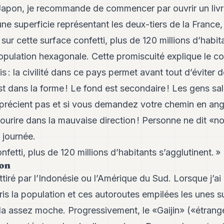
apon, je recommande de commencer par ouvrir un livre
 une superficie représentant les deux-tiers de la France,
 sur cette surface confetti, plus de 120 millions d’habit
 population hexagonale. Cette promiscuité explique le
s : la civilité dans ce pays permet avant tout d’éviter 
est dans la forme ! Le fond est secondaire ! Les gens s
précient pas et si vous demandez votre chemin en anglai
sourire dans la mauvaise direction ! Personne ne dit «n
 journée.
nfetti, plus de 120 millions d’habitants s’agglutinent. »
ion
 attiré par l’Indonésie ou l’Amérique du Sud. Lorsque j’
i pris la population et ces autoroutes empilées les unes s
ela assez moche. Progressivement, le «Gaijin» («étranger