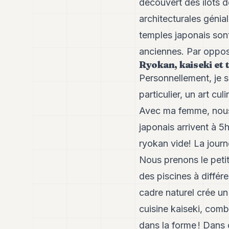
découvert des ilôts d
architecturales génia
temples japonais sont
anciennes. Par opposi
Ryokan, kaiseki et 
Personnellement, je s
particulier, un art c
Avec ma femme, nous 
japonais arrivent à 5h
ryokan vide! La jour
Nous prenons le peti
des piscines à différe
cadre naturel crée un
cuisine kaiseki, comb
dans la forme ! Dans