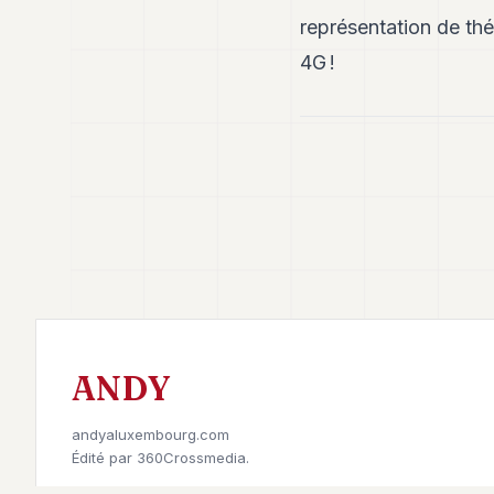
représentation de thé
4G !
ANDY
andyaluxembourg.com
Édité par
360Crossmedia.