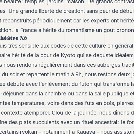
e beauté : temples, jardins, maison. De grands contras
les. Une grande liberté de création, sans peur de détr
 reconstruits périodiquement car les experts ont hérit
tion, la France a hérité du romantisme un goût pronon
théâtre Nô
uis très sensible aux codes de cette culture en général
ulinaire hérité de la cour de Kyoto qui se déguste idéal
nous rendons régulièrement dans ces auberges tradi
 du soir et repartent le matin à 9h, nous restons deux j
née débute avec l’enlèvement du futon qui transforme l
t-déjeuner dans la chambre ou dans la salle publique 
ntes températures, voire dans des fûts en bois, pierres 
 contexte atemporel. Clou de la journée, nous dînons d
ine des plats succulents avec un rituel ancestral : le f
 certains ryokan - notamment à Kagaya - nous assiston