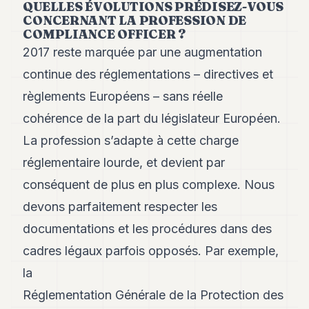
QUELLES ÉVOLUTIONS PRÉDISEZ-VOUS
POLITIQUE
CONCERNANT LA PROFESSION DE
COMPLIANCE OFFICER ?
IMMOBILIER
2017 reste marquée par une augmentation
PRIVATE
continue des réglementations – directives et
EQUITY
règlements Européens – sans réelle
SPORT
cohérence de la part du législateur Européen.
JURIDIQUE
La profession s’adapte à cette charge
réglementaire lourde, et devient par
ENTREPRISES
conséquent de plus en plus complexe. Nous
ASSOCIATIONS
devons parfaitement respecter les
CONTACT
documentations et les procédures dans des
cadres légaux parfois opposés. Par exemple,
S'ABONNER
la
Réglementation Générale de la Protection des
FR