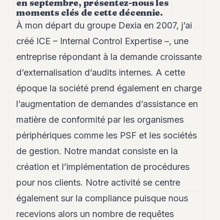
en septembre, présentez-nous les
Andy
moments clés de cette décennie.
34
À mon départ du groupe Dexia en 2007, j’ai
Andy
33
créé ICE – Internal Control Expertise –, une
Andy
32
entreprise répondant à la demande croissante
Andy
d’externalisation d’audits internes. A cette
31
Andy
époque la société prend également en charge
30
l’augmentation de demandes d’assistance en
Andy
28
matière de conformité par les organismes
Andy
27
périphériques comme les PSF et les sociétés
Andy
de gestion. Notre mandat consiste en la
26
Andy
création et l’implémentation de procédures
24
pour nos clients. Notre activité se centre
Andy
23
également sur la compliance puisque nous
Andy
22
recevions alors un nombre de requêtes