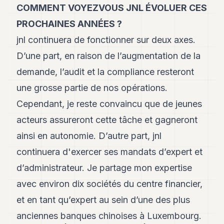
8
COMMENT VOYEZVOUS JNL ÉVOLUER CES
Andy
PROCHAINES ANNÉES ?
7
Andy
jnl continuera de fonctionner sur deux axes.
6
D’une part, en raison de l’augmentation de la
Andy
5
demande, l’audit et la compliance resteront
Andy
3
une grosse partie de nos opérations.
Cependant, je reste convaincu que de jeunes
TECH
acteurs assureront cette tâche et gagneront
FINANCE
ainsi en autonomie. D’autre part, jnl
continuera d'exercer ses mandats d’expert et
ART
DE
d’administrateur. Je partage mon expertise
VIVRE
avec environ dix sociétés du centre financier,
ARTS
et en tant qu’expert au sein d’une des plus
ASSURANCE
anciennes banques chinoises à Luxembourg.