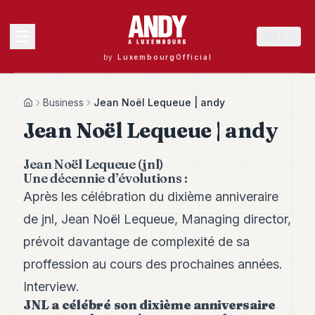
FR
by
LuxembourgOfficial
MENU
Business
Jean Noël Lequeue | andy
Home
Jean Noël Lequeue | andy
Andy
Jean Noël Lequeue (jnl)
40
Une décennie d’évolutions :
Andy
39
Après les célébration du dixième anniveraire
Andy
de
jnl
, Jean Noël Lequeue, Managing director,
38
Andy
prévoit davantage de complexité de sa
37
proffession au cours des prochaines années.
Andy
36
Interview.
Andy
JNL a célébré son dixième anniversaire
35