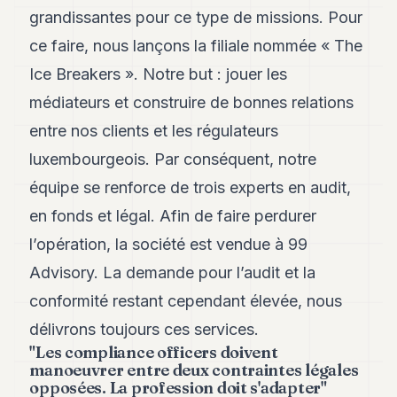
Andy
grandissantes pour ce type de missions. Pour
21
Andy
ce faire, nous lançons la filiale nommée « The
19
Ice Breakers ». Notre but : jouer les
Andy
18
médiateurs et construire de bonnes relations
Andy
16
entre nos clients et les régulateurs
Andy
luxembourgeois. Par conséquent, notre
15
Andy
équipe se renforce de trois experts en audit,
14
en fonds et légal. Afin de faire perdurer
Andy
13
l’opération, la société est vendue à 99
Andy
12
Advisory. La demande pour l’audit et la
Andy
conformité restant cependant élevée, nous
11
Andy
délivrons toujours ces services.
10
"Les compliance officers doivent
Andy
manoeuvrer entre deux contraintes légales
9
opposées. La profession doit s'adapter"
Andy