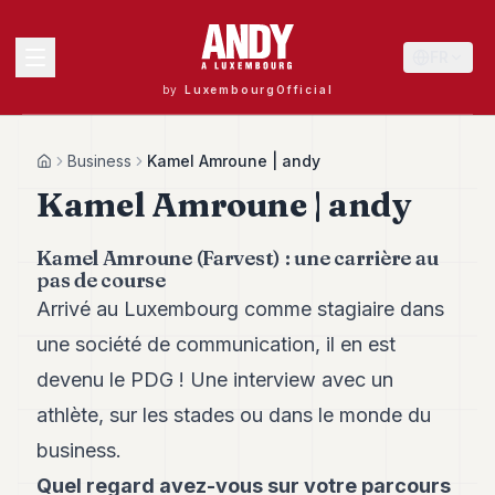
FR
by
LuxembourgOfficial
MENU
Business
Kamel Amroune | andy
Home
Kamel Amroune | andy
Andy
Kamel Amroune (Farvest) : une carrière au
40
pas de course
Andy
39
Arrivé au Luxembourg comme stagiaire dans
Andy
une société de communication, il en est
38
Andy
devenu le PDG ! Une interview avec un
37
athlète, sur les stades ou dans le monde du
Andy
36
business.
Andy
35
Quel regard avez-vous sur votre parcours