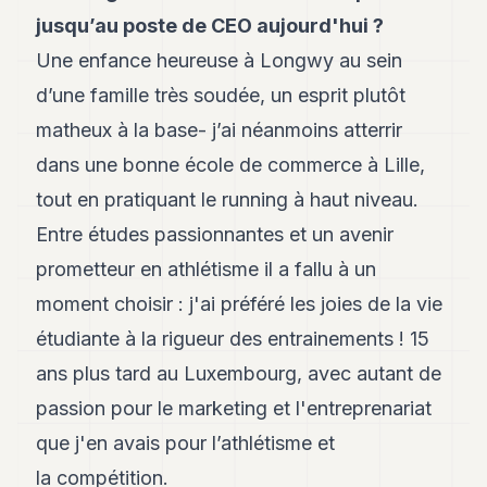
Andy
jusqu’au poste de CEO aujourd'hui ?
34
Andy
Une enfance heureuse à Longwy au sein
33
d’une famille très soudée, un esprit plutôt
Andy
32
matheux à la base- j’ai néanmoins atterrir
Andy
31
dans une bonne école de commerce à Lille,
Andy
tout en pratiquant le running à haut niveau.
30
Andy
Entre études passionnantes et un avenir
28
prometteur en athlétisme il a fallu à un
Andy
27
moment choisir : j'ai préféré les joies de la vie
Andy
26
étudiante à la rigueur des entrainements ! 15
Andy
ans plus tard au Luxembourg, avec autant de
24
Andy
passion pour le marketing et l'entreprenariat
23
que j'en avais pour l’athlétisme et
Andy
22
la compétition.