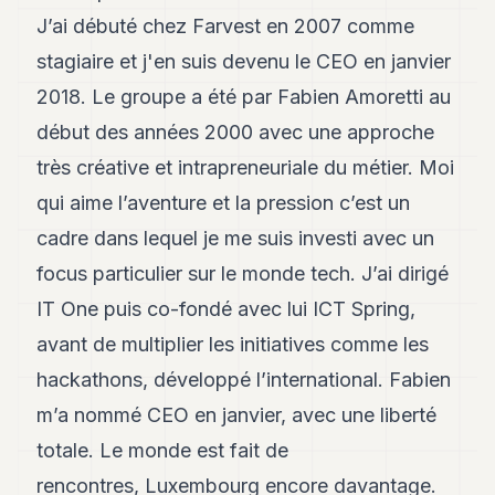
Andy
21
J’ai débuté chez Farvest en 2007 comme
Andy
stagiaire et j'en suis devenu le CEO en janvier
19
Andy
2018. Le groupe a été par Fabien Amoretti au
18
début des années 2000 avec une approche
Andy
16
très créative et intrapreneuriale du métier. Moi
Andy
15
qui aime l’aventure et la pression c’est un
Andy
cadre dans lequel je me suis investi avec un
14
Andy
focus particulier sur le monde tech. J’ai dirigé
13
IT One puis co-fondé avec lui ICT Spring,
Andy
12
avant de multiplier les initiatives comme les
Andy
11
hackathons, développé l’international. Fabien
Andy
m’a nommé CEO en janvier, avec une liberté
10
Andy
totale. Le monde est fait de
9
rencontres, Luxembourg encore davantage.
Andy