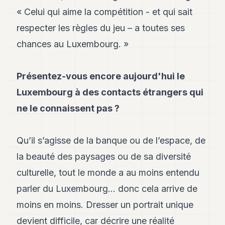
8
« Celui qui aime la compétition - et qui sait
Andy
7
respecter les règles du jeu – a toutes ses
Andy
chances au Luxembourg. »
6
Andy
5
Présentez-vous encore aujourd'hui le
Andy
3
Luxembourg à des contacts étrangers qui
ne le connaissent pas ?
TECH
FINANCE
Qu’il s’agisse de la banque ou de l’espace, de
ART
la beauté des paysages ou de sa diversité
DE
culturelle, tout le monde a au moins entendu
VIVRE
parler du Luxembourg… donc cela arrive de
ARTS
moins en moins. Dresser un portrait unique
ASSURANCE
devient difficile, car décrire une réalité