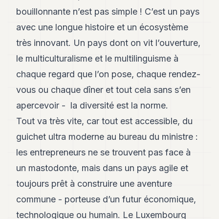
POLITIQUE
bouillonnante n’est pas simple ! C’est un pays
avec une longue histoire et un écosystème
IMMOBILIER
très innovant. Un pays dont on vit l’ouverture,
PRIVATE
EQUITY
le multiculturalisme et le multilinguisme à
chaque regard que l’on pose, chaque rendez-
SPORT
vous ou chaque dîner et tout cela sans s’en
JURIDIQUE
apercevoir - la diversité est la norme.
ENTREPRISES
Tout va très vite, car tout est accessible, du
ASSOCIATIONS
guichet ultra moderne au bureau du ministre :
les entrepreneurs ne se trouvent pas face à
CONTACT
un mastodonte, mais dans un pays agile et
S'ABONNER
toujours prêt à construire une aventure
commune - porteuse d’un futur économique,
FR
technologique ou humain. Le Luxembourg