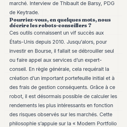
marché. Interview de Thibault de Barsy, PDG
Andy
34
de Keytrade.
Andy
Pourriez-vous, en quelques mots, nous
33
décrire les robots-conseillers ?
Andy
32
Ces outils connaissent un vif succès aux
Andy
États-Unis depuis 2010. Jusqu’alors, pour
31
Andy
investir en Bourse, il fallait se débrouiller seul
30
ou faire appel aux services d’un expert-
Andy
28
conseil. En règle générale, cela requérait la
Andy
27
création d’un important portefeuille initial et à
Andy
des frais de gestion conséquents. Grâce à ce
26
Andy
robot, il est désormais possible de calculer les
24
rendements les plus intéressants en fonction
Andy
23
des risques observés sur les marchés. Cette
Andy
22
philosophie s’appuie sur la « Modern Portfolio