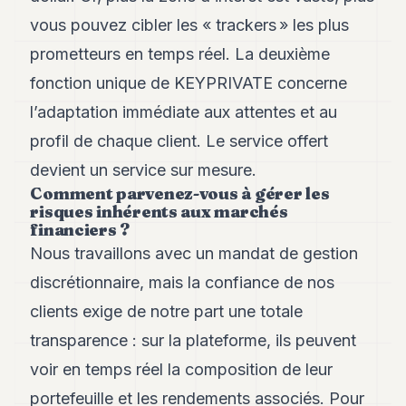
POLITIQUE
vous pouvez cibler les « trackers » les plus
IMMOBILIER
prometteurs en temps réel. La deuxième
fonction unique de KEYPRIVATE concerne
PRIVATE
EQUITY
l’adaptation immédiate aux attentes et au
profil de chaque client. Le service offert
SPORT
devient un service sur mesure.
JURIDIQUE
Comment parvenez-vous à gérer les
risques inhérents aux marchés
ENTREPRISES
financiers ?
ASSOCIATIONS
Nous travaillons avec un mandat de gestion
discrétionnaire, mais la confiance de nos
CONTACT
clients exige de notre part une totale
S'ABONNER
transparence : sur la plateforme, ils peuvent
voir en temps réel la composition de leur
FR
portefeuille et les rendements associés. Pour