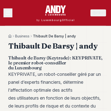
FR
by
LuxembourgOfficial
MENU
Business
Thibault De Barsy | andy
Home
Thibault De Barsy | andy
Andy
Thibault de Barsy (Keytrade) : KEYPRIVATE,
40
le premier robot-conseiller
Andy
du Luxembourg
39
KEYPRIVATE, un robot-conseiller géré par un
Andy
38
panel d’experts financiers, détermine
Andy
37
l’affectation optimale des actifs
Andy
des utilisateurs en fonction de leurs objectifs,
36
Andy
de leurs profils de risque et du contexte du
35