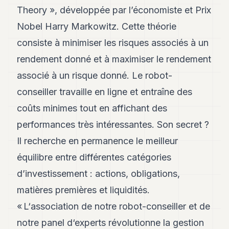
Andy
Theory », développée par l’économiste et Prix
21
Andy
Nobel Harry Markowitz. Cette théorie
19
consiste à minimiser les risques associés à un
Andy
18
rendement donné et à maximiser le rendement
Andy
16
associé à un risque donné. Le robot-
Andy
conseiller travaille en ligne et entraîne des
15
Andy
coûts minimes tout en affichant des
14
performances très intéressantes. Son secret ?
Andy
13
Il recherche en permanence le meilleur
Andy
12
équilibre entre différentes catégories
Andy
d’investissement : actions, obligations,
11
Andy
matières premières et liquidités.
10
« L‘association de notre robot-conseiller et de
Andy
9
notre panel d‘experts révolutionne la gestion
Andy