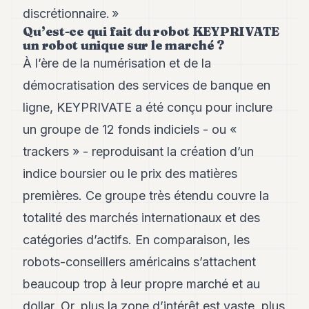
8
discrétionnaire. »
Andy
Qu’est-ce qui fait du robot KEYPRIVATE
7
un robot unique sur le marché ?
Andy
À l’ère de la numérisation et de la
6
Andy
démocratisation des services de banque en
5
ligne, KEYPRIVATE a été conçu pour inclure
Andy
3
un groupe de 12 fonds indiciels - ou «
trackers » - reproduisant la création d’un
TECH
indice boursier ou le prix des matières
FINANCE
premières. Ce groupe très étendu couvre la
ART
totalité des marchés internationaux et des
DE
VIVRE
catégories d’actifs. En comparaison, les
robots-conseillers américains s’attachent
ARTS
beaucoup trop à leur propre marché et au
ASSURANCE
dollar. Or, plus la zone d’intérêt est vaste, plus