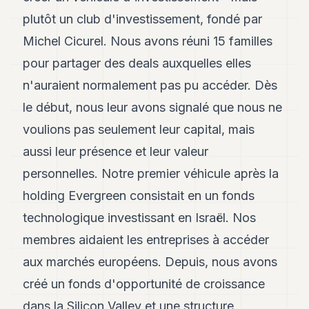
8
plutôt un club d'investissement, fondé par
Andy
7
Michel Cicurel. Nous avons réuni 15 familles
Andy
pour partager des deals auxquelles elles
6
Andy
n'auraient normalement pas pu accéder. Dès
5
le début, nous leur avons signalé que nous ne
Andy
3
voulions pas seulement leur capital, mais
aussi leur présence et leur valeur
TECH
personnelles. Notre premier véhicule après la
FINANCE
holding Evergreen consistait en un fonds
ART
technologique investissant en Israël. Nos
DE
membres aidaient les entreprises à accéder
VIVRE
aux marchés européens. Depuis, nous avons
ARTS
créé un fonds d'opportunité de croissance
ASSURANCE
dans la Silicon Valley et une structure