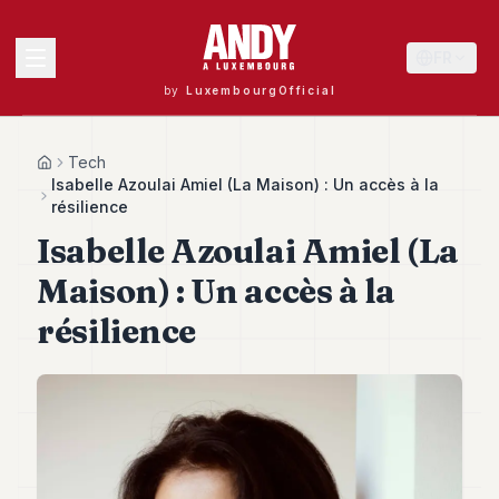
FR
by
LuxembourgOfficial
MENU
Tech
Home
Isabelle Azoulai Amiel (La Maison) : Un accès à la
résilience
Isabelle Azoulai Amiel (La
Andy
40
Maison) : Un accès à la
Andy
39
résilience
Andy
38
Andy
37
Andy
36
Andy
35