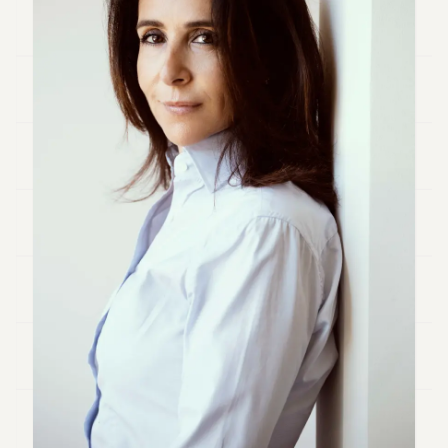
Andy
34
Andy
33
Andy
32
Andy
31
Andy
30
Andy
28
Andy
27
Andy
26
Andy
24
Andy
23
Andy
22