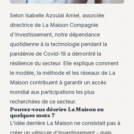
Andy
21
Andy
Selon Isabelle Azoulai Amiel, associée
19
directrice de La Maison Compagnie
Andy
18
d'Investissement, notre dépendance
Andy
16
quotidienne à la technologie pendant la
Andy
pandémie de Covid-19 a démontré la
15
Andy
résilience du secteur. Elle explique comment
14
le modèle, la méthode et les réseaux de La
Andy
13
Maison contribuent à garantir un accès
Andy
12
mondial aux participations les plus
Andy
recherchées de ce secteur.
11
Pouvez-vous décrire La Maison en
Andy
10
quelques mots ?
Andy
L'idée derrière La Maison ne consistait pas à
9
créer un véhicule d'investissement - mais
Andy