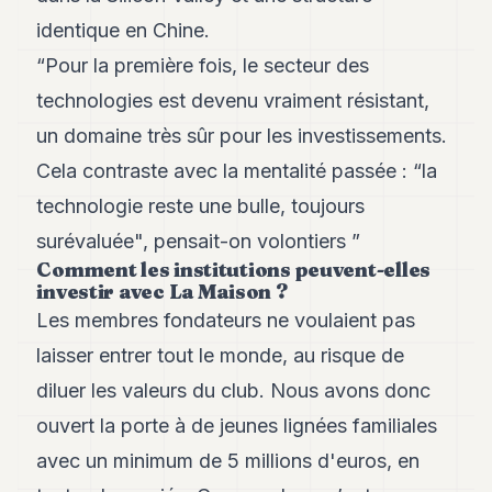
POLITIQUE
identique en Chine.
“Pour la première fois, le secteur des
IMMOBILIER
technologies est devenu vraiment résistant,
PRIVATE
EQUITY
un domaine très sûr pour les investissements.
Cela contraste avec la mentalité passée : “la
SPORT
technologie reste une bulle, toujours
JURIDIQUE
surévaluée", pensait-on volontiers ”
ENTREPRISES
Comment les institutions peuvent-elles
investir avec La Maison ?
ASSOCIATIONS
Les membres fondateurs ne voulaient pas
CONTACT
laisser entrer tout le monde, au risque de
diluer les valeurs du club. Nous avons donc
S'ABONNER
ouvert la porte à de jeunes lignées familiales
avec un minimum de 5 millions d'euros, en
FR