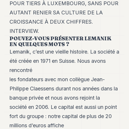
POUR TIERS À LUXEMBOURG, SANS POUR
Andy
34
AUTANT RENIER SA CULTURE DE LA
Andy
33
CROISSANCE À DEUX CHIFFRES.
Andy
INTERVIEW.
32
POUVEZ-VOUS PRÉSENTER LEMANIK
Andy
31
EN QUELQUES MOTS ?
Andy
Lemanik, c’est une vieille histoire. La société a
30
été créée en 1971 en Suisse. Nous avons
Andy
28
rencontré
Andy
27
les fondateurs avec mon collègue Jean-
Andy
Philippe Claessens durant nos années dans la
26
Andy
banque privée et nous avons rejoint la
24
société en 2006. Le capital est aussi un point
Andy
23
fort du groupe : notre capital de plus de 20
Andy
22
millions d’euros affiche