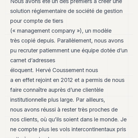
Nous avons été un des premiers à créer une
POLITIQUE
solution réglementaire de société de gestion
IMMOBILIER
pour compte de tiers
PRIVATE
(« management company »), un modèle
EQUITY
très copié depuis. Parallèlement, nous avons
SPORT
pu recruter patiemment une équipe dotée d’un
carnet d’adresses
JURIDIQUE
éloquent. Hervé Coussement nous
ENTREPRISES
a en effet rejoint en 2012 et a permis de nous
ASSOCIATIONS
faire connaître auprès d’une clientèle
CONTACT
institutionnelle plus large. Par ailleurs,
nous avons réussi à rester très proches de
S'ABONNER
nos clients, où qu’ils soient dans le monde. Je
ne compte plus les vols intercontinentaux pris
FR