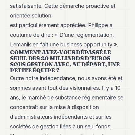
8
satisfaisante. Cette démarche proactive et
Andy
orientée solution
7
Andy
est particulièrement appréciée. Philippe a
6
coutume de dire : « D’une réglementation,
Andy
5
Lemanik en fait une business opportunity ».
Andy
COMMENT AVEZ-VOUS DÉPASSÉ LE
3
SEUIL DES 20 MILLIARDS D’EUROS
SOUS GESTION AVEC, AU DÉPART, UNE
TECH
PETITE ÉQUIPE ?
Outre notre indépendance, nous avons été et
FINANCE
sommes avant tout des visionnaires. Il y a 10
ART
ans, le marché de substance réglementaire se
DE
VIVRE
concentrait sur la mise à disposition
ARTS
d’administrateurs indépendants et sur les
sociétés de gestion liées à un seul fonds.
ASSURANCE