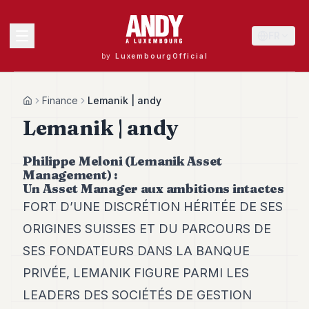
FR
by
LuxembourgOfficial
MENU
Finance
Lemanik | andy
Home
Lemanik | andy
Andy
Philippe Meloni (Lemanik Asset
40
Management) :
Andy
Un Asset Manager aux ambitions intactes
39
FORT D’UNE DISCRÉTION HÉRITÉE DE SES
Andy
38
ORIGINES SUISSES ET DU PARCOURS DE
Andy
37
SES FONDATEURS DANS LA BANQUE
Andy
PRIVÉE, LEMANIK FIGURE PARMI LES
36
Andy
LEADERS DES SOCIÉTÉS DE GESTION
35