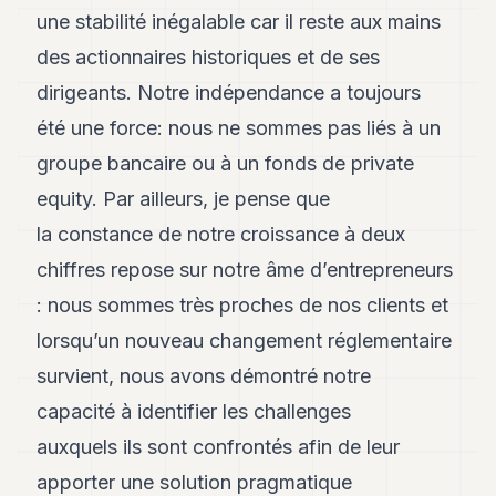
Andy
une stabilité inégalable car il reste aux mains
21
Andy
des actionnaires historiques et de ses
19
dirigeants. Notre indépendance a toujours
Andy
18
été une force: nous ne sommes pas liés à un
Andy
16
groupe bancaire ou à un fonds de private
Andy
equity. Par ailleurs, je pense que
15
Andy
la constance de notre croissance à deux
14
chiffres repose sur notre âme d’entrepreneurs
Andy
13
: nous sommes très proches de nos clients et
Andy
12
lorsqu’un nouveau changement réglementaire
Andy
survient, nous avons démontré notre
11
Andy
capacité à identifier les challenges
10
auxquels ils sont confrontés afin de leur
Andy
9
apporter une solution pragmatique
Andy