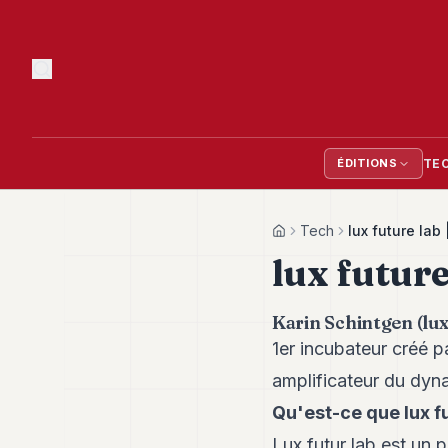
TE
ÉDITIONS
Tech
lux future lab
Home
lux future
Karin Schintgen (lux 
1er incubateur créé 
amplificateur du dyn
Qu'est-ce que lux fu
Lux futur lab est un 