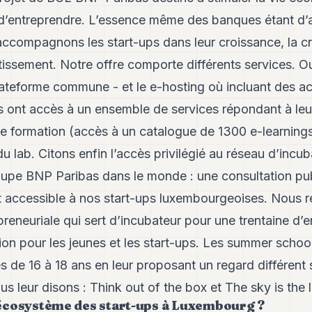
t d’entreprendre. L’essence même des banques étant d’a
accompagnons les start-ups dans leur croissance, la cr
stissement. Notre offre comporte différents services. Ou
ateforme commune - et le e-hosting où incluant des a
 ont accès à un ensemble de services répondant à leu
e formation (accès à un catalogue de 1300 e-learnings
u lab. Citons enfin l’accès privilégié au réseau d’incub
upe BNP Paribas dans le monde : une consultation pu
t accessible à nos start-ups luxembourgeoises. Nous re
reneuriale qui sert d’incubateur pour une trentaine d’e
ion pour les jeunes et les start-ups. Les summer schoo
s de 16 à 18 ans en leur proposant un regard différent 
us leur disons :
Think out of the box
et
The sky is the l
écosystème des start-ups à Luxembourg ?