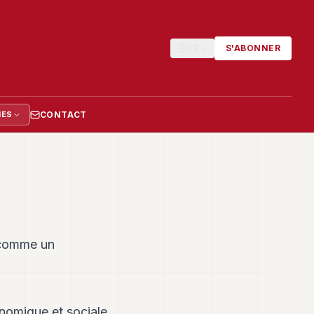
FR
S'ABONNER
CONTACT
IES
e comme un
onomique et sociale