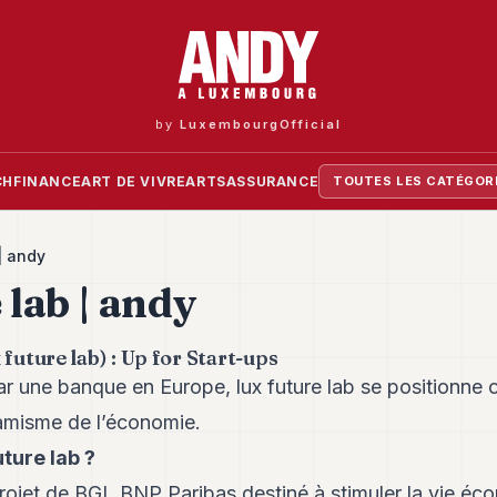
by
LuxembourgOfficial
CH
FINANCE
ART DE VIVRE
ARTS
ASSURANCE
TOUTES LES CATÉGOR
 | andy
 lab | andy
future lab) : Up for Start-ups
par une banque en Europe, lux future lab se positionn
amisme de l’économie.
ture lab ?
projet de BGL BNP Paribas destiné à stimuler la vie éc