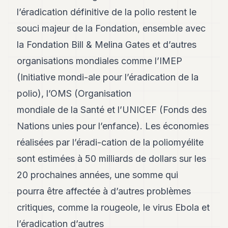
POLITIQUE
l’éradication définitive de la polio restent le
souci majeur de la Fondation, ensemble avec
IMMOBILIER
la Fondation Bill & Melina Gates et d’autres
PRIVATE
EQUITY
organisations mondiales comme l’IMEP
(Initiative mondi-ale pour l’éradication de la
SPORT
polio), l’OMS (Organisation
JURIDIQUE
mondiale de la Santé et l’UNICEF (Fonds des
ENTREPRISES
Nations unies pour l’enfance). Les économies
ASSOCIATIONS
réalisées par l’éradi-cation de la poliomyélite
sont estimées à 50 milliards de dollars sur les
CONTACT
20 prochaines années, une somme qui
S'ABONNER
pourra être affectée à d’autres problèmes
critiques, comme la rougeole, le virus Ebola et
FR
l’éradication d’autres