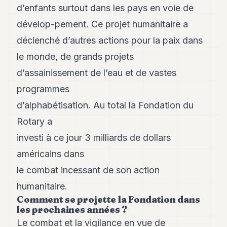
8
d’enfants surtout dans les pays en voie de
Andy
dévelop-pement. Ce projet humanitaire a
7
Andy
déclenché d’autres actions pour la paix dans
6
le monde, de grands projets
Andy
5
d’assainissement de l’eau et de vastes
Andy
3
programmes
d’alphabétisation. Au total la Fondation du
TECH
Rotary a
FINANCE
investi à ce jour 3 milliards de dollars
américains dans
ART
DE
le combat incessant de son action
VIVRE
humanitaire.
ARTS
Comment se projette la Fondation dans
les prochaines années ?
ASSURANCE
Le combat et la vigilance en vue de