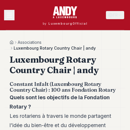
FR
by
LuxembourgOfficial
MENU
Associations
Home
Luxembourg Rotary Country Chair | andy
Luxembourg Rotary
Andy
Country Chair | andy
40
Andy
39
Constant Infalt (Luxembourg Rotary
Andy
Country Chair) : 100 ans Fondation Rotary
38
Quels sont les objectifs de la Fondation
Andy
37
Rotary ?
Andy
36
Les rotariens à travers le monde partagent
Andy
l’idée du bien-être et du développement
35