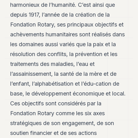
Andy
harmonieux de l’humanité. C’est ainsi que
34
depuis 1917, l’année de la création de la
Andy
33
Fondation Rotary, ses principaux objectifs et
Andy
32
achèvements humanitaires sont réalisés dans
Andy
les domaines aussi variés que la paix et la
31
Andy
résolution des conflits, la prévention et les
30
traitements des maladies, l’eau et
Andy
28
l’assainissement, la santé de la mère et de
Andy
27
l’enfant, l’alphabétisation et l’édu-cation de
Andy
base, le développement économique et local.
26
Andy
Ces objectifs sont considérés par la
24
Fondation Rotary comme les six axes
Andy
23
stratégiques de son engagement, de son
Andy
22
soutien financier et de ses actions