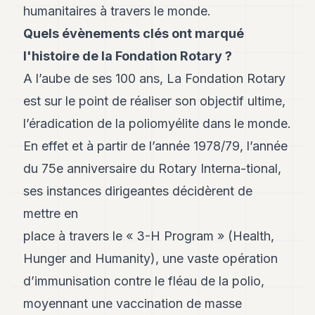
Andy
humanitaires à travers le monde.
21
Andy
Quels évènements clés ont marqué
19
l'histoire de la Fondation Rotary ?
Andy
18
A l’aube de ses 100 ans, La Fondation Rotary
Andy
16
est sur le point de réaliser son objectif ultime,
Andy
l’éradication de la poliomyélite dans le monde.
15
Andy
En effet et à partir de l’année 1978/79, l’année
14
du 75e anniversaire du Rotary Interna-tional,
Andy
13
ses instances dirigeantes décidèrent de
Andy
12
mettre en
Andy
place à travers le « 3-H Program » (Health,
11
Andy
Hunger and Humanity), une vaste opération
10
d’immunisation contre le fléau de la polio,
Andy
9
moyennant une vaccination de masse
Andy