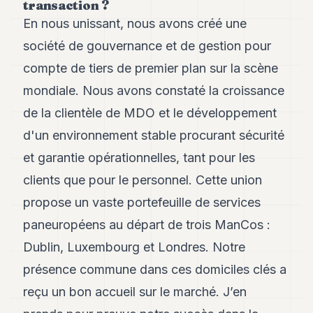
transaction ?
8
En nous unissant, nous avons créé une
Andy
7
société de gouvernance et de gestion pour
Andy
6
compte de tiers de premier plan sur la scène
Andy
mondiale. Nous avons constaté la croissance
5
Andy
de la clientèle de MDO et le développement
3
d'un environnement stable procurant sécurité
et garantie opérationnelles, tant pour les
TECH
clients que pour le personnel. Cette union
FINANCE
propose un vaste portefeuille de services
ART
paneuropéens au départ de trois ManCos :
DE
VIVRE
Dublin, Luxembourg et Londres. Notre
présence commune dans ces domiciles clés a
ARTS
reçu un bon accueil sur le marché. J’en
ASSURANCE