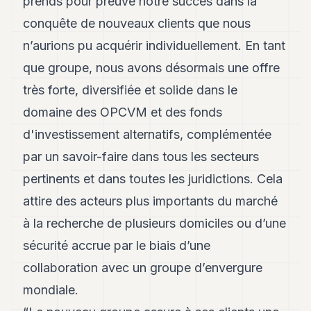
prends pour preuve notre succès dans la
POLITIQUE
conquête de nouveaux clients que nous
IMMOBILIER
n’aurions pu acquérir individuellement. En tant
que groupe, nous avons désormais une offre
PRIVATE
EQUITY
très forte, diversifiée et solide dans le
SPORT
domaine des OPCVM et des fonds
d'investissement alternatifs, complémentée
JURIDIQUE
par un savoir-faire dans tous les secteurs
ENTREPRISES
pertinents et dans toutes les juridictions. Cela
ASSOCIATIONS
attire des acteurs plus importants du marché
CONTACT
à la recherche de plusieurs domiciles ou d’une
sécurité accrue par le biais d’une
S'ABONNER
collaboration avec un groupe d’envergure
mondiale.
FR