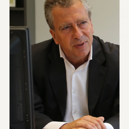
Andy
34
Andy
33
Andy
32
Andy
31
Andy
30
Andy
28
Andy
27
Andy
26
Andy
24
Andy
23
Andy
22