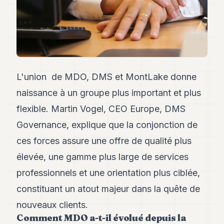
Andy
21
Andy
19
Andy
18
Andy
16
L'union de MDO, DMS et MontLake donne
Andy
15
naissance à un groupe plus important et plus
Andy
flexible. Martin Vogel, CEO Europe, DMS
14
Andy
Governance, explique que la conjonction de
13
ces forces assure une offre de qualité plus
Andy
12
élevée, une gamme plus large de services
Andy
11
professionnels et une orientation plus ciblée,
Andy
constituant un atout majeur dans la quête de
10
Andy
nouveaux clients.
9
Comment MDO a-t-il évolué depuis la
Andy