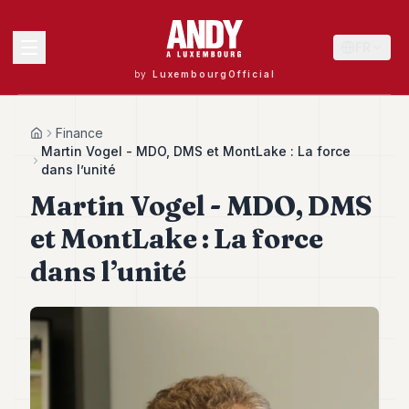
FR
by
LuxembourgOfficial
MENU
Finance
Home
Martin Vogel - MDO, DMS et MontLake : La force
dans l’unité
Martin Vogel - MDO, DMS
Andy
40
et MontLake : La force
Andy
39
dans l’unité
Andy
38
Andy
37
Andy
36
Andy
35