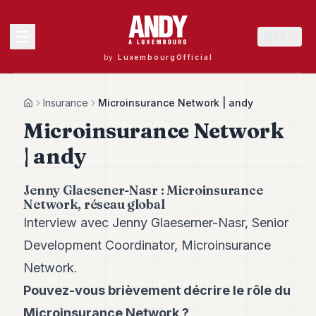
FR
by
LuxembourgOfficial
MENU
Insurance
Microinsurance Network | andy
Home
Microinsurance Network
| andy
Andy
40
Andy
Jenny Glaesener-Nasr : Microinsurance
39
Network, réseau global
Andy
Interview avec Jenny Glaeserner-Nasr, Senior
38
Andy
Development Coordinator, Microinsurance
37
Network.
Andy
36
Pouvez-vous brièvement décrire le rôle du
Andy
35
Microinsurance Network ?