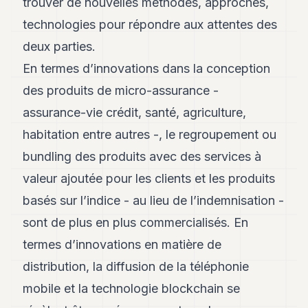
trouver de nouvelles méthodes, approches,
POLITIQUE
technologies pour répondre aux attentes des
IMMOBILIER
deux parties.
PRIVATE
En termes d’innovations dans la conception
EQUITY
des produits de micro-assurance -
SPORT
assurance-vie crédit, santé, agriculture,
habitation entre autres -, le regroupement ou
JURIDIQUE
bundling des produits avec des services à
ENTREPRISES
valeur ajoutée pour les clients et les produits
ASSOCIATIONS
basés sur l’indice - au lieu de l’indemnisation -
CONTACT
sont de plus en plus commercialisés. En
termes d’innovations en matière de
S'ABONNER
distribution, la diffusion de la téléphonie
mobile et la technologie blockchain se
FR