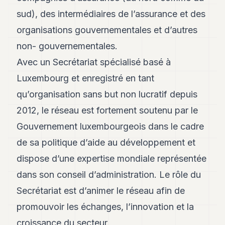
Andy
21
sud), des intermédiaires de l’assurance et des
Andy
organisations gouvernementales et d’autres
19
Andy
non- gouvernementales.
18
Avec un Secrétariat spécialisé basé à
Andy
16
Luxembourg et enregistré en tant
Andy
15
qu’organisation sans but non lucratif depuis
Andy
2012, le réseau est fortement soutenu par le
14
Andy
Gouvernement luxembourgeois dans le cadre
13
de sa politique d’aide au développement et
Andy
12
dispose d’une expertise mondiale représentée
Andy
11
dans son conseil d’administration. Le rôle du
Andy
Secrétariat est d’animer le réseau afin de
10
Andy
promouvoir les échanges, l’innovation et la
9
croissance du secteur.
Andy