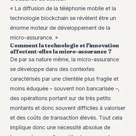
8
« La diffusion de la téléphonie mobile et la
Andy
7
technologie blockchain se révèlent être un
Andy
énorme moteur de développement de la
6
Andy
micro-assurance. »
5
Comment la technologie et l'innovation
Andy
affectent-elles la micro-assurance ?
3
De par sa nature même, la micro-assurance
TECH
se développe dans des contextes
caractérisés par une clientèle plus fragile et
FINANCE
moins éduquée – souvent non bancarisée –,
ART
des opérations portant sur de très petits
DE
VIVRE
montants et donc souvent difficiles à valoriser
ARTS
et des coûts de transaction élevés. Tout cela
implique donc une nécessité absolue de
ASSURANCE