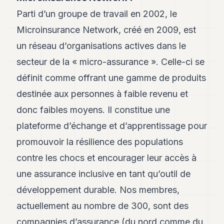
Andy
Parti d’un groupe de travail en 2002, le
34
Andy
Microinsurance Network, créé en 2009, est
33
un réseau d’organisations actives dans le
Andy
32
secteur de la « micro-assurance ». Celle-ci se
Andy
31
définit comme offrant une gamme de produits
Andy
destinée aux personnes à faible revenu et
30
Andy
donc faibles moyens. Il constitue une
28
plateforme d’échange et d’apprentissage pour
Andy
27
promouvoir la résilience des populations
Andy
26
contre les chocs et encourager leur accès à
Andy
une assurance inclusive en tant qu’outil de
24
Andy
développement durable. Nos membres,
23
actuellement au nombre de 300, sont des
Andy
22
compagnies d’assurance (du nord comme du