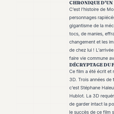
CHRONIQUE D’UN
C’est l’histoire de M
personnages rapiécés
gigantisme de la méca
tocs, de manies, effr
changement et les impr
de chez lui ! L’arriv
faire vie commune a
DÉCRYPTAGE DU 
Ce film a été écrit et
3D. Trois années de t
c’est Stéphane Haleux
Hublot. La 3D requéran
de garder intact la p
le succès de ce film si