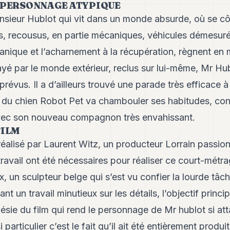
 PERSONNAGE ATYPIQUE
onsieur Hublot qui vit dans un monde absurde, où se cô
, recousus, en partie mécaniques, véhicules démesur
nique et l’acharnement à la récupération, règnent en 
ayé par le monde extérieur, reclus sur lui-même, Mr Hub
évus. Il a d’ailleurs trouvé une parade très efficace à 
ée du chien Robot Pet va chambouler ses habitudes, cont
vec son nouveau compagnon très envahissant.
FILM
 réalisé par Laurent Witz, un producteur Lorrain passion
ravail ont été nécessaires pour réaliser ce court-métra
, un sculpteur belge qui s’est vu confier la lourde tâc
t un travail minutieux sur les détails, l’objectif princip
oésie du film qui rend le personnage de Mr hublot si at
 particulier c’est le fait qu’il ait été entièrement produi