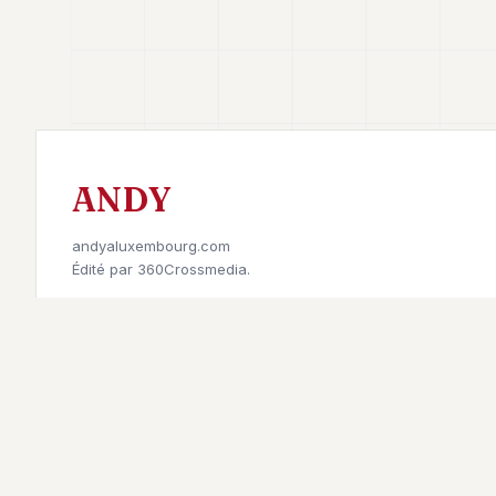
ANDY
andyaluxembourg.com
Édité par
360Crossmedia.
Retrouvez-nous sur
©
2026
Andy à Luxembourg. All rights reserved.