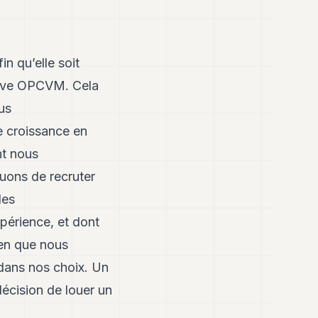
n qu’elle soit
ctive OPCVM. Cela
us
 croissance en
nt nous
uons de recruter
des
périence, et dont
ien que nous
 dans nos choix. Un
écision de louer un