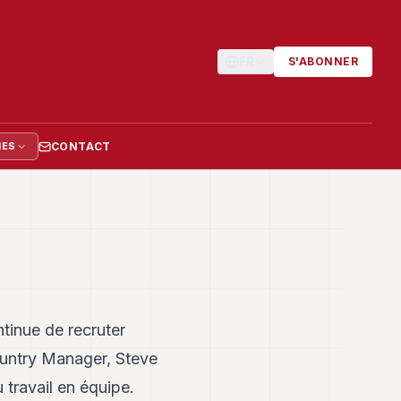
FR
S'ABONNER
CONTACT
IES
inue de recruter
ountry Manager, Steve
 travail en équipe.