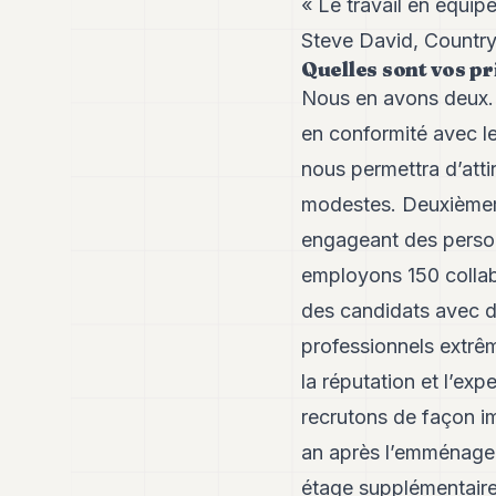
« Le travail en équipe
Steve David, Countr
Quelles sont vos pr
Nous en avons deux. L
en conformité avec l
nous permettra d’attir
modestes. Deuxièmem
engageant des person
employons 150 collab
des candidats avec d
professionnels extrê
la réputation et l’ex
recrutons de façon im
an après l’emménagem
étage supplémentaire