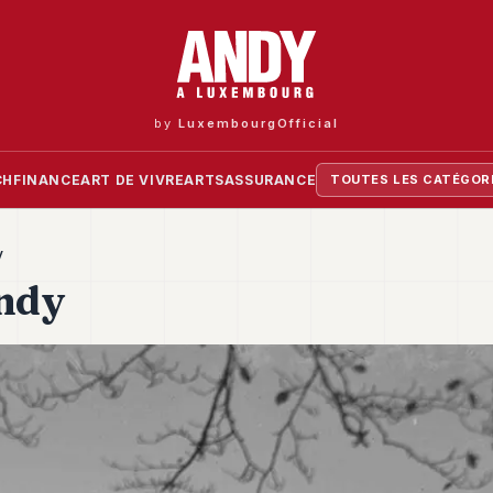
by
LuxembourgOfficial
CH
FINANCE
ART DE VIVRE
ARTS
ASSURANCE
TOUTES LES CATÉGOR
y
andy