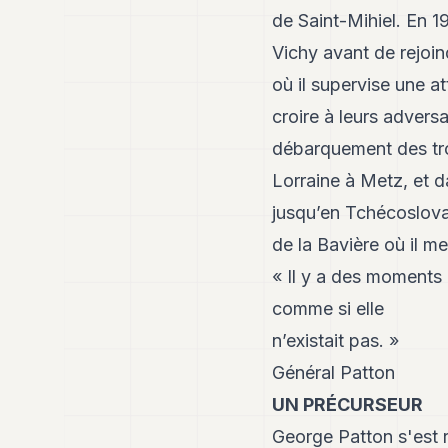
de Saint-Mihiel. En 1
Vichy avant de rejoind
où il supervise une a
croire à leurs advers
débarquement des trou
Lorraine à Metz, et d
jusqu’en Tchécoslova
de la Bavière où il m
« Il y a des moments o
comme si elle
n’existait pas. »
Général Patton
UN PRÉCURSEUR
George Patton s'est r