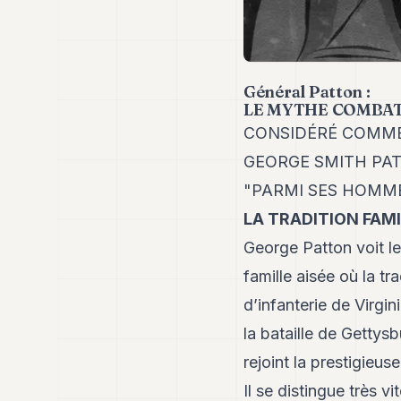
Général Patton :
LE MYTHE COMBA
CONSIDÉRÉ COMME 
GEORGE SMITH PA
"PARMI SES HOMME
LA TRADITION FAMI
George Patton voit le
famille aisée où la tr
d’infanterie de Virgi
la bataille de Gettys
rejoint la prestigieus
Il se distingue très v