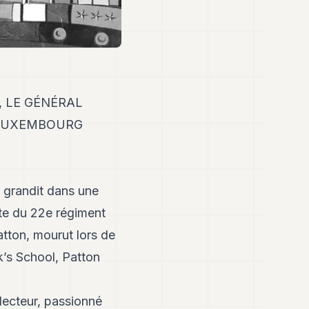
, LE GÉNÉRAL
 LUXEMBOURG
l grandit dans une
tête du 22e régiment
atton, mourut lors de
k’s School, Patton
 lecteur, passionné