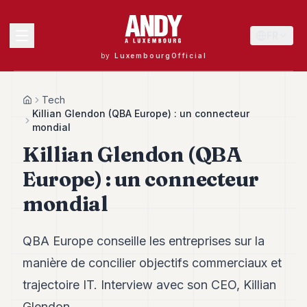
FR
by
LuxembourgOfficial
MENU
Tech
Home
Killian Glendon (QBA Europe) : un connecteur
mondial
Killian Glendon (QBA
Andy
40
Europe) : un connecteur
Andy
39
mondial
Andy
38
Andy
QBA Europe conseille les entreprises sur la
37
Andy
manière de concilier objectifs commerciaux et
36
trajectoire IT. Interview avec son CEO, Killian
Andy
35
Glendon.