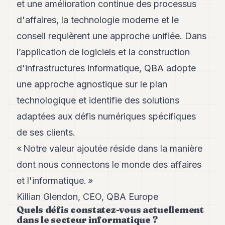
Andy
et une amélioration continue des processus
21
d'affaires, la technologie moderne et le
Andy
19
conseil requièrent une approche unifiée. Dans
Andy
18
l’application de logiciels et la construction
Andy
d'infrastructures informatique, QBA adopte
16
Andy
une approche agnostique sur le plan
15
technologique et identifie des solutions
Andy
14
adaptées aux défis numériques spécifiques
Andy
13
de ses clients.
Andy
« Notre valeur ajoutée réside dans la manière
12
Andy
dont nous connectons le monde des affaires
11
et l'informatique. »
Andy
10
Killian Glendon, CEO, QBA Europe
Andy
Quels défis constatez-vous actuellement
9
dans le secteur informatique ?
Andy