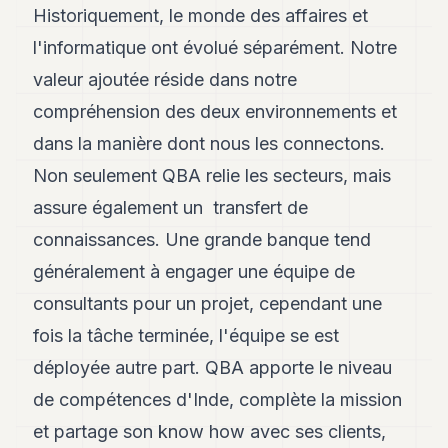
8
Historiquement, le monde des affaires et
Andy
l'informatique ont évolué séparément. Notre
7
Andy
valeur ajoutée réside dans notre
6
compréhension des deux environnements et
Andy
5
dans la manière dont nous les connectons.
Andy
3
Non seulement QBA relie les secteurs, mais
assure également un transfert de
TECH
connaissances. Une grande banque tend
FINANCE
généralement à engager une équipe de
consultants pour un projet, cependant une
ART
DE
fois la tâche terminée, l'équipe se est
VIVRE
déployée autre part. QBA apporte le niveau
ARTS
de compétences d'Inde, complète la mission
ASSURANCE
et partage son know how avec ses clients,