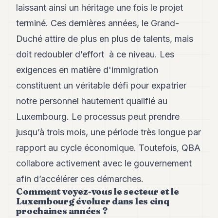
laissant ainsi un héritage une fois le projet
POLITIQUE
terminé. Ces dernières années, le Grand-
IMMOBILIER
Duché attire de plus en plus de talents, mais
PRIVATE
doit redoubler d’effort à ce niveau. Les
EQUITY
exigences en matière d'immigration
SPORT
constituent un véritable défi pour expatrier
JURIDIQUE
notre personnel hautement qualifié au
ENTREPRISES
Luxembourg. Le processus peut prendre
jusqu’à trois mois, une période très longue par
ASSOCIATIONS
rapport au cycle économique. Toutefois, QBA
CONTACT
collabore activement avec le gouvernement
afin d’accélérer ces démarches.
S'ABONNER
Comment voyez-vous le secteur et le
Luxembourg évoluer dans les cinq
prochaines années ?
FR