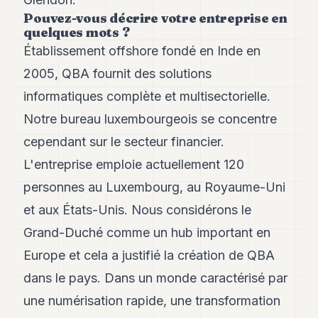
Andy
Pouvez-vous décrire votre entreprise en
34
quelques mots ?
Andy
33
Établissement offshore fondé en Inde en
Andy
2005, QBA fournit des solutions
32
Andy
informatiques complète et multisectorielle.
31
Notre bureau luxembourgeois se concentre
Andy
30
cependant sur le secteur financier.
Andy
28
L'entreprise emploie actuellement 120
Andy
personnes au Luxembourg, au Royaume-Uni
27
Andy
et aux États-Unis. Nous considérons le
26
Grand-Duché comme un hub important en
Andy
24
Europe et cela a justifié la création de QBA
Andy
23
dans le pays. Dans un monde caractérisé par
Andy
une numérisation rapide, une transformation
22