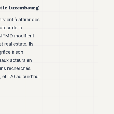
 et le Luxembourg
vient à attirer des
utour de la
s AIFMD modifient
 real estate. Ils
 grâce à son
eaux acteurs en
oins recherchés.
 et 120 aujourd’hui.