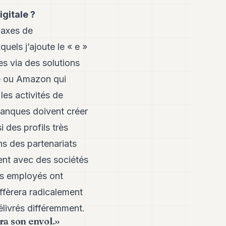
gitale ?
 axes de
uels j’ajoute le « e »
s via des solutions
e ou Amazon qui
es activités de
banques doivent créer
 des profils très
ns des partenariats
nt avec des sociétés
nos employés ont
ffèrera radicalement
élivrés différemment.
dra son envol.»