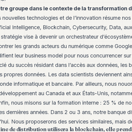
e groupe dans le contexte de la transformation di
 nouvelles technologies et de l’innovation résume nos
cial Intelligence, Blockchain, Cybersecurity, Data, auxq
stratégie vise à devenir un orchestrateur d’écosystème
contrer les grands acteurs du numérique comme Googl
fient leur business model pour nous concurrencer sur l
 clé du succès résidant dans l’accès aux données, les 
rs propres données. Les data scientists deviennent ainsi
nde informatique et bancaire. Par ailleurs, nous nouo
 développement au Canada et aux États-Unis, notamme
 Enfin, nous misons sur la formation interne : 25 % de 
es dernières années. Dans 2 ou 3 ans, notre banque di
’hui. Nous proposerons des services similaires, mais d
ne de distribution utilisera la blockchain, elle pren