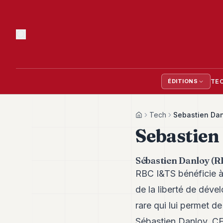
TE
ÉDITIONS
Tech
Sebastien Dan
Home
Sebastien
Sébastien Danloy (RB
RBC I&TS bénéficie à
de la liberté de dév
rare qui lui permet de
Sébastien Danloy, C