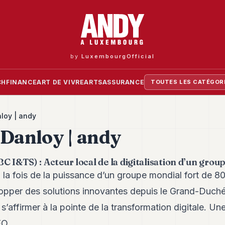
by
LuxembourgOfficial
CH
FINANCE
ART DE VIVRE
ARTS
ASSURANCE
TOUTES LES CATÉGOR
loy | andy
 Danloy | andy
C I&TS) : Acteur local de la digitalisation d’un grou
 la fois de la puissance d’un groupe mondial fort de 8
elopper des solutions innovantes depuis le Grand-Duch
 s’affirmer à la pointe de la transformation digitale. Un
EO.