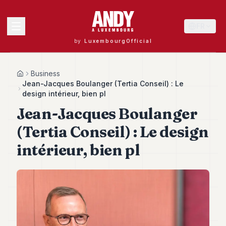
FR
by
LuxembourgOfficial
MENU
Business
Home
Jean-Jacques Boulanger (Tertia Conseil) : Le
design intérieur, bien pl
Jean-Jacques Boulanger
Andy
40
(Tertia Conseil) : Le design
Andy
39
intérieur, bien pl
Andy
38
Andy
37
Andy
36
Andy
35