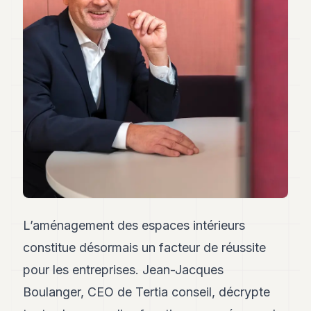
Andy
34
Andy
33
Andy
32
Andy
31
Andy
30
Andy
28
Andy
27
Andy
26
L’aménagement des espaces intérieurs
Andy
24
constitue désormais un facteur de réussite
Andy
pour les entreprises. Jean-Jacques
23
Andy
Boulanger, CEO de Tertia conseil, décrypte
22