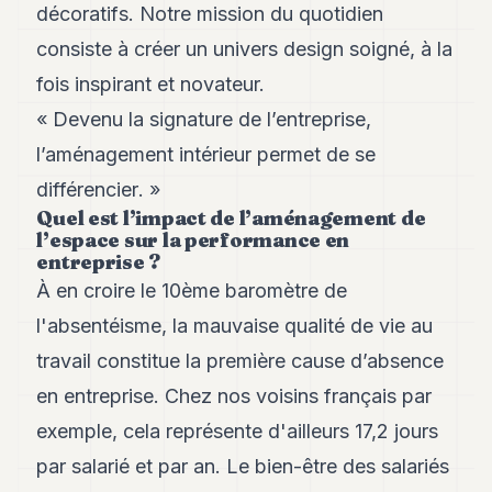
décoratifs. Notre mission du quotidien
8
Andy
consiste à créer un univers design soigné, à la
7
fois inspirant et novateur.
Andy
6
«
Devenu la signature de l’entreprise,
Andy
5
l’aménagement intérieur permet de se
Andy
différencier
. »
3
Quel est l’impact de l’aménagement de
l’espace sur la performance en
TECH
entreprise ?
À en croire le 10ème baromètre de
FINANCE
l'absentéisme, la mauvaise qualité de vie au
ART
DE
travail constitue la première cause d’absence
VIVRE
en entreprise. Chez nos voisins français par
ARTS
exemple, cela représente d'ailleurs 17,2 jours
par salarié et par an. Le bien-être des salariés
ASSURANCE