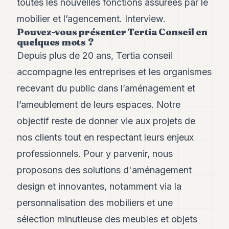
toutes les nouvelles fonctions assurées par le
Andy
21
mobilier et l’agencement. Interview.
Andy
Pouvez-vous présenter Tertia Conseil en
19
quelques mots ?
Andy
18
Depuis plus de 20 ans, Tertia conseil
Andy
accompagne les entreprises et les organismes
16
Andy
recevant du public dans l’aménagement et
15
l’ameublement de leurs espaces. Notre
Andy
14
objectif reste de donner vie aux projets de
Andy
13
nos clients tout en respectant leurs enjeux
Andy
professionnels. Pour y parvenir, nous
12
Andy
proposons des solutions d'aménagement
11
design et innovantes, notamment via la
Andy
10
personnalisation des mobiliers et une
Andy
9
sélection minutieuse des meubles et objets
Andy