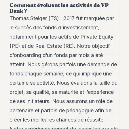
Andy
Comment évoluent les activités de VP
34
Bank ?
Andy
Thomas Steiger (TS) : 2017 fut marquée par
33
Andy
le succès des fonds d’investissement,
32
notamment pour les actifs de Private Equity
Andy
31
(PE) et de Real Estate (RE). Notre objectif
Andy
30
d’onboarding d’un fonds par mois a été
Andy
atteint. Nous gérons parfois une demande de
28
Andy
fonds chaque semaine, ce qui implique une
27
certaine sélectivité. Nous évaluons la taille du
Andy
26
projet, sa qualité, sa maturité et l’expérience
Andy
24
de ses initiateurs. Nous assurons un rôle de
Andy
partenaire et parfois de pédagogue afin de
23
Andy
créer les meilleures chances de réussite.
22
Notre expérience permet de lancer les projets