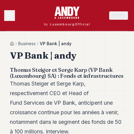
FR
by
LuxembourgOfficial
MENU
Business
VP Bank | andy
Home
VP Bank | andy
Andy
Thomas Steiger et Serge Karp (VP Bank
40
(Luxembourg) SA) : Fonds et infrastructures
Andy
39
Thomas Steiger et Serge Karp,
Andy
respectivement CEO et Head of
38
Andy
Fund Services de VP Bank, anticipent une
37
croissance continue pour les années à venir,
Andy
36
notamment dans le segment des fonds de 50
Andy
35
à 100 millions. Interview.