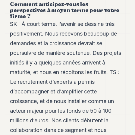
Comment anticipez-vous les
POLITIQUE
perspectives à moyen terme pour votre
firme ?
IMMOBILIER
SK : À court terme, l’avenir se dessine très
PRIVATE
positivement. Nous recevons beaucoup de
EQUITY
demandes et la croissance devrait se
SPORT
poursuivre de manière soutenue. Des projets
JURIDIQUE
initiés il y a quelques années arrivent à
ENTREPRISES
maturité, et nous en récoltons les fruits. TS :
Le recrutement d’experts a permis
ASSOCIATIONS
d’accompagner et d’amplifier cette
CONTACT
croissance, et de nous installer comme un
acteur majeur pour les fonds de 50 à 100
S'ABONNER
millions d’euros. Nos clients débutent la
collaboration dans ce segment et nous
FR