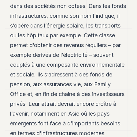
8
dans des sociétés non cotées. Dans les fonds
Andy
infrastructures, comme son nom l’indique, il
7
Andy
s’opère dans l’énergie solaire, les transports
6
ou les hôpitaux par exemple. Cette classe
Andy
5
permet d’obtenir des revenus réguliers – par
Andy
3
exemple dérivés de l’électricité – souvent
couplés à une composante environnementale
TECH
et sociale. Ils s’adressent à des fonds de
FINANCE
pension, aux assurances vie, aux Family
ART
Office et, en fin de chaine à des investisseurs
DE
privés. Leur attrait devrait encore croître à
VIVRE
l’avenir, notamment en Asie où les pays
ARTS
émergents font face à d’importants besoins
ASSURANCE
en termes d’infrastructures modernes.