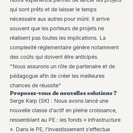
Andy
21
qui sont prêts et de laisser le temps
Andy
19
nécessaire aux autres pour mûrir. Il arrive
Andy
souvent que les porteurs de projets ne
18
Andy
réalisent pas toutes les implications. La
16
complexité réglementaire génère notamment
Andy
15
des coûts qui doivent être anticipés.
Andy
14
"Nous assurons un rôle de partenaire et de
Andy
pédagogue afin de créer les meilleures
13
Andy
chances de réussite"
12
Proposez-vous de nouvelles solutions ?
Andy
Serge Karp (SK) : Nous avons lancé une
11
Andy
nouvelle classe d’actif en pleine croissance,
10
ressemblant au PE : les fonds « infrastructure
Andy
9
». Dans le PE, l’investissement s’effectue
Andy