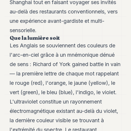
Shanghai tout en faisant voyager ses invités
Andy
34
au-delà des restaurants conventionnels, vers
Andy
33
une expérience avant-gardiste et multi-
Andy
sensorielle.
32
Que la lumière soit
Andy
31
Les Anglais se souviennent des couleurs de
Andy
l'arc-en-ciel grâce à un mnémonique dénué
30
Andy
de sens : Richard of York gained battle in vain
28
— la première lettre de chaque mot rappelant
Andy
27
le rouge (red), l'orange, le jaune (yellow), le
Andy
26
vert (green), le bleu (blue), l'indigo, le violet.
Andy
L'ultraviolet constitue un rayonnement
24
Andy
électromagnétique existant au-delà du violet,
23
la dernière couleur visible se trouvant à
Andy
22
l'extrémité du spectre. Le restaurant