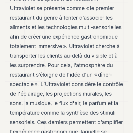
Andy
21
Ultraviolet se présente comme « le premier
Andy
restaurant du genre à tenter d’associer les
19
Andy
aliments et les technologies multi-sensorielles
18
afin de créer une expérience gastronomique
Andy
16
totalement immersive ». Ultraviolet cherche à
Andy
15
transporter les clients au-delà du visible et à
Andy
les surprendre. Pour cela, l’atmosphère du
14
Andy
restaurant s’éloigne de l'idée d'un « dîner-
13
spectacle ». L’Ultraviolet considère le contrôle
Andy
12
de l'éclairage, les projections murales, les
Andy
11
sons, la musique, le flux d'air, le parfum et la
Andy
température comme la synthèse des stimuli
10
Andy
sensoriels. Ces derniers permettent d’amplifier
9
l'expérience gastronomique, laquelle se
Andy