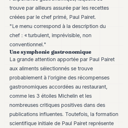
8
trouve par ailleurs assurée par les recettes
Andy
7
créées par le chef primé, Paul Pairet.
Andy
"Le menu correspond à la description du
6
Andy
chef : « turbulent, imprévisible, non
5
conventionnel."
Andy
3
Une symphonie gastronomique
La grande attention apportée par Paul Pairet
TECH
aux aliments sélectionnés se trouve
FINANCE
probablement à l’origine des récompenses
gastronomiques accordées au restaurant,
ART
DE
comme les 3 étoiles Michelin et les
VIVRE
nombreuses critiques positives dans des
ARTS
publications influentes. Toutefois, la formation
ASSURANCE
scientifique initiale de Paul Pairet représente