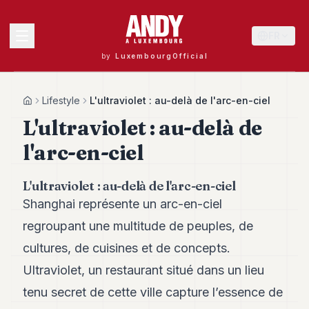
FR
by
LuxembourgOfficial
MENU
Lifestyle
L'ultraviolet : au-delà de l'arc-en-ciel
Home
L'ultraviolet : au-delà de
l'arc-en-ciel
Andy
40
Andy
L'ultraviolet : au-delà de l'arc-en-ciel
39
Shanghai représente un arc-en-ciel
Andy
38
regroupant une multitude de peuples, de
Andy
37
cultures, de cuisines et de concepts.
Andy
Ultraviolet, un restaurant situé dans un lieu
36
Andy
tenu secret de cette ville capture l’essence de
35