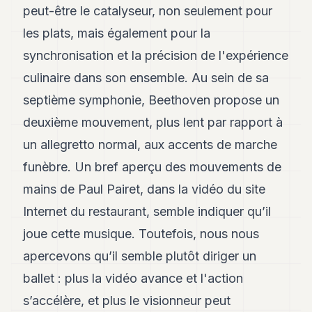
peut-être le catalyseur, non seulement pour
POLITIQUE
les plats, mais également pour la
IMMOBILIER
synchronisation et la précision de l'expérience
PRIVATE
culinaire dans son ensemble. Au sein de sa
EQUITY
septième symphonie, Beethoven propose un
SPORT
deuxième mouvement, plus lent par rapport à
JURIDIQUE
un allegretto normal, aux accents de marche
ENTREPRISES
funèbre. Un bref aperçu des mouvements de
mains de Paul Pairet, dans la vidéo du site
ASSOCIATIONS
Internet du restaurant, semble indiquer qu’il
CONTACT
joue cette musique. Toutefois, nous nous
apercevons qu’il semble plutôt diriger un
S'ABONNER
ballet : plus la vidéo avance et l'action
s’accélère, et plus le visionneur peut
FR