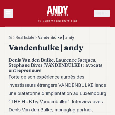
FR
by
LuxembourgOfficial
MENU
Real Estate
Vandenbulke | andy
Home
Vandenbulke | andy
Andy
Denis Van den Bulke, Laurence Jacques,
40
Stéphane Biver (VANDENBULKE) : avocats
Andy
entrepreneurs
39
Forte de son expérience aurpès des
Andy
38
investisseurs étrangers VANDENBULKE lance
Andy
37
une plateforme d'implantation au Luxembourg
Andy
"THE HUB by Vandenbulke". Interview avec
36
Andy
Denis Van den Bulke, managing partner,
35