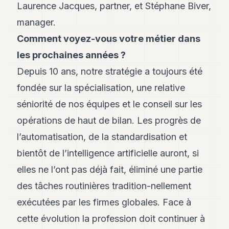
Laurence Jacques, partner, et Stéphane Biver,
Andy
34
manager.
Andy
33
Comment voyez-vous votre métier dans
Andy
les prochaines années ?
32
Andy
Depuis 10 ans, notre stratégie a toujours été
31
fondée sur la spécialisation, une relative
Andy
30
séniorité de nos équipes et le conseil sur les
Andy
28
opérations de haut de bilan. Les progrès de
Andy
l’automatisation, de la standardisation et
27
Andy
bientôt de l’intelligence artificielle auront, si
26
elles ne l’ont pas déjà fait, éliminé une partie
Andy
24
des tâches routinières tradition-nellement
Andy
23
exécutées par les firmes globales. Face à
Andy
cette évolution la profession doit continuer à
22