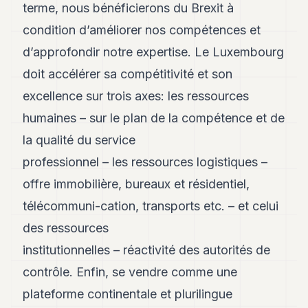
terme, nous bénéficierons du Brexit à
POLITIQUE
condition d’améliorer nos compétences et
IMMOBILIER
d’approfondir notre expertise. Le Luxembourg
PRIVATE
doit accélérer sa compétitivité et son
EQUITY
excellence sur trois axes: les ressources
SPORT
humaines – sur le plan de la compétence et de
JURIDIQUE
la qualité du service
professionnel – les ressources logistiques –
ENTREPRISES
offre immobilière, bureaux et résidentiel,
ASSOCIATIONS
télécommuni-cation, transports etc. – et celui
CONTACT
des ressources
institutionnelles – réactivité des autorités de
S'ABONNER
contrôle. Enfin, se vendre comme une
plateforme continentale et plurilingue
FR