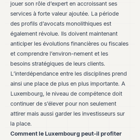
Andy
jouer son rôle d’expert en accroissant ses
21
services à forte valeur ajoutée. La période
Andy
19
des profils d’avocats monolithiques est
Andy
18
également révolue. Ils doivent maintenant
Andy
anticiper les évolutions financières ou fiscales
16
Andy
et comprendre l’environ-nement et les
15
besoins stratégiques de leurs clients.
Andy
14
L’interdépendance entre les disciplines prend
Andy
13
ainsi une place de plus en plus importante. A
Andy
Luxembourg, le niveau de compétence doit
12
Andy
continuer de s’élever pour non seulement
11
attirer mais aussi garder les investisseurs sur
Andy
10
la place.
Andy
9
Comment le Luxembourg peut-il profiter
Andy