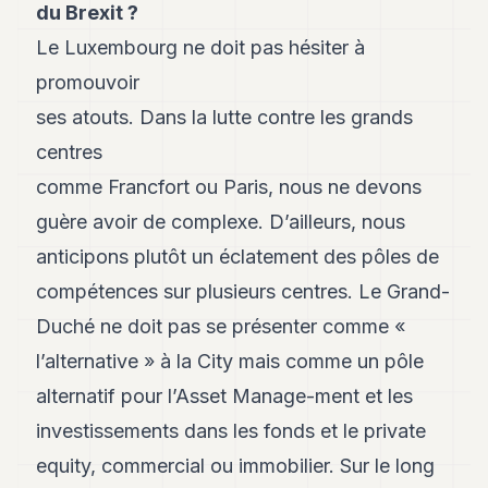
du Brexit ?
8
Andy
Le Luxembourg ne doit pas hésiter à
7
promouvoir
Andy
6
ses atouts. Dans la lutte contre les grands
Andy
5
centres
Andy
comme Francfort ou Paris, nous ne devons
3
guère avoir de complexe. D’ailleurs, nous
TECH
anticipons plutôt un éclatement des pôles de
FINANCE
compétences sur plusieurs centres. Le Grand-
Duché ne doit pas se présenter comme «
ART
DE
l’alternative » à la City mais comme un pôle
VIVRE
alternatif pour l’Asset Manage-ment et les
ARTS
investissements dans les fonds et le private
ASSURANCE
equity, commercial ou immobilier. Sur le long