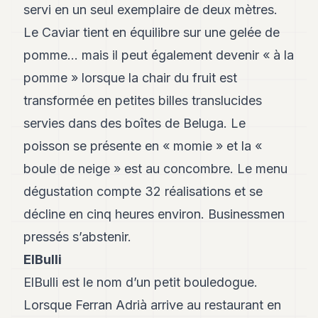
servi en un seul exemplaire de deux mètres.
POLITIQUE
Le Caviar tient en équilibre sur une gelée de
IMMOBILIER
pomme… mais il peut également devenir « à la
PRIVATE
pomme » lorsque la chair du fruit est
EQUITY
transformée en petites billes translucides
SPORT
servies dans des boîtes de Beluga. Le
JURIDIQUE
poisson se présente en « momie » et la «
boule de neige » est au concombre. Le menu
ENTREPRISES
dégustation compte 32 réalisations et se
ASSOCIATIONS
décline en cinq heures environ. Businessmen
CONTACT
pressés s’abstenir.
ElBulli
S'ABONNER
ElBulli est le nom d’un petit bouledogue.
Lorsque Ferran Adrià arrive au restaurant en
FR