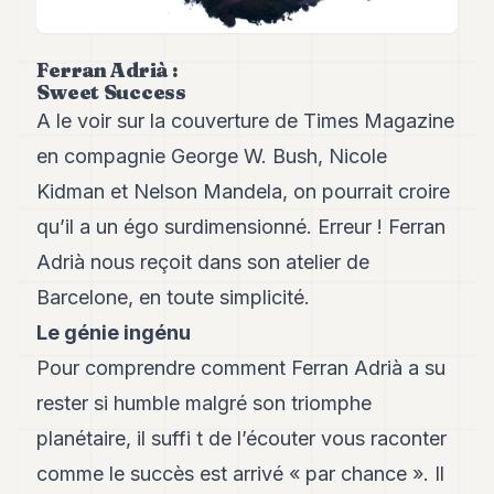
Andy
34
Andy
Ferran Adrià :
33
Sweet Success
Andy
A le voir sur la couverture de Times Magazine
32
Andy
en compagnie George W. Bush, Nicole
31
Kidman et Nelson Mandela, on pourrait croire
Andy
30
qu’il a un égo surdimensionné. Erreur ! Ferran
Andy
28
Adrià nous reçoit dans son atelier de
Andy
Barcelone, en toute simplicité.
27
Andy
Le génie ingénu
26
Pour comprendre comment Ferran Adrià a su
Andy
24
rester si humble malgré son triomphe
Andy
23
planétaire, il suffi t de l’écouter vous raconter
Andy
comme le succès est arrivé « par chance ». Il
22