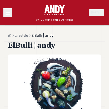
FR
by
LuxembourgOfficial
MENU
Lifestyle
ElBulli | andy
Home
ElBulli | andy
Andy
40
Andy
39
Andy
38
Andy
37
Andy
36
Andy
35