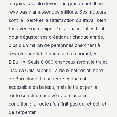
Andy
n’a jamais voulu devenir un grand chef. Il ne
21
rêve pas d’amasser des millions. Ses moteurs
Andy
19
sont la liberté et la satisfaction du travail bien
Andy
18
fait avec son équipe. De la chance, il en faut
Andy
pour déguster ses créations : chaque année,
16
Andy
plus d’un million de personnes cherchent à
15
réserver une table dans son restaurant, «
Andy
14
ElBulli ». Seuls 8 000 chanceux feront le trajet
Andy
13
jusqu’à Cala Montjoi, à deux heures au nord
Andy
de Barcelone. La superbe crique est
12
Andy
accessible en bateau, mais le trajet par la
11
route constitue une véritable mise en
Andy
10
condition : la route n’en finit pas de rétrécir et
Andy
9
de serpenter.
Andy