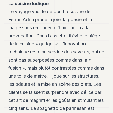
La cuisine ludique
8
Andy
Le voyage vaut le détour. La cuisine de
7
Ferran Adrià prône la joie, la poésie et la
Andy
6
magie sans renoncer à l’humour ou à la
Andy
5
provocation. Dans l’assiette, il évite le piège
Andy
de la cuisine « gadget ». L’innovation
3
technique reste au service des saveurs, qui ne
TECH
sont pas superposées comme dans la «
FINANCE
fusion », mais plutôt contrastées comme dans
une toile de maître. Il joue sur les structures,
ART
DE
les odeurs et la mise en scène des plats. Les
VIVRE
clients se laissent surprendre avec délice par
ARTS
cet art de magnifi er les goûts en stimulant les
ASSURANCE
cinq sens. Le spaghetto de parmesan est