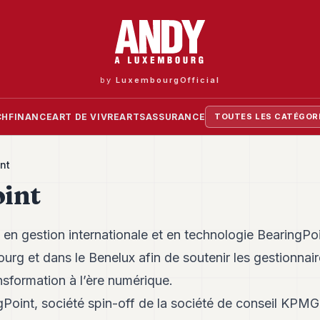
by
LuxembourgOfficial
CH
FINANCE
ART DE VIVRE
ARTS
ASSURANCE
TOUTES LES CATÉGOR
nt
int
 en gestion internationale et en technologie BearingPo
rg et dans le Benelux afin de soutenir les gestionnair
ansformation à l’ère numérique.
oint, société spin-off de la société de conseil KPMG, 