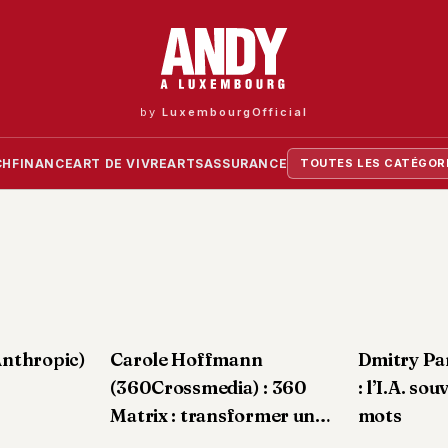
by
LuxembourgOfficial
CH
FINANCE
ART DE VIVRE
ARTS
ASSURANCE
TOUTES LES CATÉGOR
Anthropic)
Carole Hoffmann
Dmitry P
(360Crossmedia) : 360
: l’I.A. so
Matrix : transformer une
mots
interview en une centaine