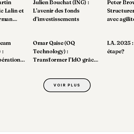
artin
Julien Bouchat (ING) :
Peter Bro
c Lalin et
L’avenir des fonds
Structurer
rman
d’investissements
avec agilit
isés, une
Team
Omar Qaise (OQ
I.A. 2025 
ncière en
 :
Technology) :
étape?
pérations
Transformer l’IdO grâce à
l’innovation satellitaire
VOIR PLUS