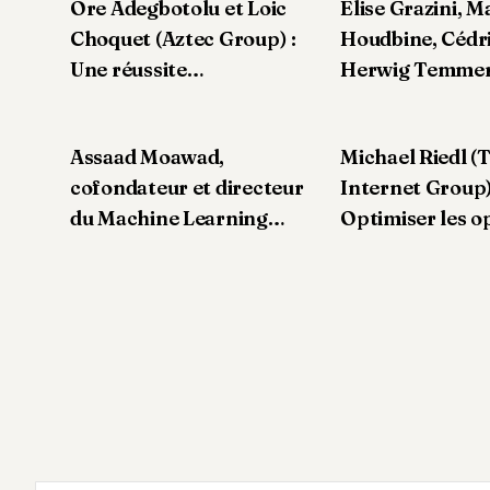
Ore Adegbotolu et Loic
Élise Grazini, M
alternatifs
Choquet (Aztec Group) :
Houdbine, Cédri
Une réussite
Herwig Temme
transatlantique
(BearingPoint): L’essor
des actifs token
Assaad Moawad,
Michael Riedl (
révolution fina
cofondateur et directeur
Internet Group)
marche
du Machine Learning
Optimiser les o
(DataThings) - Explorer
en ligne
l'impact de l'IA au
Luxembourg et au-delà
avec GreyCat et Alva