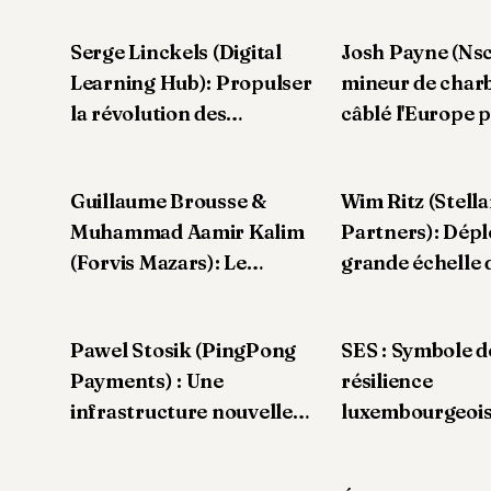
Serge Linckels (Digital
Josh Payne (Nsc
Learning Hub): Propulser
mineur de charb
la révolution des
câblé l'Europe p
compétences numériques
du Luxembourg
Guillaume Brousse &
Wim Ritz (Stell
Muhammad Aamir Kalim
Partners): Dépl
(Forvis Mazars): Le
grande échelle 
luxembourg un tremplin
marché fragme
pour la croissance
Pawel Stosik (PingPong
SES : Symbole d
Payments) : Une
résilience
infrastructure nouvelle
luxembourgeoi
génération pour les
investissements