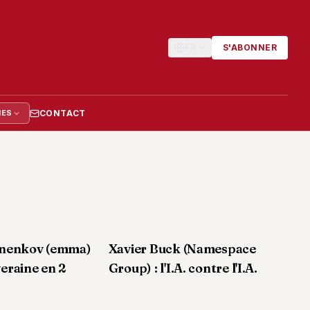
FR
S'ABONNER
CONTACT
IES
anenkov (emma)
Xavier Buck (Namespace
uveraine en 2
Group) : l'I.A. contre l'I.A.