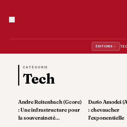
TE
ÉDITIONS
CATÉGORIE
Tech
Andre Reitenbach (Gcore)
Dario Amodei (
: Une infrastructure pour
: chevaucher
la souveraineté
l'exponentielle
européenne en I.A.