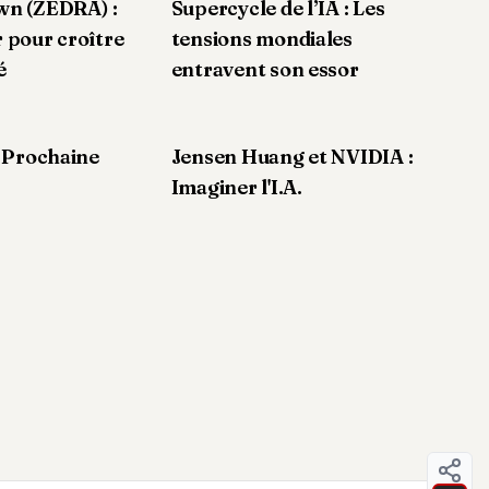
wn (ZEDRA) :
Supercycle de l’IA : Les
 pour croître
tensions mondiales
é
entravent son essor
: Prochaine
Jensen Huang et NVIDIA :
Imaginer l'I.A.