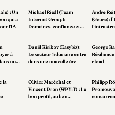
de contenus multilingues.
ale) : Un
Michael Riedl (Team
Andre Rei
on qui a
Internet Group):
(Gcore): l’
our l'IA
Domaines, confiance et
l’infrastr
transformation
an
Daniil Kirikov (Easybiz):
George Ra
oyer à
Le secteur fiduciaire entre
Résilience 
dans un
dans une nouvelle ère
cloud
nté
e la
Olivier Maréchal et
Philipp Rö
Vincent Dron (WPYiT) : Le
Promouvoi
se
bon profil, au bon
concurren
moment