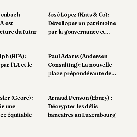
tenbach
José López (Kuts & Co):
IA est
Dévelloper un patrimoine
ucture du futur
par la gouvernance et
l’excellence
lph (RFA):
Paul Adams (Andersen
par l’IA et le
Consulting): La nouvelle
place prépondérante des
actif immatériels
sler (Gcore) :
Arnaud Penson (Ebury) :
r une
Décrypter les défis
ce équitable
bancaires au Luxembourg