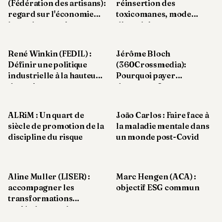
(Fédération des artisans):
réinsertion des
Andy
21
regard sur l'économie
toxicomanes, mode
Andy
luxembourgeoise
d’emploi
19
Andy
18
René Winkin (FEDIL) :
Jérôme Bloch
Andy
Définir une politique
(360Crossmedia):
16
industrielle à la hauteur
Pourquoi payer
Andy
des enjeux
davantage ?
15
Andy
14
ALRiM : Un quart de
João Carlos : Faire face à
Andy
siècle de promotion de la
la maladie mentale dans
13
discipline du risque
un monde post-Covid
Andy
12
Andy
11
Aline Muller (LISER) :
Marc Hengen (ACA) :
Andy
accompagner les
objectif ESG commun
10
transformations
Andy
sociétales avec les
9
acteurs socio-
Andy