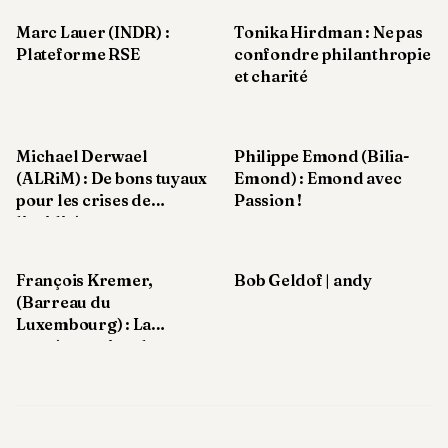
8
économiques et nos
Marc Lauer (INDR) :
Tonika Hirdman : Ne pas
Andy
concitoyens
Plateforme RSE
confondre philanthropie
7
et charité
Andy
6
Andy
5
Michael Derwael
Philippe Emond (Bilia-
Andy
3
(ALRiM) : De bons tuyaux
Emond) : Emond avec
pour les crises de
Passion !
liquidité
TECH
FINANCE
François Kremer,
Bob Geldof | andy
(Barreau du
ART
Luxembourg) : La
DE
représentation de
VIVRE
l’Ordre
ARTS
ASSURANCE