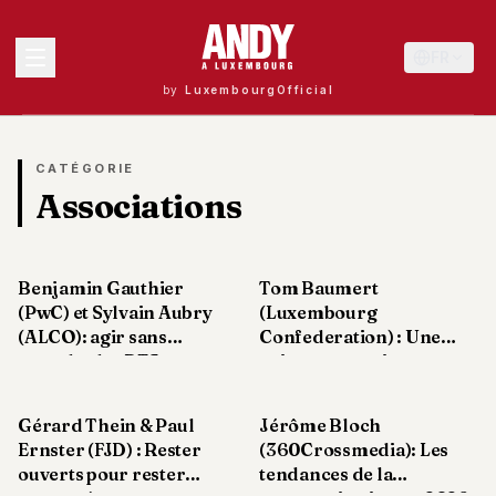
FR
by
LuxembourgOfficial
MENU
CATÉGORIE
Associations
Andy
40
Benjamin Gauthier
Tom Baumert
Andy
39
(PwC) et Sylvain Aubry
(Luxembourg
Andy
(ALCO): agir sans
Confederation) : Une
38
attendre les RTS
voix constructive pour
Andy
les entreprises
37
Andy
Gérard Thein & Paul
Jérôme Bloch
36
Ernster (FJD) : Rester
(360Crossmedia): Les
Andy
ouverts pour rester
tendances de la
35