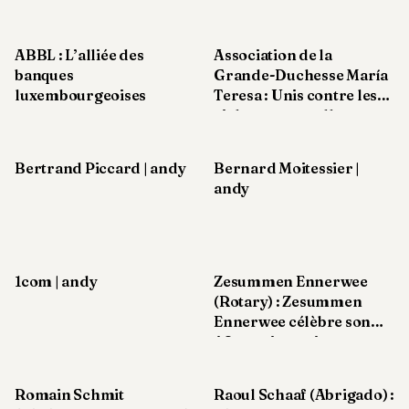
nous-mêmes
communication en 2026
Andy
34
Andy
ABBL : L’alliée des
Association de la
33
banques
Grande-Duchesse María
Andy
luxembourgeoises
Teresa : Unis contre les
32
violences sexuelles
Andy
31
Andy
Bertrand Piccard | andy
Bernard Moitessier |
30
andy
Andy
28
Andy
27
Andy
1com | andy
Zesummen Ennerwee
26
(Rotary) : Zesummen
Andy
24
Ennerwee célèbre son
40e anniversaire
Andy
23
Andy
22
Romain Schmit
Raoul Schaaf (Abrigado) :