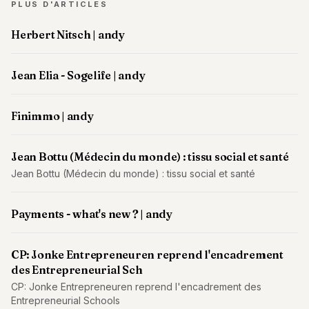
PLUS D'ARTICLES
POLITIQUE
Herbert Nitsch | andy
IMMOBILIER
PRIVATE
Jean Elia - Sogelife | andy
EQUITY
SPORT
Finimmo | andy
JURIDIQUE
Jean Bottu (Médecin du monde) : tissu social et santé
ENTREPRISES
Jean Bottu (Médecin du monde) : tissu social et santé
ASSOCIATIONS
Payments - what's new ? | andy
CONTACT
CP: Jonke Entrepreneuren reprend l'encadrement
S'ABONNER
des Entrepreneurial Sch
CP: Jonke Entrepreneuren reprend l'encadrement des
FR
Entrepreneurial Schools