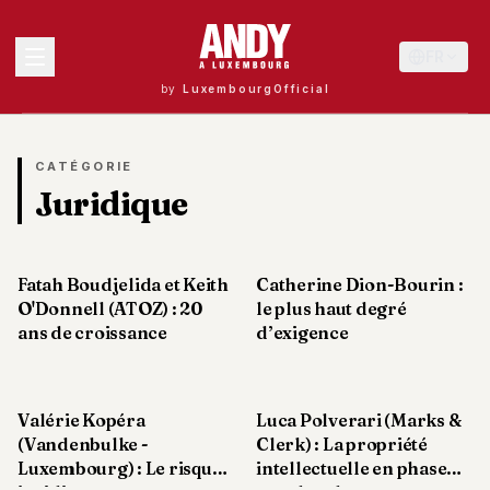
FR
by
LuxembourgOfficial
MENU
CATÉGORIE
Juridique
Andy
40
Fatah Boudjelida et Keith
Catherine Dion-Bourin :
Andy
39
O'Donnell (ATOZ) : 20
le plus haut degré
Andy
ans de croissance
d’exigence
38
Andy
37
Andy
Valérie Kopéra
Luca Polverari (Marks &
36
(Vandenbulke -
Clerk) : La propriété
Andy
Luxembourg) : Le risque
intellectuelle en phase
35