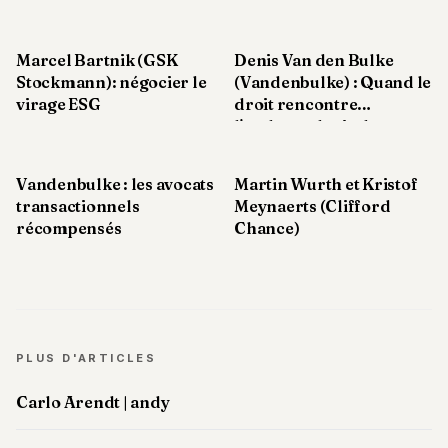
juridique, une
avec les changements
Andy
composante
technologiques
34
incontournable de la
Andy
Marcel Bartnik (GSK
Denis Van den Bulke
gestion d’entreprises
33
Stockmann): négocier le
(Vandenbulke) : Quand le
Andy
virage ESG
droit rencontre
32
l'anthropologie, le
Andy
langage et la
31
responsabilité sociale
Andy
Vandenbulke : les avocats
Martin Wurth et Kristof
30
transactionnels
Meynaerts (Clifford
Andy
récompensés
Chance)
28
Andy
27
Andy
26
Andy
24
PLUS D'ARTICLES
Andy
23
Carlo Arendt | andy
Andy
22