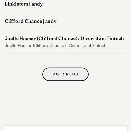
Andy
Linklaters | andy
21
Andy
19
Clifford Chance | andy
Andy
18
Andy
Joëlle Hauser (Clifford Chance) : Diversité et Fintech
16
Joëlle Hauser (Clifford Chance) : Diversité et Fintech
Andy
15
Andy
14
Andy
VOIR PLUS
13
Andy
12
Andy
11
Andy
10
Andy
9
Andy