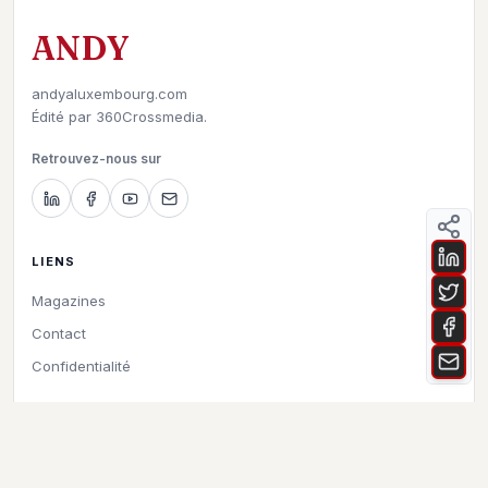
8
ANDY
Andy
7
Andy
andyaluxembourg.com
6
Édité par
360Crossmedia.
Andy
5
Retrouvez-nous sur
Andy
3
TECH
LIENS
FINANCE
Magazines
ART
Contact
DE
Confidentialité
VIVRE
ARTS
©
2026
Andy à Luxembourg. All rights reserved.
ASSURANCE