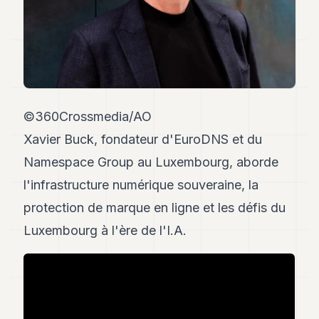
Andy
34
Andy
33
Andy
32
Andy
31
©360Crossmedia/AO
Andy
30
Xavier Buck, fondateur d'EuroDNS et du
Andy
Namespace Group au Luxembourg, aborde
28
Andy
l'infrastructure numérique souveraine, la
27
protection de marque en ligne et les défis du
Andy
26
Luxembourg à l'ère de l'I.A.
Andy
24
Andy
23
Andy
22