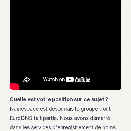
Andy
21
Andy
19
Andy
18
Andy
16
Andy
15
Andy
14
Andy
13
Andy
12
Andy
Quelle est votre position sur ce sujet ?
11
Andy
Namespace est désormais le groupe dont
10
EuroDNS fait partie. Nous avons démarré
Andy
9
dans les services d'enregistrement de noms
Andy