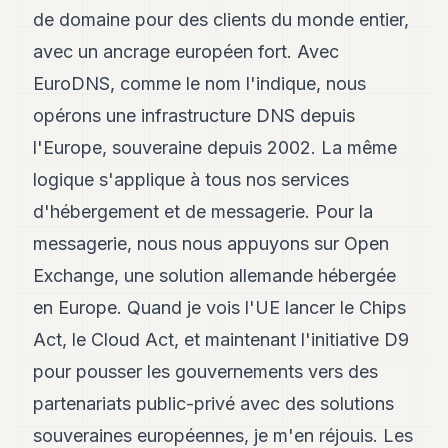
8
de domaine pour des clients du monde entier,
Andy
avec un ancrage européen fort. Avec
7
Andy
EuroDNS, comme le nom l'indique, nous
6
opérons une infrastructure DNS depuis
Andy
5
l'Europe, souveraine depuis 2002. La même
Andy
3
logique s'applique à tous nos services
d'hébergement et de messagerie. Pour la
TECH
messagerie, nous nous appuyons sur Open
FINANCE
Exchange, une solution allemande hébergée
en Europe. Quand je vois l'UE lancer le Chips
ART
DE
Act, le Cloud Act, et maintenant l'initiative D9
VIVRE
pour pousser les gouvernements vers des
ARTS
partenariats public-privé avec des solutions
ASSURANCE
souveraines européennes, je m'en réjouis. Les