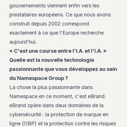
gouvernements viennent enfin vers les
POLITIQUE
prestataires européens. Ce que nous avons
IMMOBILIER
construit depuis 2002 correspond
PRIVATE
exactement à ce que l'Europe recherche
EQUITY
aujourd'hui.
SPORT
« C'est une course entre l'I.A. et l'I.A. »
JURIDIQUE
Quelle est la nouvelle technologie
ENTREPRISES
passionnante que vous développez au sein
du Namespace Group ?
ASSOCIATIONS
La chose la plus passionnante dans
CONTACT
Namespace en ce moment, c'est eBrand.
eBrand opère dans deux domaines de la
S'ABONNER
cybersécurité : la protection de marque en
FR
ligne (OBP) et la protection contre les risques