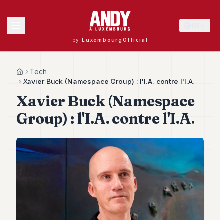
FR
by
LuxembourgOfficial
MENU
Tech
Home
Xavier Buck (Namespace Group) : l'I.A. contre l'I.A.
Xavier Buck (Namespace
Andy
Group) : l'I.A. contre l'I.A.
40
Andy
39
Andy
38
Andy
37
Andy
36
Andy
35