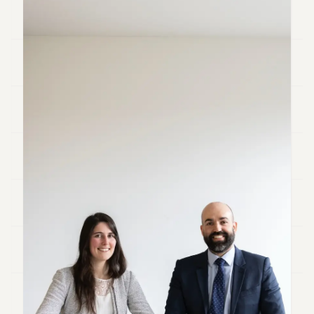
Andy
34
Andy
33
Andy
32
Andy
31
Andy
30
Andy
28
Andy
27
Andy
26
Andy
24
Andy
23
Andy
22