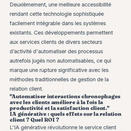
Deuxièmement, une meilleure accessibilité
POLITIQUE
rendant cette technologie sophistiquée
IMMOBILIER
facilement intégrable dans les systèmes
PRIVATE
existants. Ces développements permettent
EQUITY
aux services clients de divers secteurs
SPORT
d’activité d'automatiser des processus
JURIDIQUE
autrefois jugés non automatisables, ce qui
marque une rupture significative avec les
ENTREPRISES
méthodes traditionnelles de gestion de la
ASSOCIATIONS
relation client.
CONTACT
"Automatiser interactions chronophages
avec les clients améliore à la fois la
productivité et la satisfaction client."
S'ABONNER
IA générative : quels effets sur la relation
client ? Quel ROI ?
FR
L'IA générative révolutionne le service client