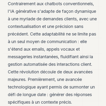
Contrairement aux chatbots conventionnels,
8
Andy
l'IA générative s'adapte de façon dynamique
7
à une myriade de demandes clients, avec une
Andy
6
contextualisation et une précision sans
Andy
5
précédent. Cette adaptabilité ne se limite pas
Andy
à un seul moyen de communication : elle
3
s'étend aux emails, appels vocaux et
TECH
messageries instantanées, fluidifiant ainsi la
FINANCE
gestion automatisée des interactions client.
Cette révolution découle de deux avancées
ART
DE
majeures. Premièrement, une avancée
VIVRE
technologique ayant permis de surmonter un
ARTS
défi de longue date : générer des réponses
ASSURANCE
spécifiques à un contexte précis.