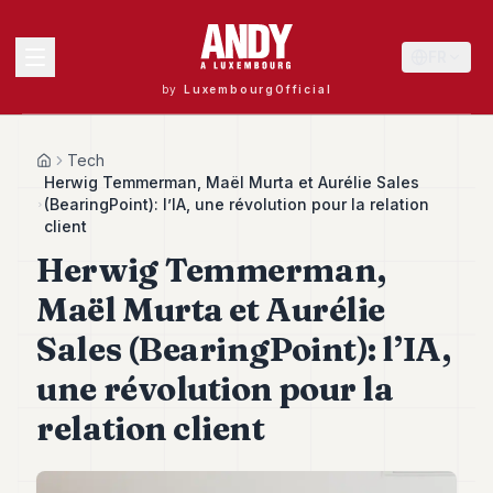
FR
by
LuxembourgOfficial
MENU
Tech
Home
Herwig Temmerman, Maël Murta et Aurélie Sales
(BearingPoint): l’IA, une révolution pour la relation
client
Andy
Herwig Temmerman,
40
Andy
Maël Murta et Aurélie
39
Andy
Sales (BearingPoint): l’IA,
38
Andy
une révolution pour la
37
relation client
Andy
36
Andy
35