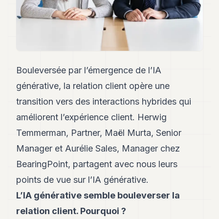
Andy
21
Andy
19
Andy
18
Andy
Bouleversée par l’émergence de l’IA
16
Andy
générative, la relation client opère une
15
transition vers des interactions hybrides qui
Andy
14
améliorent l’expérience client. Herwig
Andy
13
Temmerman, Partner, Maël Murta, Senior
Andy
Manager et Aurélie Sales, Manager chez
12
Andy
BearingPoint, partagent avec nous leurs
11
points de vue sur l’IA générative.
Andy
10
L’IA générative semble bouleverser la
Andy
9
relation client. Pourquoi ?
Andy