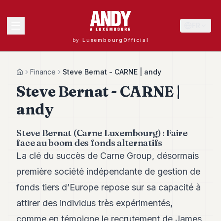
FR
by
LuxembourgOfficial
MENU
Finance
Steve Bernat - CARNE | andy
Home
Steve Bernat - CARNE |
andy
Andy
40
Andy
Steve Bernat (Carne Luxembourg) : Faire
39
face au boom des fonds alternatifs
Andy
La clé du succès de Carne Group, désormais
38
Andy
première société indépendante de gestion de
37
fonds tiers d’Europe repose sur sa capacité à
Andy
36
attirer des individus très expérimentés,
Andy
35
comme en témoigne le recrutement de James