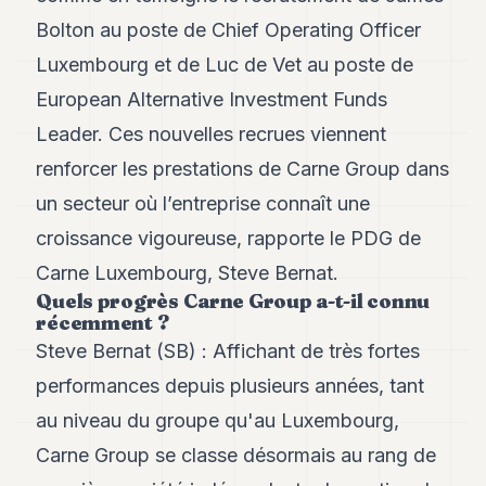
Andy
Bolton au poste de Chief Operating Officer
34
Andy
Luxembourg et de Luc de Vet au poste de
33
European Alternative Investment Funds
Andy
32
Leader. Ces nouvelles recrues viennent
Andy
31
renforcer les prestations de Carne Group dans
Andy
un secteur où l’entreprise connaît une
30
Andy
croissance vigoureuse, rapporte le PDG de
28
Carne Luxembourg, Steve Bernat.
Andy
27
Quels progrès Carne Group a-t-il connu
Andy
récemment ?
26
Steve Bernat (SB) : Affichant de très fortes
Andy
24
performances depuis plusieurs années, tant
Andy
au niveau du groupe qu'au Luxembourg,
23
Andy
Carne Group se classe désormais au rang de
22