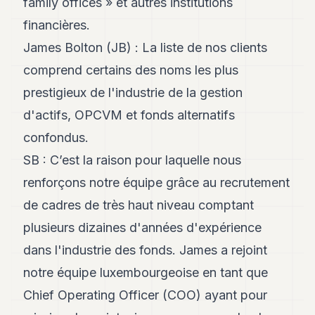
family offices » et autres institutions
8
financières.
Andy
7
James Bolton (JB) : La liste de nos clients
Andy
6
comprend certains des noms les plus
Andy
prestigieux de l'industrie de la gestion
5
Andy
d'actifs, OPCVM et fonds alternatifs
3
confondus.
TECH
SB : C’est la raison pour laquelle nous
renforçons notre équipe grâce au recrutement
FINANCE
de cadres de très haut niveau comptant
ART
plusieurs dizaines d'années d'expérience
DE
VIVRE
dans l'industrie des fonds. James a rejoint
ARTS
notre équipe luxembourgeoise en tant que
Chief Operating Officer (COO) ayant pour
ASSURANCE