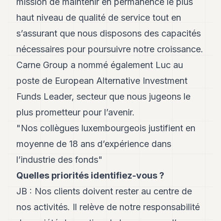
mission de maintenir en permanence le plus
POLITIQUE
haut niveau de qualité de service tout en
IMMOBILIER
s’assurant que nous disposons des capacités
PRIVATE
nécessaires pour poursuivre notre croissance.
EQUITY
Carne Group a nommé également Luc au
SPORT
poste de European Alternative Investment
Funds Leader, secteur que nous jugeons le
JURIDIQUE
plus prometteur pour l’avenir.
ENTREPRISES
"Nos collègues luxembourgeois justifient en
ASSOCIATIONS
moyenne de 18 ans d’expérience dans
CONTACT
l’industrie des fonds"
Quelles priorités identifiez-vous ?
S'ABONNER
JB : Nos clients doivent rester au centre de
nos activités. Il relève de notre responsabilité
FR