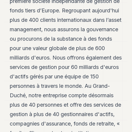
première société indépendante de gestion de
Andy
21
fonds tiers d’Europe. Regroupant aujourd'hui
Andy
19
plus de 400 clients internationaux dans l’asset
Andy
management, nous assurons la gouvernance
18
Andy
ou procurons de la substance à des fonds
16
pour une valeur globale de plus de 600
Andy
15
milliards d'euros. Nous offrons également des
Andy
14
services de gestion pour 60 milliards d'euros
Andy
d'actifs gérés par une équipe de 150
13
Andy
personnes à travers le monde. Au Grand-
12
Duché, notre entreprise compte désormais
Andy
11
plus de 40 personnes et offre des services de
Andy
10
gestion à plus de 40 gestionnaires d'actifs,
Andy
compagnies d'assurance, fonds de retraite, «
9
Andy