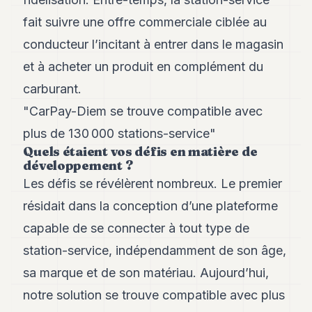
Andy
21
fait suivre une offre commerciale ciblée au
Andy
19
conducteur l’incitant à entrer dans le magasin
Andy
et à acheter un produit en complément du
18
Andy
carburant.
16
"CarPay-Diem se trouve compatible avec
Andy
15
plus de 130 000 stations-service"
Andy
Quels étaient vos défis en matière de
14
développement ?
Andy
13
Les défis se révélèrent nombreux. Le premier
Andy
résidait dans la conception d’une plateforme
12
Andy
capable de se connecter à tout type de
11
station-service, indépendamment de son âge,
Andy
10
sa marque et de son matériau. Aujourd’hui,
Andy
9
notre solution se trouve compatible avec plus
Andy