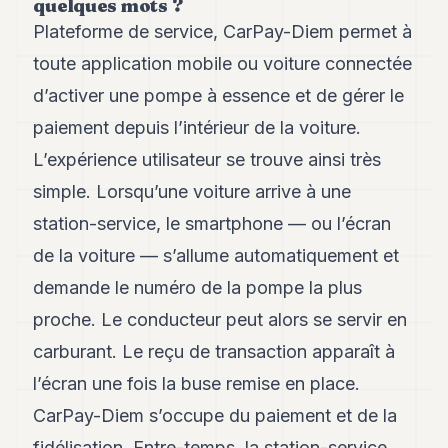
quelques mots ?
Andy
34
Plateforme de service, CarPay-Diem permet à
Andy
toute application mobile ou voiture connectée
33
Andy
d’activer une pompe à essence et de gérer le
32
paiement depuis l’intérieur de la voiture.
Andy
31
L’expérience utilisateur se trouve ainsi très
Andy
30
simple. Lorsqu’une voiture arrive à une
Andy
station-service, le smartphone — ou l’écran
28
Andy
de la voiture — s’allume automatiquement et
27
demande le numéro de la pompe la plus
Andy
26
proche. Le conducteur peut alors se servir en
Andy
24
carburant. Le reçu de transaction apparaît à
Andy
l’écran une fois la buse remise en place.
23
Andy
CarPay-Diem s’occupe du paiement et de la
22
fidélisation. Entre-temps, la station-service