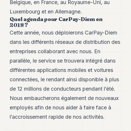
Belgique, en France, au Royaume-Uni, au
POLITIQUE
Luxembourg et en Allemagne.
IMMOBILIER
Quel agenda pour CarPay-Diem en
2018 ?
PRIVATE
Cette année, nous déploierons CarPay-Diem
EQUITY
dans les différents réseaux de distribution des
SPORT
entreprises collaborant avec nous. En
JURIDIQUE
parallèle, le service se trouvera intégré dans
ENTREPRISES
différentes applications mobiles et voitures
connectées, le rendant ainsi disponible à plus
ASSOCIATIONS
de 12 millions de conducteurs pendant l’été.
CONTACT
Nous embaucherons également de nouveaux
employés afin de nous aider à faire face à
S'ABONNER
l’accroissement rapide de nos activités.
FR