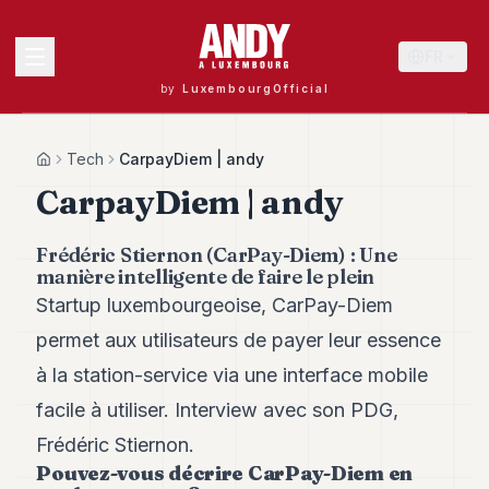
FR
by
LuxembourgOfficial
MENU
Tech
CarpayDiem | andy
Home
CarpayDiem | andy
Andy
Frédéric Stiernon (CarPay-Diem) : Une
40
manière intelligente de faire le plein
Andy
39
Startup luxembourgeoise, CarPay-Diem
Andy
permet aux utilisateurs de payer leur essence
38
Andy
à la station-service via une interface mobile
37
facile à utiliser. Interview avec son PDG,
Andy
36
Frédéric Stiernon.
Andy
Pouvez-vous décrire CarPay-Diem en
35