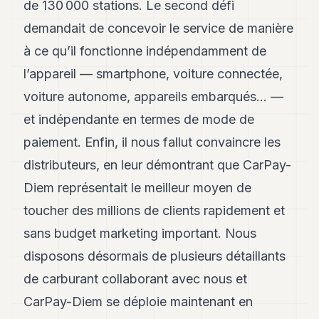
de 130 000 stations. Le second défi
8
Andy
demandait de concevoir le service de manière
7
à ce qu’il fonctionne indépendamment de
Andy
6
l’appareil — smartphone, voiture connectée,
Andy
5
voiture autonome, appareils embarqués... —
Andy
et indépendante en termes de mode de
3
paiement. Enfin, il nous fallut convaincre les
TECH
distributeurs, en leur démontrant que CarPay-
Diem représentait le meilleur moyen de
FINANCE
toucher des millions de clients rapidement et
ART
DE
sans budget marketing important. Nous
VIVRE
disposons désormais de plusieurs détaillants
ARTS
de carburant collaborant avec nous et
CarPay-Diem se déploie maintenant en
ASSURANCE