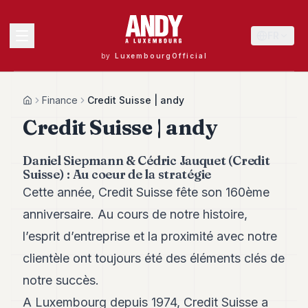
FR
by
LuxembourgOfficial
MENU
Finance
Credit Suisse | andy
Home
Credit Suisse | andy
Andy
Daniel Siepmann & Cédric Jauquet (Credit
40
Suisse) : Au coeur de la stratégie
Andy
39
Cette année, Credit Suisse fête son 160ème
Andy
anniversaire. Au cours de notre histoire,
38
Andy
l’esprit d’entreprise et la proximité avec notre
37
clientèle ont toujours été des éléments clés de
Andy
36
notre succès.
Andy
35
A Luxembourg depuis 1974, Credit Suisse a