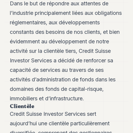
Andy
Dans le but de répondre aux attentes de
21
l’industrie principalement liées aux obligations
Andy
19
réglementaires, aux développements
Andy
18
constants des besoins de nos clients, et bien
Andy
évidemment au développement de notre
16
Andy
activité sur la clientèle tiers, Credit Suisse
15
Investor Services a décidé de renforcer sa
Andy
14
capacité de services au travers de ses
Andy
13
activités d’administration de fonds dans les
Andy
domaines des fonds de capital-risque,
12
Andy
immobiliers et d’infrastructure.
11
Clientèle
Andy
10
Credit Suisse Investor Services sert
Andy
aujourd’hui une clientèle particulièrement
9
Andy
diversifiée, comprenant des gestionnaires