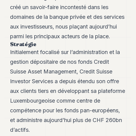
Andy
créé un savoir-faire incontesté dans les
34
Andy
domaines de la banque privée et des services
33
aux investisseurs, nous plaçant aujourd’hui
Andy
32
parmi les principaux acteurs de la place.
Andy
Stratégie
31
Initialement focalisé sur l’administration et la
Andy
30
gestion dépositaire de nos fonds Credit
Andy
28
Suisse Asset Management, Credit Suisse
Andy
Investor Services a depuis étendu son offre
27
Andy
aux clients tiers en développant sa plateforme
26
Luxembourgeoise comme centre de
Andy
24
compétence pour les fonds pan-européens,
Andy
23
et administre aujourd’hui plus de CHF 260bn
Andy
d’actifs.
22