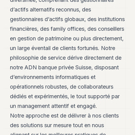
8
d’actifs alternatifs reconnus, des
Andy
7
gestionnaires d’actifs globaux, des institutions
Andy
6
financières, des family offices, des conseillers
Andy
en gestion de patrimoine ou plus directement,
5
Andy
un large éventail de clients fortunés. Notre
3
philosophie de service dérive directement de
notre ADN banque privée Suisse, disposant
TECH
d’environnements informatiques et
FINANCE
opérationnels robustes, de collaborateurs
ART
dédiés et expérimentés, le tout supporté par
DE
VIVRE
un management attentif et engagé.
Notre approche est de délivrer à nos clients
ARTS
des solutions sur mesure tout en nous
ASSURANCE
alignant sur les meilleures pratiques de