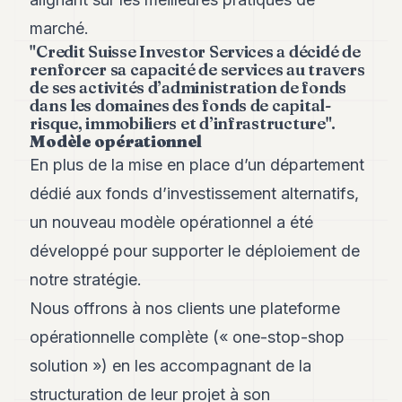
POLITIQUE
marché.
"Credit Suisse Investor Services a décidé de
IMMOBILIER
renforcer sa capacité de services au travers
de ses activités d’administration de fonds
PRIVATE
dans les domaines des fonds de capital-
EQUITY
risque, immobiliers et d’infrastructure".
Modèle opérationnel
SPORT
En plus de la mise en place d’un département
JURIDIQUE
dédié aux fonds d’investissement alternatifs,
ENTREPRISES
un nouveau modèle opérationnel a été
ASSOCIATIONS
développé pour supporter le déploiement de
notre stratégie.
CONTACT
Nous offrons à nos clients une plateforme
S'ABONNER
opérationnelle complète (« one-stop-shop
solution ») en les accompagnant de la
FR
structuration de leur projet à son