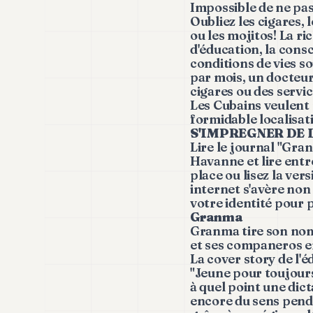
Impossible de ne pas
Oubliez les cigares, 
ou les mojitos! La r
d'éducation, la consc
conditions de vies 
par mois, un docteur
cigares ou des servic
Les Cubains veulent 
formidable localisat
S'IMPREGNER DE 
Lire le journal "Gra
Havanne et lire entre
place ou lisez la ver
internet s'avère non 
votre identité pour 
Granma
Granma tire son nom 
et ses companeros e
La cover story de l'é
"Jeune pour toujours
à quel point une dict
encore du sens pend