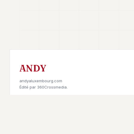
ANDY
andyaluxembourg.com
Édité par
360Crossmedia.
Retrouvez-nous sur
©
2026
Andy à Luxembourg. All rights reserved.