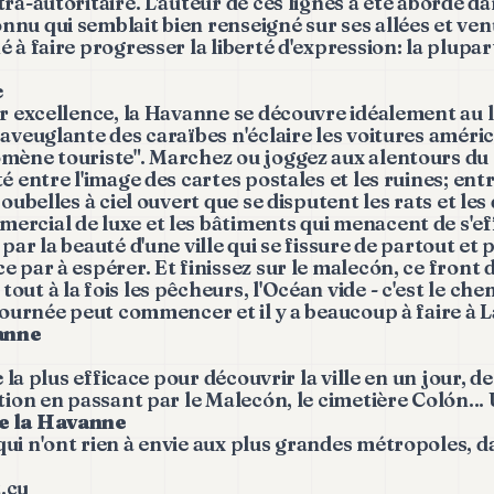
ra-autoritaire. L'auteur de ces lignes a été abordé da
nu qui semblait bien renseigné sur ses allées et ve
 à faire progresser la liberté d'expression: la plupa
e
ar excellence, la Havanne se découvre idéalement au le
 aveuglante des caraïbes n'éclaire les voitures améri
mène touriste". Marchez ou joggez aux alentours du 
é entre l'image des cartes postales et les ruines; entr
poubelles à ciel ouvert que se disputent les rats et les
rcial de luxe et les bâtiments qui menacent de s'ef
par la beauté d'une ville qui se fissure de partout et 
e par à espérer. Et finissez sur le malecón, ce front
ut à la fois les pêcheurs, l'Océan vide - c'est le che
 journée peut commencer et il y a beaucoup à faire à 
vanne
e la plus efficace pour découvrir la ville en un jour, de l
ution en passant par le Malecón, le cimetière Colón..
e la Havanne
ui n'ont rien à envie aux plus grandes métropoles, d
.cu