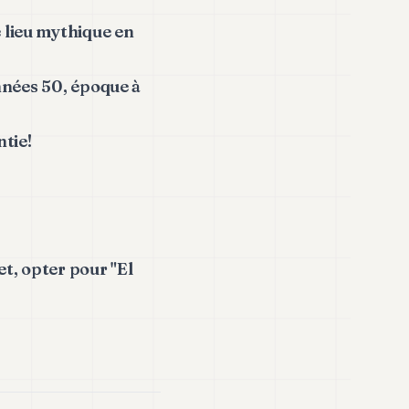
 lieu mythique en
années 50, époque à
tie!
et, opter pour "El