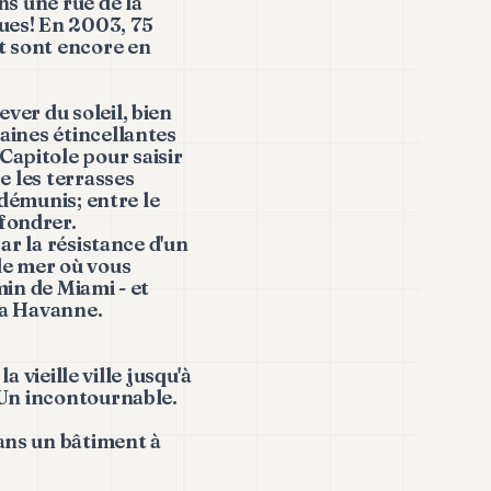
ns une rue de la
nues! En 2003, 75
rt sont encore en
ver du soleil, bien
caines étincellantes
Capitole pour saisir
e les terrasses
 démunis; entre le
fondrer.
par la résistance d'un
 de mer où vous
min de Miami - et
La Havanne.
a vieille ville jusqu'à
. Un incontournable.
ans un bâtiment à