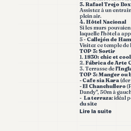
3. Rafael Trejo Bo
Assistez à un entra
plein air.
4. Hôtel Nacional
Si les murs pouvaien
laquelle l'hôtel a ap
5 -
Callejón de Ham
Visitez ce temple de
TOP 3: Sortir
1.
1830: chic et cool 
2.
Fábrica de Arte
3. Terrasse de
l'Ing
TOP 3: Manger ou b
-
Cafe sia Kara
(der
-
El Chanchullero
(
Dandy", 50m à gauch
-
La terraza
: idéal 
du site
Lire la suite