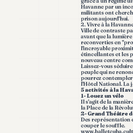
grâce à un régime ult
Havanne par un incon
militants ont cherché
prison aujourd'hui.
2. Vivre à la Havann
Ville de contraste p
avant que la lumière
reconverties en "pro
l'incroyable proximit
étincellantes et les 
nouveau centre comme
Laissez-vous séduire 
peuple qui ne renonc
pourrez contempler to
l'Hôtel National. La
5 activités à la Ha
1- Louez un vélo
Il s'agit de la manièr
la Place de la Révol
2- Grand Théâtre d
Des représentation q
couper le souffle.
www.balletcuba.cult