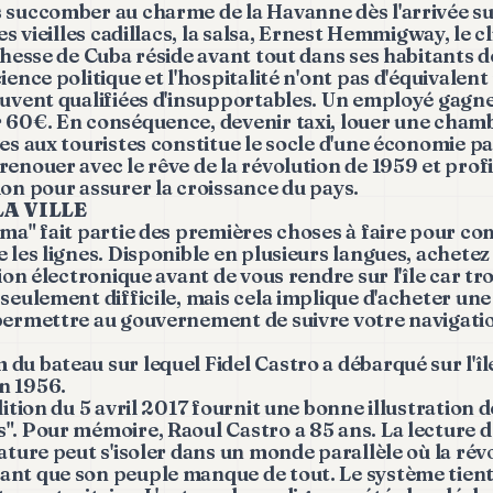
 succomber au charme de la Havanne dès l'arrivée su
les vieilles cadillacs, la salsa, Ernest Hemmigway, le 
ichesse de Cuba réside avant tout dans ses habitants d
ience politique et l'hospitalité n'ont pas d'équivalen
souvent qualifiées d'insupportables. Un employé gag
 60€. En conséquence, devenir taxi, louer une cham
es aux touristes constitue le socle d'une économie par
renouer avec le rêve de la révolution de 1959 et profi
ion pour assurer la croissance du pays.
LA VILLE
nma" fait partie des premières choses à faire pour c
 les lignes. Disponible en plusieurs langues, achetez 
sion électronique avant de vous rendre sur l'île car 
seulement difficile, mais cela implique d'acheter une
permettre au gouvernement de suivre votre navigatio
du bateau sur lequel Fidel Castro a débarqué sur l'î
n 1956.
dition du 5 avril 2017 fournit une bonne illustration de
". Pour mémoire, Raoul Castro a 85 ans. La lecture de
ature peut s'isoler dans un monde parallèle où la rév
ant que son peuple manque de tout. Le système tien