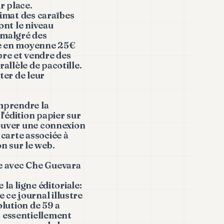
r place.
climat des caraïbes
ont le niveau
t malgré des
ne en moyenne 25€
bre et vendre des
allèle de pacotille.
ter de leur
omprendre la
l'édition papier sur
trouver une connexion
 carte associée à
n sur le web.
le avec Che Guevara
 la ligne éditoriale:
 ce journal illustre
olution de 59 a
t essentiellement