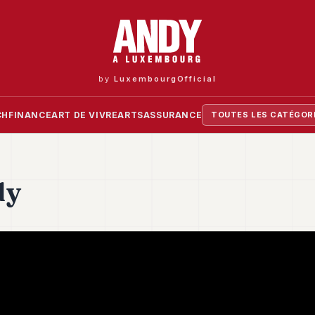
by
LuxembourgOfficial
CH
FINANCE
ART DE VIVRE
ARTS
ASSURANCE
TOUTES LES CATÉGOR
dy