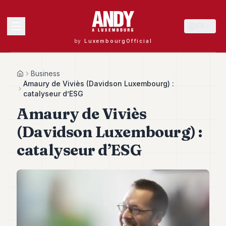
FR
by
LuxembourgOfficial
MENU
Business
Home
Amaury de Viviès (Davidson Luxembourg) :
catalyseur d’ESG
Amaury de Viviès
Andy
40
(Davidson Luxembourg) :
Andy
39
catalyseur d’ESG
Andy
38
Andy
37
Andy
36
Andy
35