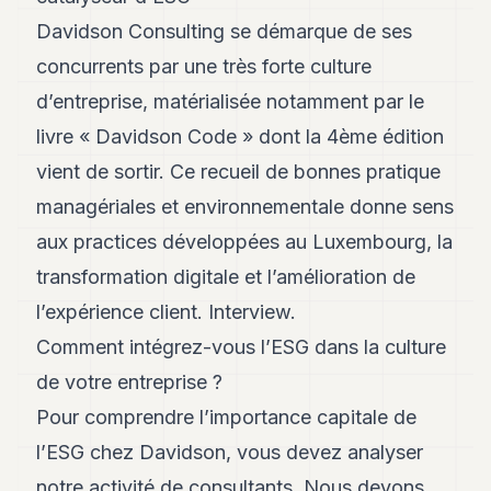
Andy
21
Davidson Consulting se démarque de ses
Andy
concurrents par une très forte culture
19
Andy
d’entreprise, matérialisée notamment par le
18
livre « Davidson Code » dont la 4ème édition
Andy
16
vient de sortir. Ce recueil de bonnes pratique
Andy
15
managériales et environnementale donne sens
Andy
aux practices développées au Luxembourg, la
14
Andy
transformation digitale et l’amélioration de
13
l’expérience client. Interview.
Andy
12
Comment intégrez-vous l’ESG dans la culture
Andy
11
de votre entreprise ?
Andy
Pour comprendre l’importance capitale de
10
Andy
l’ESG chez Davidson, vous devez analyser
9
notre activité de consultants. Nous devons
Andy