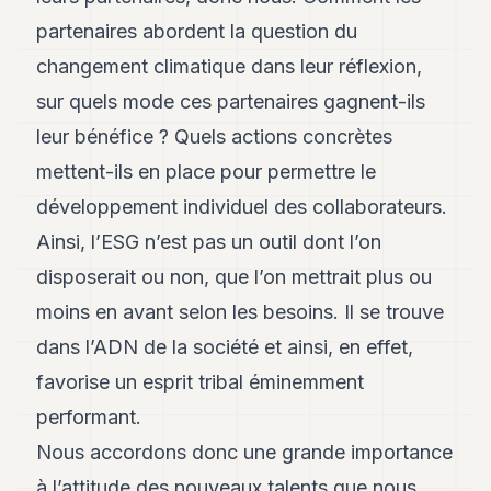
POLITIQUE
partenaires abordent la question du
IMMOBILIER
changement climatique dans leur réflexion,
sur quels mode ces partenaires gagnent-ils
PRIVATE
EQUITY
leur bénéfice ? Quels actions concrètes
mettent-ils en place pour permettre le
SPORT
développement individuel des collaborateurs.
JURIDIQUE
Ainsi, l’ESG n’est pas un outil dont l’on
ENTREPRISES
disposerait ou non, que l’on mettrait plus ou
ASSOCIATIONS
moins en avant selon les besoins. Il se trouve
dans l’ADN de la société et ainsi, en effet,
CONTACT
favorise un esprit tribal éminemment
S'ABONNER
performant.
Nous accordons donc une grande importance
FR
à l’attitude des nouveaux talents que nous