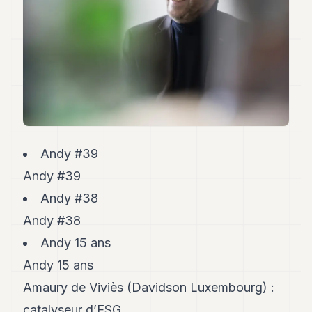
Andy
34
Andy
33
Andy
32
Andy
31
Andy
30
Andy
Andy #39
28
Andy #39
Andy
27
Andy #38
Andy
26
Andy #38
Andy
Andy 15 ans
24
Andy
Andy 15 ans
23
Amaury de Viviès (Davidson Luxembourg) :
Andy
22
catalyseur d’ESG