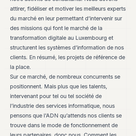
8
attirer, fidéliser et motiver les meilleurs experts
Andy
7
du marché en leur permettant d’intervenir sur
Andy
des missions qui font le marché de la
6
Andy
transformation digitale au Luxembourg et
5
structurent les systèmes d’information de nos
Andy
3
clients. En résumé, les projets de référence de
la place.
TECH
Sur ce marché, de nombreux concurrents se
FINANCE
positionnent. Mais plus que les talents,
ART
intervenant pour tel ou tel société de
DE
VIVRE
l’industrie des services informatique, nous
pensons que l’ADN qu’attends nos clients se
ARTS
trouve dans le mode de fonctionnement de
ASSURANCE
leurs partenaires, donc nous. Comment les