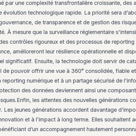
 par une complexité transfrontalière croissante, des a
ne évolution technologique rapide. La priorité sera d’a
gouvernance, de transparence et de gestion des risque
té. À mesure que la surveillance réglementaire s'intensi
des contrôles rigoureux et des processus de reporting
ance, amélioreront leur résilience opérationnelle et dis
 significatif. Ensuite, la technologie doit servir de cata
al de pouvoir offrir une vue à 360° consolidée, fiable e
 reporting numérique et à un partage sécurisé de l’inf
rotection des données deviennent ainsi une composante
isques.Enfin, les attentes des nouvelles générations c
ur. Les jeunes générations accordent davantage d’impo
’innovation et à l’impact à long terme. Elles souhaitent
n bénéficiant d’un accompagnement hautement personnal