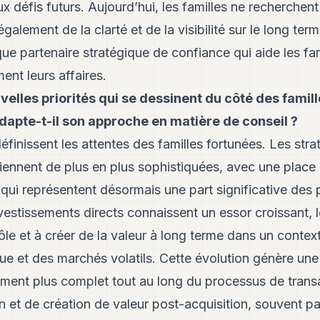
x défis futurs. Aujourd’hui, les familles ne recherchen
alement de la clarté et de la visibilité sur le long ter
que partenaire stratégique de confiance qui aide les fam
nt leurs affaires.
velles priorités qui se dessinent du côté des famill
apte-t-il son approche en matière de conseil ?
définissent les attentes des familles fortunées. Les stra
iennent de plus en plus sophistiquées, avec une place
, qui représentent désormais une part significative des 
nvestissements directs connaissent un essor croissant, 
rôle et à créer de la valeur à long terme dans un contex
ique et des marchés volatils. Cette évolution génère u
nt plus complet tout au long du processus de transa
n et de création de valeur post-acquisition, souvent par