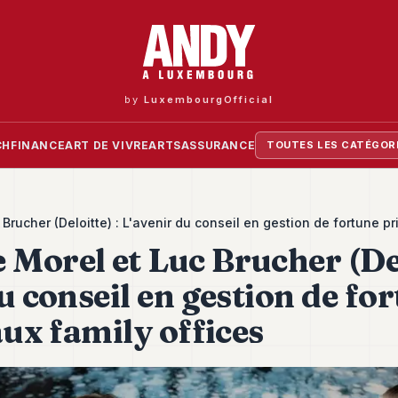
by
LuxembourgOfficial
CH
FINANCE
ART DE VIVRE
ARTS
ASSURANCE
TOUTES LES CATÉGOR
rucher (Deloitte) : L'avenir du conseil en gestion de fortune pr
Morel et Luc Brucher (Del
u conseil en gestion de fo
aux family offices