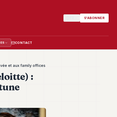
FR
S'ABONNER
CONTACT
IES
ivée et aux family offices
oitte) :
rtune