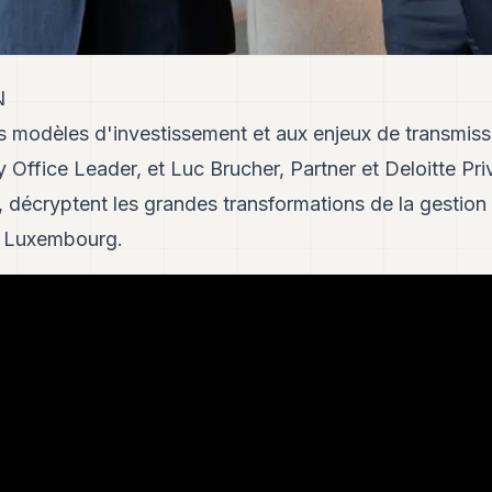
N
es modèles d'investissement et aux enjeux de transmis
y Office Leader, et Luc Brucher, Partner et Deloitte Pr
décryptent les grandes transformations de la gestion 
du Luxembourg.