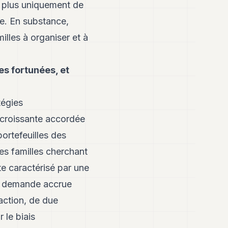
t plus uniquement de
me. En substance,
illes à organiser et à
es fortunées, et
tégies
 croissante accordée
portefeuilles des
les familles cherchant
te caractérisé par une
ne demande accrue
ction, de due
 le biais