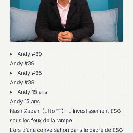
Andy
34
Andy
33
Andy
32
Andy
31
Andy
Andy #39
30
Andy #39
Andy
28
Andy #38
Andy
27
Andy #38
Andy
Andy 15 ans
26
Andy
Andy 15 ans
24
Nasir Zubairi (LHoFT) : L'investissement ESG
Andy
23
sous les feux de la rampe
Andy
22
Lors d’une conversation dans le cadre de ESG