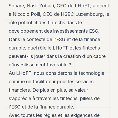
Andy
Square, Nasir Zubairi, CEO du LHoFT, a décrit
21
Andy
à Niccolo Polli, CEO de HSBC Luxembourg, le
19
rôle potentiel des fintechs dans le
Andy
18
développement des investissements ESG.
Andy
16
Dans le contexte de l'ESG et de la finance
Andy
durable, quel rôle le LHoFT et les fintechs
15
Andy
peuvent-ils jouer dans la création d'un cadre
14
d'investissement favorable ?
Andy
13
Au LHoFT, nous considérons la technologie
Andy
12
comme un facilitateur pour les services
Andy
financiers. De plus en plus, sa valeur
11
Andy
s’apprécie à travers les fintechs, piliers de
10
l'ESG et de la finance durable.
Andy
9
Avec toutes les règles et les exigences de
Andy