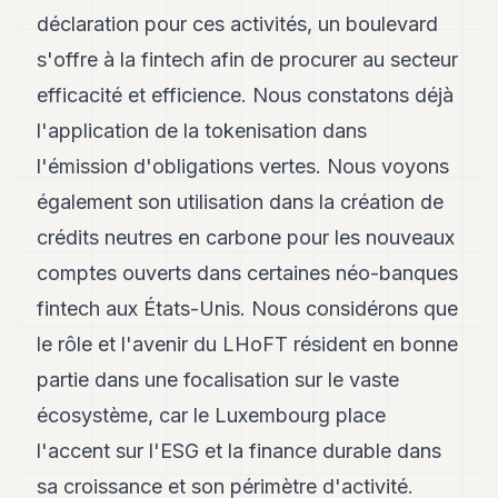
8
déclaration pour ces activités, un boulevard
Andy
s'offre à la fintech afin de procurer au secteur
7
Andy
efficacité et efficience. Nous constatons déjà
6
l'application de la tokenisation dans
Andy
5
l'émission d'obligations vertes. Nous voyons
Andy
3
également son utilisation dans la création de
crédits neutres en carbone pour les nouveaux
TECH
comptes ouverts dans certaines néo-banques
FINANCE
fintech aux États-Unis. Nous considérons que
ART
le rôle et l'avenir du LHoFT résident en bonne
DE
partie dans une focalisation sur le vaste
VIVRE
écosystème, car le Luxembourg place
ARTS
l'accent sur l'ESG et la finance durable dans
ASSURANCE
sa croissance et son périmètre d'activité.