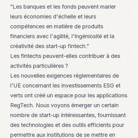
POLITIQUE
“Les banques et les fonds peuvent marier
leurs économies d'échelle et leurs
IMMOBILIER
compétences en matière de produits
PRIVATE
financiers avec l'agilité, l'ingéniosité et la
EQUITY
créativité des start-up fintech.”
SPORT
Les fintechs peuvent-elles contribuer à des
JURIDIQUE
activités particulières ?
ENTREPRISES
Les nouvelles exigences réglementaires de
l'UE concernant les investissements ESG et
ASSOCIATIONS
verts ont créé un espace pour les applications
CONTACT
RegTech. Nous voyons émerger un certain
S'ABONNER
nombre de start-up intéressantes, fournissant
des technologies et des outils efficients pour
FR
permettre aux institutions de se mettre en