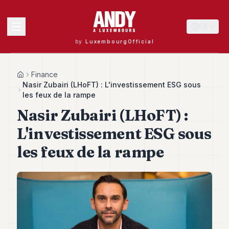
FR
by
LuxembourgOfficial
MENU
Finance
Home
Nasir Zubairi (LHoFT) : L'investissement ESG sous
les feux de la rampe
Nasir Zubairi (LHoFT) :
Andy
40
L'investissement ESG sous
Andy
39
les feux de la rampe
Andy
38
Andy
37
Andy
36
Andy
35