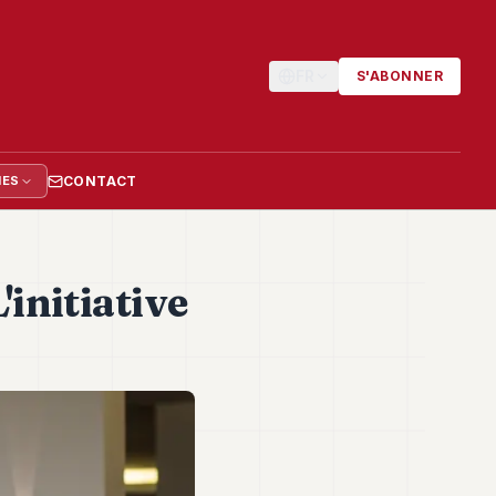
FR
S'ABONNER
CONTACT
IES
initiative