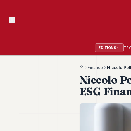
TE
ÉDITIONS
Finance
Niccolo Pol
Home
Niccolo P
ESG Finan