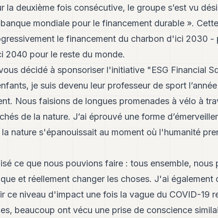
ur la deuxième fois consécutive, le groupe s’est vu dé
re banque mondiale pour le financement durable ». Cet
ogressivement le financement du charbon d'ici 2030 - 
ci 2040 pour le reste du monde.
us décidé à sponsoriser l'initiative "ESG Financial S
enfants, je suis devenu leur professeur de sport l’année
nt. Nous faisions de longues promenades à vélo à tr
chés de la nature. J’ai éprouvé une forme d’émerveilleme
t la nature s'épanouissait au moment où l'humanité pre
lisé ce que nous pouvions faire : tous ensemble, nous
que et réellement changer les choses. J'ai également c
nir ce niveau d'impact une fois la vague du COVID-19 
es, beaucoup ont vécu une prise de conscience similai