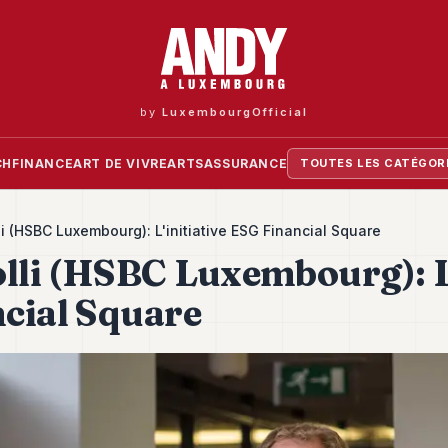
by
LuxembourgOfficial
CH
FINANCE
ART DE VIVRE
ARTS
ASSURANCE
TOUTES LES CATÉGOR
li (HSBC Luxembourg): L'initiative ESG Financial Square
olli (HSBC Luxembourg): L'
cial Square