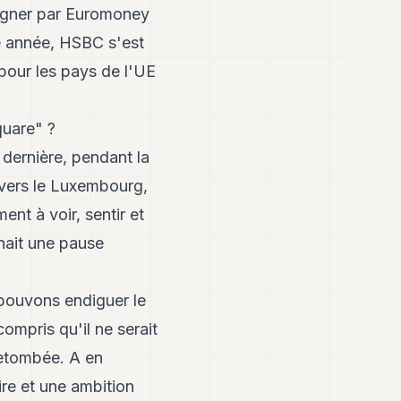
signer par Euromoney
te année, HSBC s'est
pour les pays de l'UE
quare" ?
 dernière, pendant la
avers le Luxembourg,
nt à voir, sentir et
nait une pause
 pouvons endiguer le
ompris qu'il ne serait
retombée. A en
re et une ambition