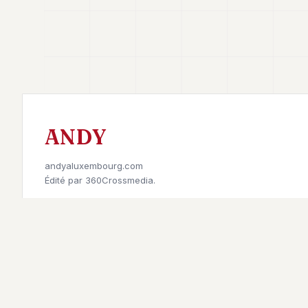
ANDY
andyaluxembourg.com
Édité par
360Crossmedia.
Retrouvez-nous sur
©
2026
Andy à Luxembourg. All rights reserved.