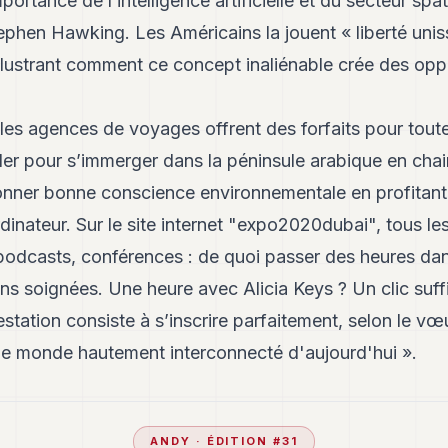
portance de l’intelligence artificielle et du secteur sp
ephen Hawking. Les Américains la jouent « liberté unis
llustrant comment ce concept inaliénable crée des opp
, les agences de voyages offrent des forfaits pour tout
er pour s’immerger dans la péninsule arabique en chai
nner bonne conscience environnementale en profitant 
dinateur. Sur le site internet "expo2020dubai", tous les
 podcasts, conférences : de quoi passer des heures dans
ons soignées. Une heure avec Alicia Keys ? Un clic suffi
station consiste à s’inscrire parfaitement, selon le vœ
le monde hautement interconnecté d'aujourd'hui ».
ANDY
· ÉDITION #
31