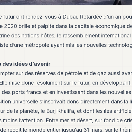
e futur ont rendez-vous à Dubaï. Retardée d’un an pou
lle 2020 brille et palpite dans la capitale économique 
itrine des nations hôtes, le rassemblement international 
iste d’une métropole ayant mis les nouvelles technolo
s des idées d’avenir
mpter sur des réserves de pétrole et de gaz aussi av
lle mise donc résolument sur le futur, en développant 
des ports francs et en investissant dans les nouvelles
tion universelle s’inscrivait donc directement dans la l
ur de la planète, le Burj Khalifa, et dont les îles artific
s moins l’attention. Entre mer et désert, sur fond de cris
ride reçoit le monde entier jusqu’au 31 mars, sur le thè