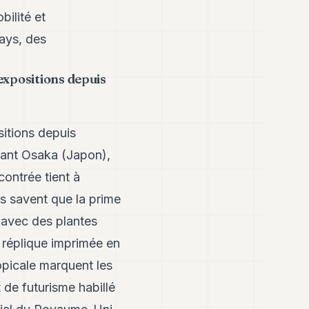
bilité et
pays, des
 expositions depuis
sitions depuis
avant Osaka (Japon),
contrée tient à
us savent que la prime
e avec des plantes
e réplique imprimée en
opicale marquent les
 de futurisme habillé