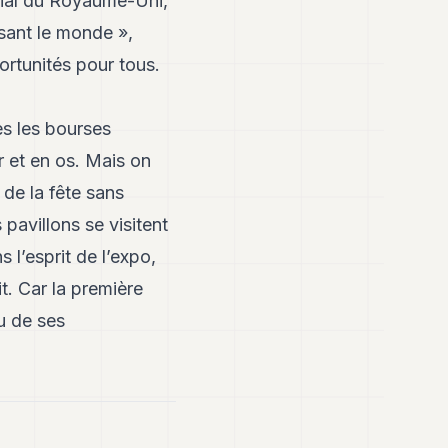
atial du Royaume-Uni,
sant le monde »,
ortunités pour tous.
es les bourses
r et en os. Mais on
de la fête sans
 pavillons se visitent
 l’esprit de l’expo,
t. Car la première
u de ses