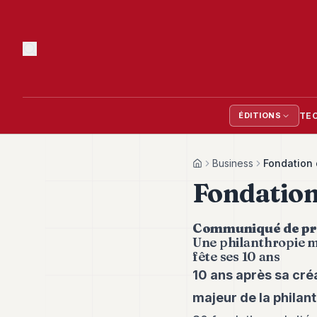
TE
ÉDITIONS
Business
Fondation
Home
Fondatio
Communiqué de pr
Une philanthropie
m
fête ses 10 ans
10 ans après sa cré
majeur de la philan