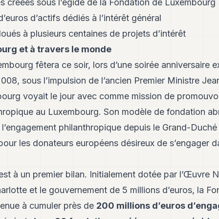
es créées sous l’égide de la Fondation de Luxembourg
’euros d’actifs dédiés à l’intérêt général
loués à plusieurs centaines de projets d’intérêt
urg et à travers le monde
bourg fêtera ce soir, lors d’une soirée anniversaire ex
2008, sous l’impulsion de l’ancien Premier Ministre Je
urg voyait le jour avec comme mission de promouvoir 
hropique au Luxembourg. Son modèle de fondation abr
r l’engagement philanthropique depuis le Grand-Duché
s pour les donateurs européens désireux de s’engager d
 est à un premier bilan. Initialement dotée par l’Œuvre
lotte et le gouvernement de 5 millions d’euros, la Fo
enue à cumuler près de
200 millions d’euros d’en