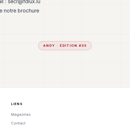
il :
secr@fdlux.lu
re notre brochure
ANDY
· ÉDITION #
35
LIENS
Magazines
Contact