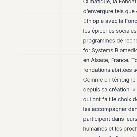
Climatique,
la Fondat
d’envergure tels que c
Éthiopie avec la Fond
les épiceries sociale
programmes de recher
for Systems Biomedi
en Alsace, France. To
fondations abritées 
Comme en témoigne T
depuis sa création, «
qui ont fait le choix
les accompagner dans 
participent dans leur
humaines et les proch