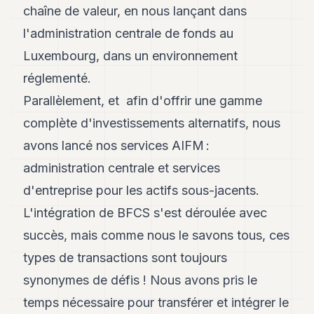
chaîne de valeur, en nous lançant dans
8
Andy
l'administration centrale de fonds au
7
Luxembourg, dans un environnement
Andy
6
réglementé.
Andy
5
Parallèlement, et afin d'offrir une gamme
Andy
complète d'investissements alternatifs, nous
3
avons lancé nos services AIFM :
TECH
administration centrale et services
FINANCE
d'entreprise pour les actifs sous-jacents.
L'intégration de BFCS s'est déroulée avec
ART
DE
succès, mais comme nous le savons tous, ces
VIVRE
types de transactions sont toujours
ARTS
synonymes de défis ! Nous avons pris le
ASSURANCE
temps nécessaire pour transférer et intégrer le