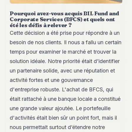
Andy
21
Pourquoi avez-vous acquis BIL Fund and
Andy
19
Corporate Services (BFCS) et quels ont
été les défis à relever ?
Andy
18
Cette décision a été prise pour répondre à un
Andy
besoin de nos clients. Il nous a fallu un certain
16
Andy
temps pour examiner le marché et trouver la
15
solution idéale. Notre priorité était d’identifier
Andy
14
un partenaire solide, avec une réputation et
Andy
13
activité fortes et une gouvernance
Andy
d'entreprise robuste. L'achat de BFCS, qui
12
Andy
était rattaché à une banque locale a constitué
11
une grande valeur ajoutée. Le portefeuille
Andy
10
d'activités était bien sûr un point fort, mais il
Andy
9
nous permettait surtout d’étendre notre
Andy