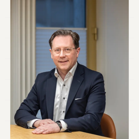
Andy
34
Andy
33
Andy
32
Andy
31
Andy
30
Andy
28
Andy
27
Andy
26
Andy
24
Andy
23
Andy
22