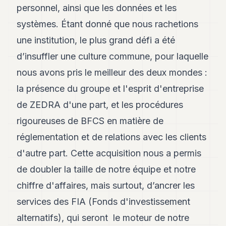
personnel, ainsi que les données et les
POLITIQUE
systèmes. Étant donné que nous rachetions
IMMOBILIER
une institution, le plus grand défi a été
PRIVATE
d’insuffler une culture commune, pour laquelle
EQUITY
nous avons pris le meilleur des deux mondes :
SPORT
la présence du groupe et l'esprit d'entreprise
JURIDIQUE
de ZEDRA d'une part, et les procédures
rigoureuses de BFCS en matière de
ENTREPRISES
réglementation et de relations avec les clients
ASSOCIATIONS
d'autre part. Cette acquisition nous a permis
CONTACT
de doubler la taille de notre équipe et notre
chiffre d'affaires, mais surtout, d’ancrer les
S'ABONNER
services des FIA (Fonds d'investissement
alternatifs), qui seront le moteur de notre
FR