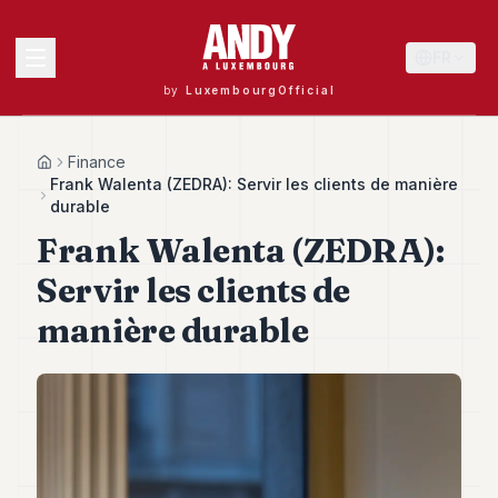
FR
by
LuxembourgOfficial
MENU
Finance
Home
Frank Walenta (ZEDRA): Servir les clients de manière
durable
Frank Walenta (ZEDRA):
Andy
40
Servir les clients de
Andy
39
manière durable
Andy
38
Andy
37
Andy
36
Andy
35