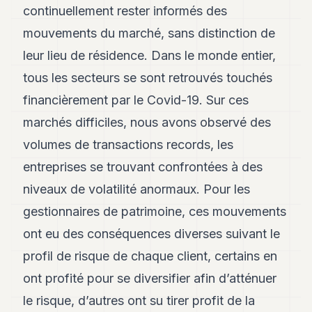
8
continuellement rester informés des
Andy
mouvements du marché, sans distinction de
7
Andy
leur lieu de résidence. Dans le monde entier,
6
tous les secteurs se sont retrouvés touchés
Andy
5
financièrement par le Covid-19. Sur ces
Andy
3
marchés difficiles, nous avons observé des
volumes de transactions records, les
TECH
entreprises se trouvant confrontées à des
FINANCE
niveaux de volatilité anormaux. Pour les
gestionnaires de patrimoine, ces mouvements
ART
DE
ont eu des conséquences diverses suivant le
VIVRE
profil de risque de chaque client, certains en
ARTS
ont profité pour se diversifier afin d’atténuer
ASSURANCE
le risque, d’autres ont su tirer profit de la