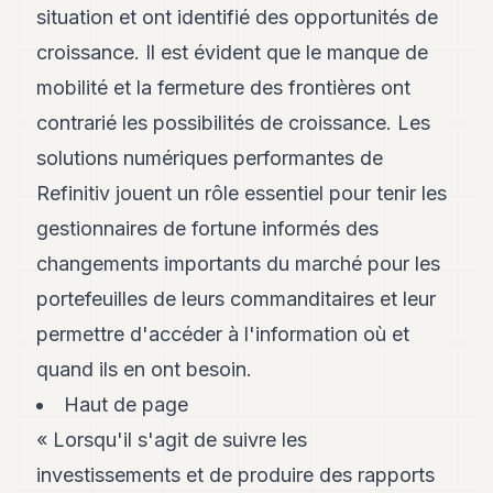
situation et ont identifié des opportunités de
POLITIQUE
croissance. Il est évident que le manque de
IMMOBILIER
mobilité et la fermeture des frontières ont
PRIVATE
contrarié les possibilités de croissance. Les
EQUITY
solutions numériques performantes de
SPORT
Refinitiv jouent un rôle essentiel pour tenir les
JURIDIQUE
gestionnaires de fortune informés des
ENTREPRISES
changements importants du marché pour les
portefeuilles de leurs commanditaires et leur
ASSOCIATIONS
permettre d'accéder à l'information où et
CONTACT
quand ils en ont besoin.
Haut de page
S'ABONNER
« Lorsqu'il s'agit de suivre les
investissements et de produire des rapports
FR