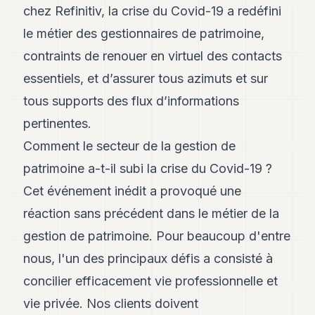
Andy
chez Refinitiv, la crise du Covid-19 a redéfini
21
Andy
le métier des gestionnaires de patrimoine,
19
contraints de renouer en virtuel des contacts
Andy
18
essentiels, et d’assurer tous azimuts et sur
Andy
16
tous supports des flux d’informations
Andy
pertinentes.
15
Andy
Comment le secteur de la gestion de
14
patrimoine a-t-il subi la crise du Covid-19 ?
Andy
13
Cet événement inédit a provoqué une
Andy
12
réaction sans précédent dans le métier de la
Andy
gestion de patrimoine. Pour beaucoup d'entre
11
Andy
nous, l'un des principaux défis a consisté à
10
concilier efficacement vie professionnelle et
Andy
9
vie privée. Nos clients doivent
Andy