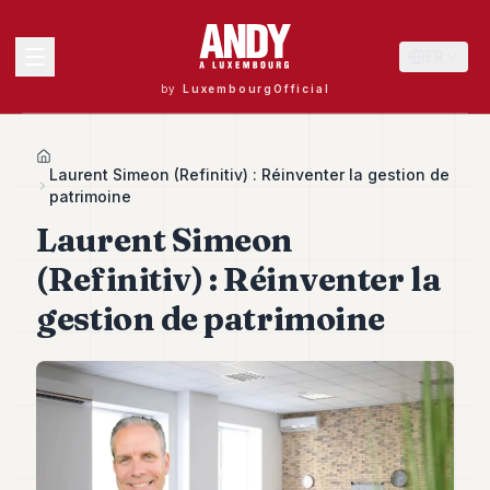
FR
by
LuxembourgOfficial
MENU
Home
Laurent Simeon (Refinitiv) : Réinventer la gestion de
patrimoine
Laurent Simeon
Andy
40
(Refinitiv) : Réinventer la
Andy
39
gestion de patrimoine
Andy
38
Andy
37
Andy
36
Andy
35