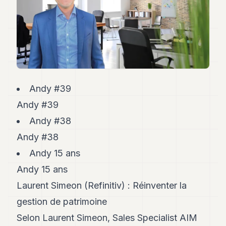
Andy
34
Andy
33
Andy
32
Andy
31
Andy
Andy #39
30
Andy #39
Andy
28
Andy #38
Andy
27
Andy #38
Andy
Andy 15 ans
26
Andy
Andy 15 ans
24
Laurent Simeon (Refinitiv) : Réinventer la
Andy
23
gestion de patrimoine
Andy
22
Selon Laurent Simeon, Sales Specialist AIM