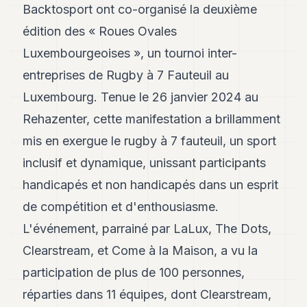
Andy
Backtosport
ont co-organisé la deuxième
21
édition des « Roues Ovales
Andy
19
Luxembourgeoises », un tournoi inter-
Andy
18
entreprises de Rugby à 7 Fauteuil au
Andy
Luxembourg. Tenue le 26 janvier 2024 au
16
Andy
Rehazenter, cette manifestation a brillamment
15
mis en exergue le rugby à 7 fauteuil, un sport
Andy
14
inclusif et dynamique, unissant participants
Andy
13
handicapés et non handicapés dans un esprit
Andy
de compétition et d'enthousiasme.
12
Andy
L'événement, parrainé par
LaLux
,
The Dots
,
11
Clearstream
, et
Come à la Maison
, a vu la
Andy
10
participation de plus de 100 personnes,
Andy
9
réparties dans 11 équipes, dont Clearstream,
Andy