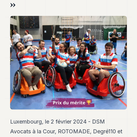
»
Andy
34
Andy
33
Andy
32
Andy
31
Andy
30
Andy
28
Andy
27
Andy
26
Andy
24
Andy
23
Luxembourg, le 2 février 2024 -
DSM
Andy
Avocats à la Cour
,
ROTOMADE
,
Degré110
et
22