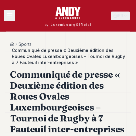
FR
by
LuxembourgOfficial
MENU
Sports
Home
Communiqué de presse « Deuxième édition des
Roues Ovales Luxembourgeoises – Tournoi de Rugby
à 7 Fauteuil inter-entreprises »
Andy
Communiqué de presse «
40
Andy
Deuxième édition des
39
Andy
Roues Ovales
38
Andy
Luxembourgeoises –
37
Tournoi de Rugby à 7
Andy
36
Fauteuil inter-entreprises
Andy
35