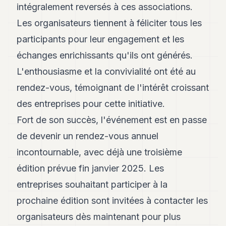
intégralement reversés à ces associations.
POLITIQUE
Les organisateurs tiennent à féliciter tous les
IMMOBILIER
participants pour leur engagement et les
PRIVATE
échanges enrichissants qu'ils ont générés.
EQUITY
L'enthousiasme et la convivialité ont été au
SPORT
rendez-vous, témoignant de l'intérêt croissant
JURIDIQUE
des entreprises pour cette initiative.
Fort de son succès, l'événement est en passe
ENTREPRISES
de devenir un rendez-vous annuel
ASSOCIATIONS
incontournable, avec déjà une troisième
CONTACT
édition prévue fin janvier 2025. Les
entreprises souhaitant participer à la
S'ABONNER
prochaine édition sont invitées à contacter les
organisateurs dès maintenant pour plus
FR