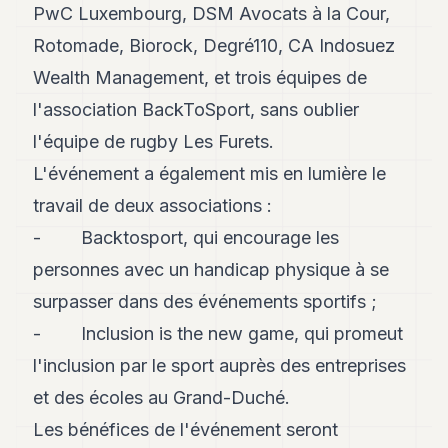
PwC Luxembourg
,
DSM Avocats à la Cour
,
8
Andy
Rotomade
,
Biorock
,
Degré110
,
CA Indosuez
7
Wealth Management
, et trois équipes de
Andy
6
l'association
BackToSport
, sans oublier
Andy
5
l'équipe de rugby
Les Furets
.
Andy
L'événement a également mis en lumière le
3
travail de deux associations :
TECH
- Backtosport, qui encourage les
FINANCE
personnes avec un handicap physique à se
surpasser dans des événements sportifs ;
ART
DE
- Inclusion is the new game, qui promeut
VIVRE
l'inclusion par le sport auprès des entreprises
ARTS
et des écoles au Grand-Duché.
ASSURANCE
Les bénéfices de l'événement seront