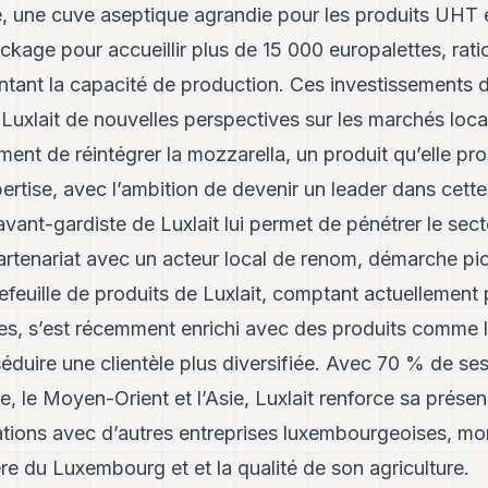
 une cuve aseptique agrandie pour les produits UHT e
ckage pour accueillir plus de 15 000 europalettes, ratio
ntant la capacité de production. Ces investissements d
Luxlait de nouvelles perspectives sur les marchés loca
ment de réintégrer la mozzarella, un produit qu’elle pro
ertise, avec l’ambition de devenir un leader dans cette
 avant-gardiste de Luxlait lui permet de pénétrer le sec
artenariat avec un acteur local de renom, démarche pio
euille de produits de Luxlait, comptant actuellement p
ues, s’est récemment enrichi avec des produits comme 
éduire une clientèle plus diversifiée. Avec 70 % de se
ue, le Moyen-Orient et l’Asie, Luxlait renforce sa prése
ations avec d’autres entreprises luxembourgeoises, m
tière du Luxembourg et et la qualité de son agriculture.