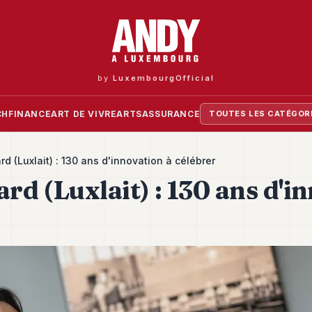
by
LuxembourgOfficial
CH
FINANCE
ART DE VIVRE
ARTS
ASSURANCE
TOUTES LES CATÉGOR
rd (Luxlait) : 130 ans d'innovation à célébrer
ard (Luxlait) : 130 ans d'i