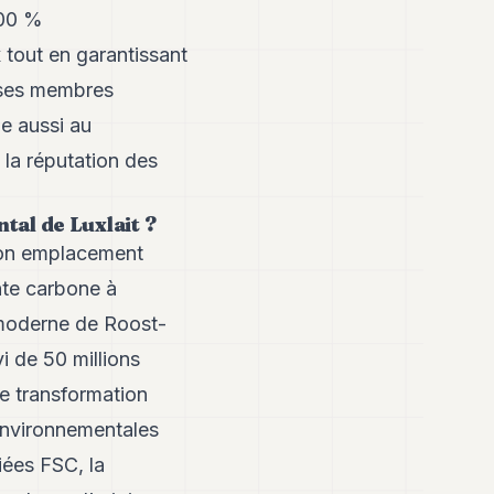
100 %
 tout en garantissant
 ses membres
ue aussi au
 la réputation des
tal de Luxlait ?
 Son emplacement
inte carbone à
ramoderne de Roost-
vi de 50 millions
de transformation
 environnementales
iées FSC, la