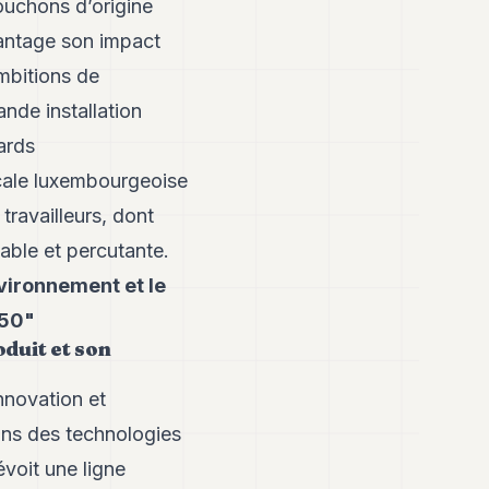
ouchons d’origine
vantage son impact
mbitions de
ande installation
ards
cale luxembourgeoise
travailleurs, dont
sable et percutante.
vironnement et le
050"
oduit et son
nnovation et
ans des technologies
évoit une ligne