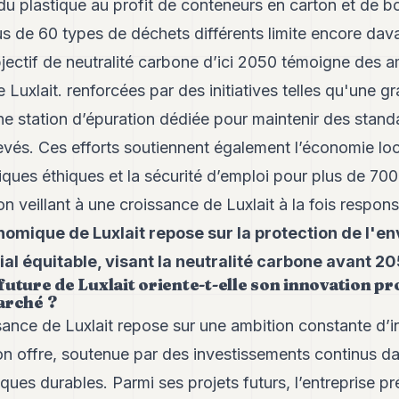
du plastique au profit de conteneurs en carton et de b
lus de 60 types de déchets différents limite encore da
jectif de neutralité carbone d’ici 2050 témoigne des a
Luxlait. renforcées par des initiatives telles qu'une gr
 une station d’épuration dédiée pour maintenir des stand
vés. Ces efforts soutiennent également l’économie lo
iques éthiques et la sécurité d’emploi pour plus de 700 
n veillant à une croissance de Luxlait à la fois respon
omique de Luxlait repose sur la protection de l'en
l équitable, visant la neutralité carbone avant 2
uture de Luxlait oriente-t-elle son innovation pr
arché ?
sance de Luxlait repose sur une ambition constante d’i
on offre, soutenue par des investissements continus d
ques durables. Parmi ses projets futurs, l’entreprise pr