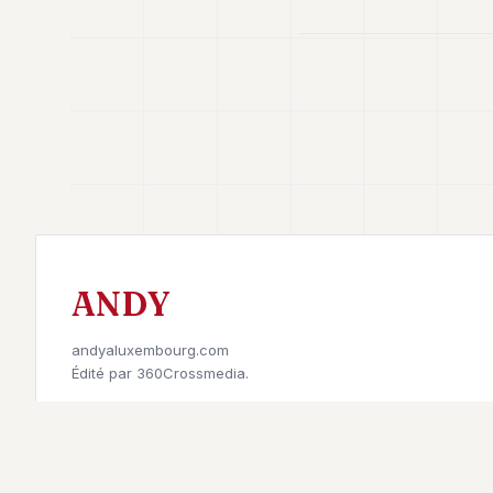
ANDY
andyaluxembourg.com
Édité par
360Crossmedia.
Retrouvez-nous sur