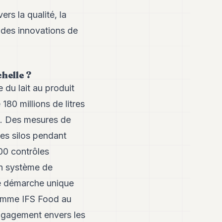
rs la qualité, la
 des innovations de
helle ?
 du lait au produit
180 millions de litres
es. Des mesures de
 les silos pendant
00 contrôles
un système de
ne démarche unique
 comme IFS Food au
 engagement envers les