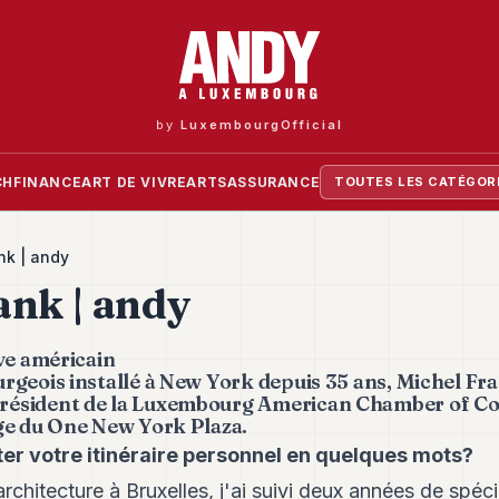
by
LuxembourgOfficial
CH
FINANCE
ART DE VIVRE
ARTS
ASSURANCE
TOUTES LES CATÉGOR
nk | andy
ank | andy
ve américain
geois installé à New York depuis 35 ans, Michel Fra
ésident de la Luxembourg American Chamber of Co
ge du One New York Plaza.
r votre itinéraire personnel en quelques mots?
chitecture à Bruxelles, j'ai suivi deux années de spéci