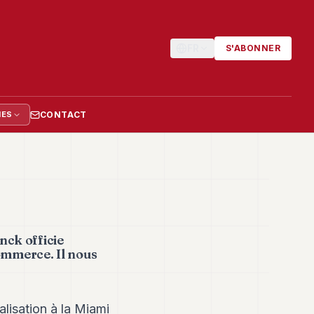
FR
S'ABONNER
CONTACT
IES
nck officie
mmerce. Il nous
alisation à la Miami