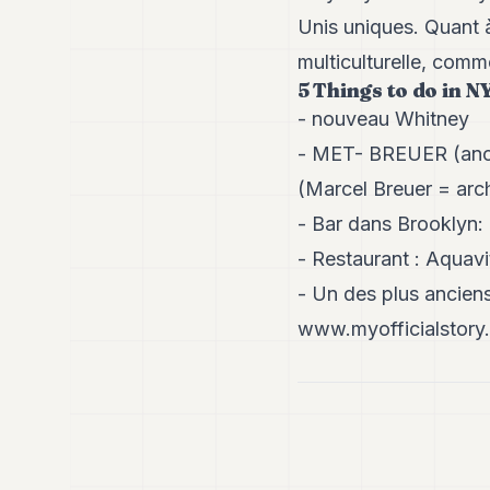
Unis uniques. Quant à
multiculturelle, com
5
Things to do in N
- nouveau Whitney
- MET- BREUER (anci
(Marcel Breuer = arc
- Bar dans Brooklyn: 
- Restaurant : Aquavit
- Un des plus anciens
www.myofficialstory