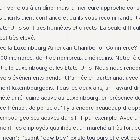
n verre ou à un dîner mais la meilleure approche consist
 clients aient confiance et qu'ils vous recommandent à
ats-Unis sont très honnêtes et directs. La seule difficu
est très élevé.
sée la Luxembourg American Chamber of Commerce?
00 membres, dont de nombreux américains. Notre rôle 
tre le Luxembourg et les Etats-Unis. Nous nous rencon
ivers événements pendant l'année en partenariat avec
ent luxembourgeois. Tous les deux ans, un "award di
été américaine active au Luxembourg, en présence du
ce Héritier. Je pense qu'il y a encore beaucoup d'opport
xembourgeoises actives dans l'IT par exemple. Avec un
ment, les employés qualifiés et un marché à très fort po
 mean": l'esprit "cow boy" existe toujours et c'est ce q