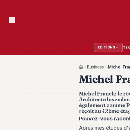
TE
ÉDITIONS
Business
Michel Fra
Home
Michel Fr
Michel Franck: le rê
Architecte luxembour
également comme Pr
reçoit au 42ème éta
Pouvez-vous raconte
Après mes études d'ar