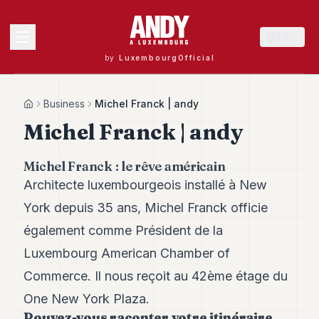
FR
by
LuxembourgOfficial
MENU
Business
Michel Franck | andy
Home
Michel Franck | andy
Andy
Michel Franck : le rêve américain
40
Architecte luxembourgeois installé à New
Andy
39
York depuis 35 ans, Michel Franck officie
Andy
38
également comme Président de la
Andy
Luxembourg American Chamber of
37
Andy
Commerce. Il nous reçoit au 42ème étage du
36
One New York Plaza.
Andy
35
Pouvez-vous raconter votre itinéraire