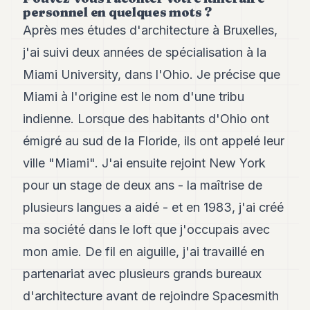
Andy
personnel en quelques mots ?
34
Après mes études d'architecture à Bruxelles,
Andy
33
j'ai suivi deux années de spécialisation à la
Andy
Miami University, dans l'Ohio. Je précise que
32
Andy
Miami à l'origine est le nom d'une tribu
31
indienne. Lorsque des habitants d'Ohio ont
Andy
30
émigré au sud de la Floride, ils ont appelé leur
Andy
28
ville "Miami". J'ai ensuite rejoint New York
Andy
pour un stage de deux ans - la maîtrise de
27
Andy
plusieurs langues a aidé - et en 1983, j'ai créé
26
ma société dans le loft que j'occupais avec
Andy
24
mon amie. De fil en aiguille, j'ai travaillé en
Andy
23
partenariat avec plusieurs grands bureaux
Andy
d'architecture avant de rejoindre Spacesmith
22