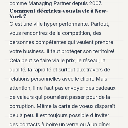
Andy
comme Managing Partner depuis 2007.
21
Comment décririez-vous la vie à New-
Andy
York ?
19
C'est une ville hyper performante. Partout,
Andy
18
vous rencontrez de la compétition, des
Andy
16
personnes compétentes qui veulent prendre
Andy
votre business. Il faut protéger son territoire!
15
Andy
Cela peut se faire via le prix, le réseau, la
14
qualité, la rapidité et surtout aux travers de
Andy
13
relations personnelles avec le client. Mais
Andy
12
attention, il ne faut pas envoyer des cadeaux
Andy
de valeurs qui pourraient passer pour de la
11
Andy
corruption. Même la carte de voeux disparaît
10
peu à peu. Il est toujours possible d'inviter
Andy
9
des contacts à boire un verre ou à un dîner
Andy