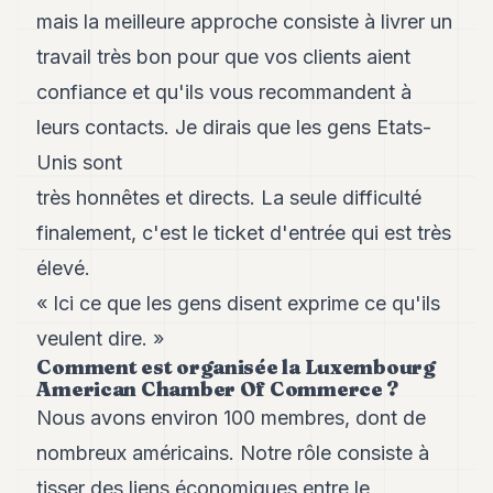
8
mais la meilleure approche consiste à livrer un
Andy
travail très bon pour que vos clients aient
7
Andy
confiance et qu'ils vous recommandent à
6
leurs contacts. Je dirais que les gens Etats-
Andy
5
Unis sont
Andy
3
très honnêtes et directs. La seule difficulté
finalement, c'est le ticket d'entrée qui est très
TECH
élevé.
FINANCE
« Ici ce que les gens disent exprime ce qu'ils
ART
veulent dire. »
DE
Comment est organisée la Luxembourg
VIVRE
American Chamber Of Commerce ?
Nous avons environ 100 membres, dont de
ARTS
nombreux américains. Notre rôle consiste à
ASSURANCE
tisser des liens économiques entre le