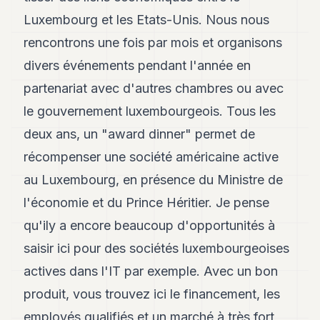
POLITIQUE
Luxembourg et les Etats-Unis. Nous nous
IMMOBILIER
rencontrons une fois par mois et organisons
divers événements pendant l'année en
PRIVATE
EQUITY
partenariat avec d'autres chambres ou avec
le gouvernement luxembourgeois. Tous les
SPORT
deux ans, un "award dinner" permet de
JURIDIQUE
récompenser une société américaine active
ENTREPRISES
au Luxembourg, en présence du Ministre de
ASSOCIATIONS
l'économie et du Prince Héritier. Je pense
qu'ily a encore beaucoup d'opportunités à
CONTACT
saisir ici pour des sociétés luxembourgeoises
S'ABONNER
actives dans l'IT par exemple. Avec un bon
produit, vous trouvez ici le financement, les
FR
employés qualifiés et un marché à très fort