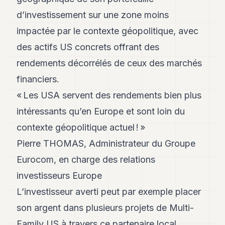
POLITIQUE
d’investissement sur une zone moins
IMMOBILIER
impactée par le contexte géopolitique, avec
des actifs US concrets offrant des
PRIVATE
EQUITY
rendements décorrélés de ceux des marchés
financiers.
SPORT
« Les USA servent des rendements bien plus
JURIDIQUE
intéressants qu’en Europe et sont loin du
ENTREPRISES
contexte géopolitique actuel ! »
ASSOCIATIONS
Pierre THOMAS, Administrateur du Groupe
Eurocom, en charge des relations
CONTACT
investisseurs Europe
S'ABONNER
L’investisseur averti peut par exemple placer
son argent dans plusieurs projets de Multi-
FR
Family US à travers ce partenaire local