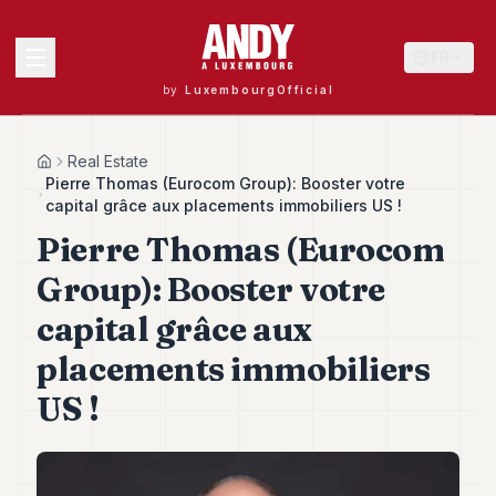
FR
by
LuxembourgOfficial
MENU
Real Estate
Home
Pierre Thomas (Eurocom Group): Booster votre
capital grâce aux placements immobiliers US !
Pierre Thomas (Eurocom
Andy
40
Group): Booster votre
Andy
39
capital grâce aux
Andy
38
placements immobiliers
Andy
37
US !
Andy
36
Andy
35