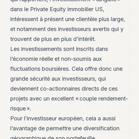
8
dans le Private Equity immobilier US,
Andy
7
intéressent à présent une clientèle plus large,
Andy
et notamment des investisseurs avertis qui y
6
Andy
trouvent de plus en plus d’intérêt.
5
Les investissements sont inscrits dans
Andy
3
l’économie réelle et non-soumis aux
fluctuations boursières. Cela offre donc une
TECH
grande sécurité aux investisseurs, qui
FINANCE
deviennent co-actionnaires directs de ces
ART
projets avec un excellent « couple rendement-
DE
VIVRE
risque ».
​Pour l’investisseur européen, cela a aussi
ARTS
l’avantage de permettre une diversification
ASSURANCE
géographique de son portefeuille