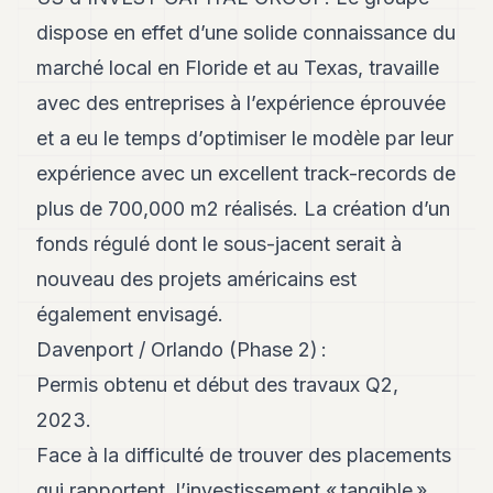
Andy
21
dispose en effet d’une solide connaissance du
Andy
marché local en Floride et au Texas, travaille
19
Andy
avec des entreprises à l’expérience éprouvée
18
et a eu le temps d’optimiser le modèle par leur
Andy
16
expérience avec un excellent track-records de
Andy
15
plus de 700,000 m2 réalisés. La création d’un
Andy
fonds régulé dont le sous-jacent serait à
14
Andy
nouveau des projets américains est
13
également envisagé.
Andy
12
Davenport / Orlando (Phase 2) :
Andy
11
Permis obtenu et début des travaux Q2,
Andy
2023.
10
Andy
Face à la difficulté de trouver des placements
9
qui rapportent, l’investissement « tangible »
Andy