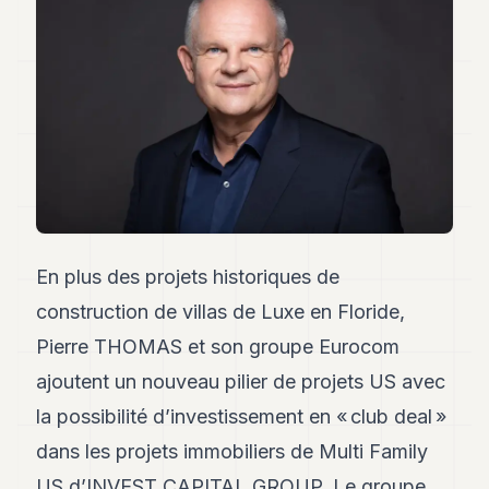
Andy
34
Andy
33
Andy
32
Andy
31
Andy
30
Andy
28
En plus des projets historiques de
Andy
27
construction de villas de Luxe en Floride,
Andy
26
Pierre THOMAS et son groupe Eurocom
Andy
ajoutent un nouveau pilier de projets US avec
24
Andy
la possibilité d’investissement en « club deal »
23
dans les projets immobiliers de Multi Family
Andy
22
US d’INVEST CAPITAL GROUP. Le groupe