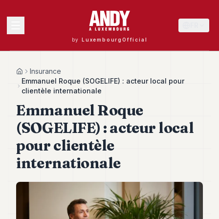
FR
by
LuxembourgOfficial
MENU
Insurance
Home
Emmanuel Roque (SOGELIFE) : acteur local pour
clientèle internationale
Emmanuel Roque
Andy
40
(SOGELIFE) : acteur local
Andy
39
pour clientèle
Andy
38
internationale
Andy
37
Andy
36
Andy
35