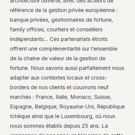
architecture ouverte, avec des acteurs de
8
référence de la gestion privée européenne :
Andy
7
banque privées, gestionnaires de fortune,
Andy
6
family offices, courtiers et conseillers
Andy
indépendants… Ces partenariats étroits
5
Andy
offrent une complémentarité sur l’ensemble
3
de la chaine de valeur de la gestion de
fortune. Nous savons aussi parfaitement nous
TECH
adapter aux contextes locaux et cross-
FINANCE
borders de nos clients et couvrons neuf
ART
marchés : France, Italie, Monaco, Suisse,
DE
VIVRE
Espagne, Belgique, Royaume-Uni, République
tchèque ainsi que le Luxembourg, où nous
ARTS
nous sommes établis depuis 25 ans. La
ASSURANCE