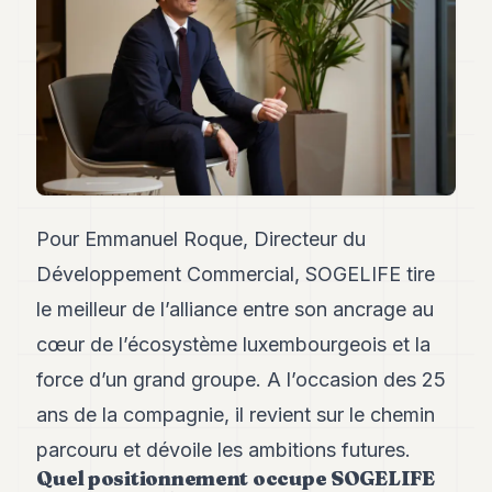
Andy
34
Andy
33
Andy
32
Andy
31
Andy
30
Andy
Pour Emmanuel Roque, Directeur du
28
Développement Commercial, SOGELIFE tire
Andy
27
le meilleur de l’alliance entre son ancrage au
Andy
26
cœur de l’écosystème luxembourgeois et la
Andy
force d’un grand groupe. A l’occasion des 25
24
Andy
ans de la compagnie, il revient sur le chemin
23
parcouru et dévoile les ambitions futures.
Andy
22
Quel positionnement occupe SOGELIFE