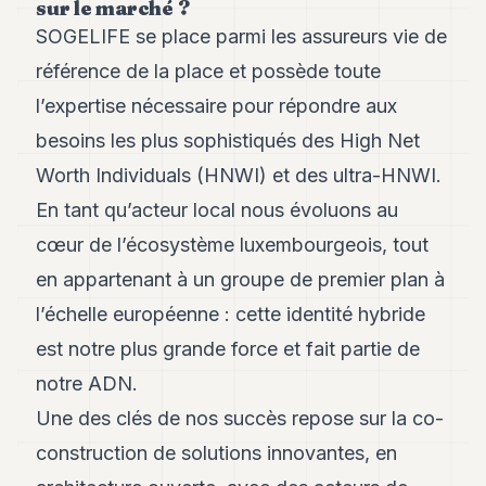
sur le marché ?
Andy
21
SOGELIFE se place parmi les assureurs vie de
Andy
19
référence de la place et possède toute
Andy
l’expertise nécessaire pour répondre aux
18
Andy
besoins les plus sophistiqués des High Net
16
Worth Individuals (HNWI) et des ultra-HNWI.
Andy
15
En tant qu’acteur local nous évoluons au
Andy
14
cœur de l’écosystème luxembourgeois, tout
Andy
en appartenant à un groupe de premier plan à
13
Andy
l’échelle européenne : cette identité hybride
12
est notre plus grande force et fait partie de
Andy
11
notre ADN.
Andy
10
Une des clés de nos succès repose sur la co-
Andy
construction de solutions innovantes, en
9
Andy