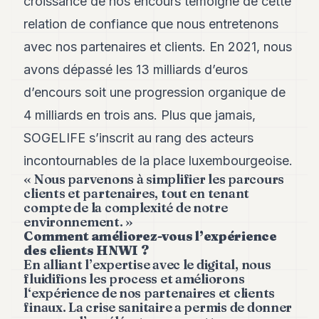
croissance de nos encours témoigne de cette
POLITIQUE
relation de confiance que nous entretenons
IMMOBILIER
avec nos partenaires et clients. En 2021, nous
avons dépassé les 13 milliards d’euros
PRIVATE
EQUITY
d’encours soit une progression organique de
SPORT
4 milliards en trois ans. Plus que jamais,
SOGELIFE s’inscrit au rang des acteurs
JURIDIQUE
incontournables de la place luxembourgeoise.
ENTREPRISES
« Nous parvenons à simplifier les parcours
clients et partenaires, tout en tenant
ASSOCIATIONS
compte de la complexité de notre
environnement. »
CONTACT
Comment améliorez-vous l’expérience
des clients HNWI ?
En alliant l’expertise avec le digital, nous
S'ABONNER
fluidifions les process et améliorons
l‘expérience de nos partenaires et clients
finaux. La crise sanitaire a permis de donner
FR