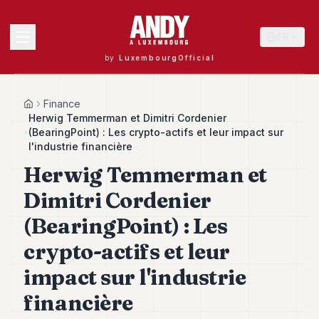
FR
by
LuxembourgOfficial
MENU
Finance
Home
Herwig Temmerman et Dimitri Cordenier
(BearingPoint) : Les crypto-actifs et leur impact sur
l'industrie financière
Andy
Herwig Temmerman et
40
Andy
Dimitri Cordenier
39
Andy
(BearingPoint) : Les
38
Andy
crypto-actifs et leur
37
impact sur l'industrie
Andy
36
financière
Andy
35