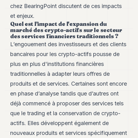
8
chez BearingPoint discutent de ces impacts
Andy
et enjeux.
7
Quel est l'impact de l'expansion du
Andy
6
marché des crypto-actifs sur le secteur
des services financiers traditionnels ?
Andy
5
L’engouement des investisseurs et des clients
Andy
bancaires pour les crypto-actifs pousse de
3
plus en plus d'institutions financières
TECH
traditionnelles à adapter leurs offres de
FINANCE
produits et de services. Certaines sont encore
en phase d’analyse tandis que d’autres ont
ART
DE
déjà commencé à proposer des services tels
VIVRE
que le trading et la conservation de crypto-
ARTS
actifs. Elles développent également de
ASSURANCE
nouveaux produits et services spécifiquement