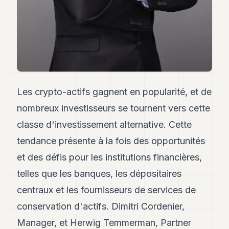
Andy
21
Andy
19
Andy
18
Andy
16
Andy
Les crypto-actifs gagnent en popularité, et de
15
Andy
nombreux investisseurs se tournent vers cette
14
classe d'investissement alternative. Cette
Andy
13
tendance présente à la fois des opportunités
Andy
12
et des défis pour les institutions financières,
Andy
telles que les banques, les dépositaires
11
Andy
centraux et les fournisseurs de services de
10
conservation d'actifs. Dimitri Cordenier,
Andy
9
Manager, et Herwig Temmerman, Partner
Andy