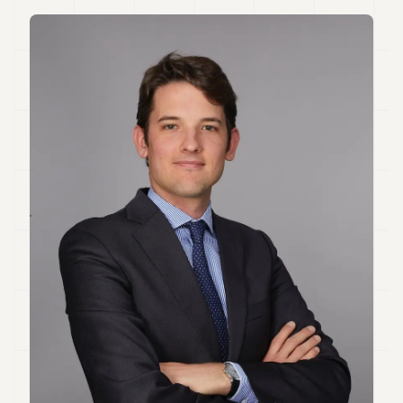
Andy
34
Andy
33
Andy
32
Andy
31
Andy
30
Andy
28
Andy
27
Andy
26
Andy
24
Andy
23
Andy
22