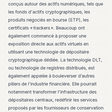
conçus autour des actifs numériques, tels que
POLITIQUE
les fonds d'actifs cryptographiques, les
IMMOBILIER
produits négociés en bourse (ETP), les
PRIVATE
certificats « trackers ». Beaucoup ont
EQUITY
également commencé à proposer une
SPORT
exposition directe aux actifs virtuels en
JURIDIQUE
utilisant une technologie de dépositaire
cryptographique dédiée. La technologie DLT,
ENTREPRISES
ou technologie de registres distribués, est
ASSOCIATIONS
également appelée à bouleverser d’autres
CONTACT
piliers de l'industrie financière. Elle pourrait
notamment transformer l'infrastructure des
S'ABONNER
dépositaires centraux, redéfinir les services
proposés par les fournisseurs de conservation
FR