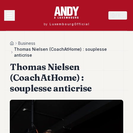
FR
by
LuxembourgOfficial
MENU
Business
Home
Thomas Nielsen (CoachAtHome) : souplesse
anticrise
Thomas Nielsen
Andy
40
(CoachAtHome) :
Andy
39
souplesse anticrise
Andy
38
Andy
37
Andy
36
Andy
35