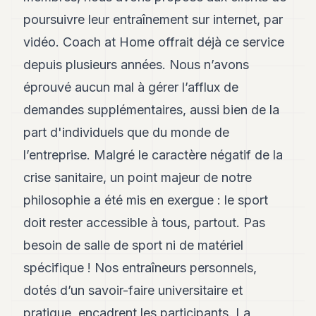
8
poursuivre leur entraînement sur internet, par
Andy
7
vidéo. Coach at Home offrait déjà ce service
Andy
depuis plusieurs années. Nous n’avons
6
Andy
éprouvé aucun mal à gérer l’afflux de
5
demandes supplémentaires, aussi bien de la
Andy
3
part d'individuels que du monde de
l’entreprise. Malgré le caractère négatif de la
TECH
crise sanitaire, un point majeur de notre
FINANCE
philosophie a été mis en exergue : le sport
ART
doit rester accessible à tous, partout. Pas
DE
besoin de salle de sport ni de matériel
VIVRE
spécifique ! Nos entraîneurs personnels,
ARTS
dotés d’un savoir-faire universitaire et
ASSURANCE
pratique, encadrent les participants. La