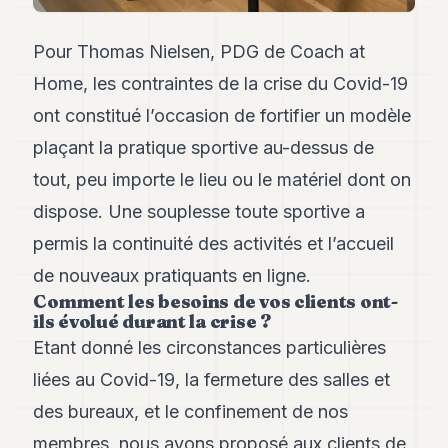
Andy
21
Andy
Pour Thomas Nielsen, PDG de Coach at
19
Home, les contraintes de la crise du Covid-19
Andy
18
ont constitué l’occasion de fortifier un modèle
Andy
16
plaçant la pratique sportive au-dessus de
Andy
tout, peu importe le lieu ou le matériel dont on
15
Andy
dispose. Une souplesse toute sportive a
14
permis la continuité des activités et l’accueil
Andy
13
de nouveaux pratiquants en ligne.
Andy
Comment les besoins de vos clients ont-
12
ils évolué durant la crise ?
Andy
11
Etant donné les circonstances particulières
Andy
liées au Covid-19, la fermeture des salles et
10
Andy
des bureaux, et le confinement de nos
9
membres, nous avons proposé aux clients de
Andy