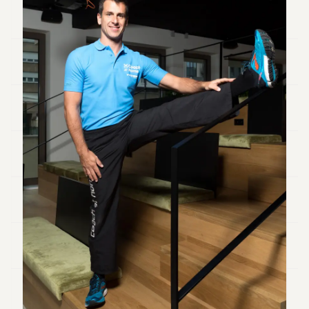
Andy
34
Andy
33
Andy
32
Andy
31
Andy
30
Andy
28
Andy
27
Andy
26
Andy
24
Andy
23
Andy
22