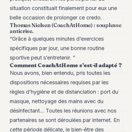
POLITIQUE
situation constituait finalement pour eux une
belle occasion de prolonger ce credo.
IMMOBILIER
Thomas Nielsen (CoachAtHome) : souplesse
PRIVATE
anticrise.
EQUITY
“Grâce à quelques minutes d’exercices
SPORT
spécifiques par jour, une bonne routine
sportive peut s’entretenir. ”
JURIDIQUE
Comment CoachAtHome s’est-il adapté ?
ENTREPRISES
Nous avons, bien entendu, pris toutes les
dispositions nécessaires requises par les
ASSOCIATIONS
règles d’hygiène et de distanciation : port du
CONTACT
masque, nettoyage des mains avec du
S'ABONNER
désinfectant… Toutes les réunions avec nos
partenaires se sont déroulées par internet. En
FR
cette période délicate, le bien-être des