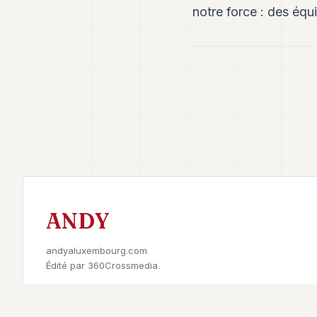
notre force : des éq
ANDY
andyaluxembourg.com
Édité par
360Crossmedia.
Retrouvez-nous sur