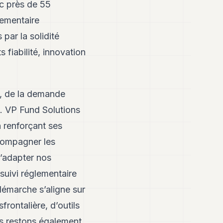
ec près de 55
lementaire
par la solidité
 fiabilité, innovation
e, de la demande
e. VP Fund Solutions
n renforçant ses
ccompagner les
d’adapter nos
 suivi réglementaire
démarche s’aligne sur
frontalière, d’outils
s restons également