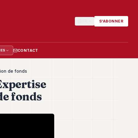
FR
S'ABONNER
CONTACT
IES
tion de fonds
Expertise
de fonds