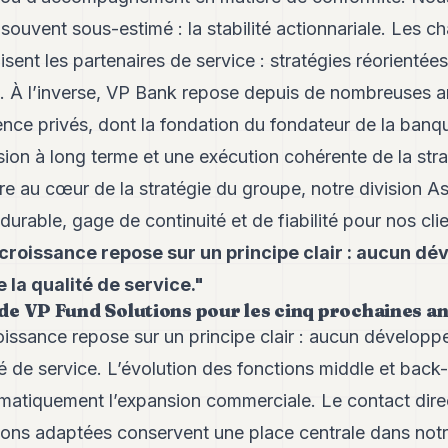
r souvent sous-estimé : la stabilité actionnariale. Les
lisent les partenaires de service : stratégies réorientée
l. À l’inverse, VP Bank repose depuis de nombreuses an
ence privés, dont la fondation du fondateur de la banqu
ision à long terme et une exécution cohérente de la str
re au cœur de la stratégie du groupe, notre division Ass
rable, gage de continuité et de fiabilité pour nos clie
croissance repose sur un principe clair : aucun d
 la qualité de service."
n de VP Fund Solutions pour les cinq prochaines a
oissance repose sur un principe clair : aucun développ
té de service. L’évolution des fonctions middle et back-
tiquement l’expansion commerciale. Le contact direct
tions adaptées conservent une place centrale dans no