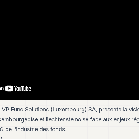
 VP Fund Solutions (Luxembourg) SA, présente la visio
xembourgeoise et liechtensteinoise face aux enjeux ré
 de l’industrie des fonds.