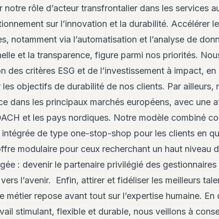
 notre rôle d’acteur transfrontalier dans les services a
tionnement sur l’innovation et la durabilité. Accélérer
es, notamment via l’automatisation et l’analyse de donn
nelle et la transparence, figure parmi nos priorités. No
on des critères ESG et de l’investissement à impact, e
 les objectifs de durabilité de nos clients. Par ailleurs
ce dans les principaux marchés européens, avec une att
 DACH et les pays nordiques. Notre modèle combiné con
 intégrée de type one-stop-shop pour les clients en qu
offre modulaire pour ceux recherchant un haut niveau de 
gée : devenir le partenaire privilégié des gestionnaires
ers l’avenir. Enfin, attirer et fidéliser les meilleurs ta
e métier repose avant tout sur l’expertise humaine. En 
il stimulant, flexible et durable, nous veillons à conse