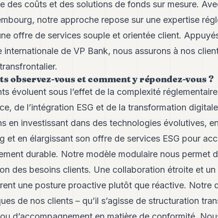
se des coûts et des solutions de fonds sur mesure. Av
embourg, notre approche repose sur une expertise rég
ne offre de services souple et orientée client. Appuyés 
e internationale de VP Bank, nous assurons à nos clients
ansfrontalier.
nts observez-vous et comment y répondez-vous ?
nts évoluent sous l’effet de la complexité réglementair
e, de l’intégration ESG et de la transformation digital
ns en investissant dans des technologies évolutives, e
ng et en élargissant son offre de services ESG pour a
ssement durable. Notre modèle modulaire nous permet 
ion des besoins clients. Une collaboration étroite et un
ent une posture proactive plutôt que réactive. Notre 
ques de nos clients – qu’il s’agisse de structuration trans
g ou d’accompagnement en matière de conformité. Nou