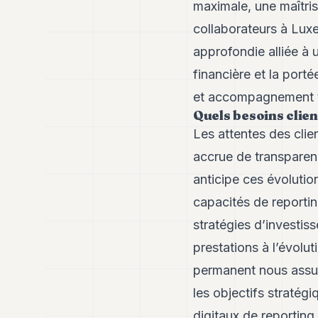
maximale, une maîtri
collaborateurs à Lux
approfondie alliée à u
financière et la porté
et accompagnement tr
Quels besoins clie
Les attentes des clie
accrue de transparenc
anticipe ces évolutio
capacités de reporti
stratégies d’investi
prestations à l’évolut
permanent nous assur
les objectifs stratégi
digitaux de reportin