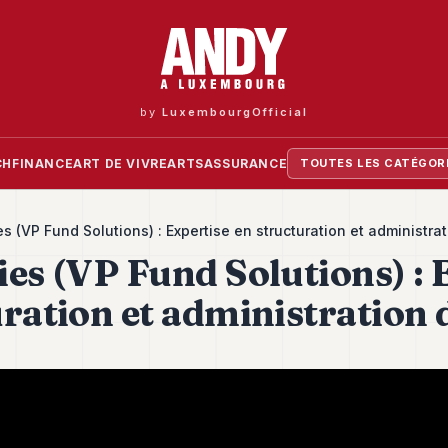
by
LuxembourgOfficial
CH
FINANCE
ART DE VIVRE
ARTS
ASSURANCE
TOUTES LES CATÉGOR
es (VP Fund Solutions) : Expertise en structuration et administra
es (VP Fund Solutions) : 
uration et administration 