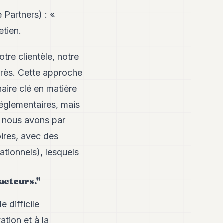
 Partners) : «
etien.
tre clientèle, notre
grès. Cette approche
naire clé en matière
réglementaires, mais
e, nous avons par
ires, avec des
ationnels), lesquels
acteurs."
e difficile
tion et à la