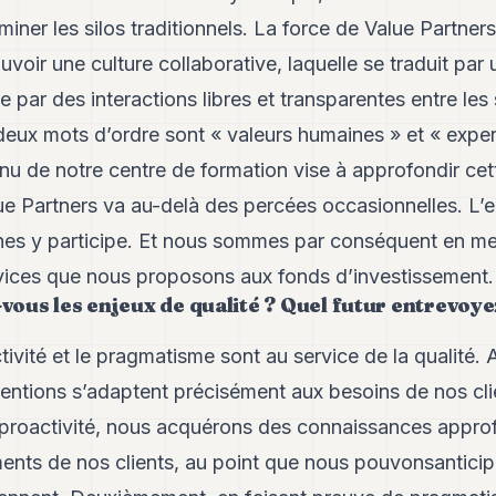
miner les silos traditionnels. La force de Value Partner
ir une culture collaborative, laquelle se traduit par u
ue par des interactions libres et transparentes entre les
eux mots d’ordre sont « valeurs humaines » et « experti
 de notre centre de formation vise à approfondir cette
lue Partners va au-delà des percées occasionnelles. L
nes y participe. Et nous sommes par conséquent en m
rvices que nous proposons aux fonds d’investissement.
us les enjeux de qualité ? Quel futur entrevoye
ctivité et le pragmatisme sont au service de la qualité.
ventions s’adaptent précisément aux besoins de nos cl
 proactivité, nous acquérons des connaissances approf
ments de nos clients, au point que nous pouvonsantici