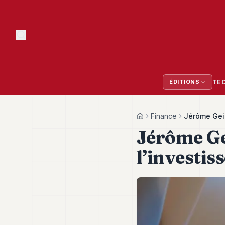
TE
ÉDITIONS
Finance
Jérôme Geie
Home
Jérôme Ge
l’investis